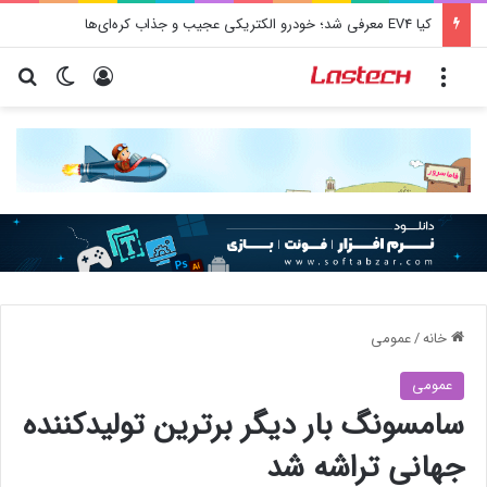
کیا EV4 معرفی شد؛ خودرو الکتریکی عجیب و جذاب کره‌ای‌ها
منو
ورود
تغییر پو
جس
خانه
/
عمومی
عمومی
سامسونگ بار دیگر برترین تولیدکننده
جهانی تراشه شد