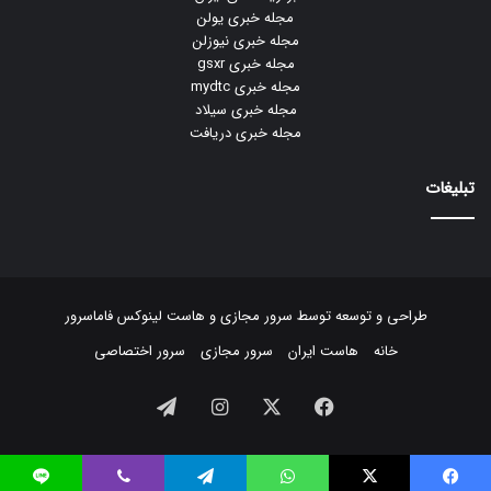
مجله خبری یولن
مجله خبری نیوزلن
مجله خبری gsxr
مجله خبری mydtc
مجله خبری سیلاد
مجله خبری دریافت
تبلیغات
طراحی و توسعه توسط
سرور مجازی
و
هاست لینوکس
فاماسرور
خانه
هاست ایران
سرور مجازی
سرور اختصاصی
فیسبوک
ایکس
اینستاگرام
تلگرام