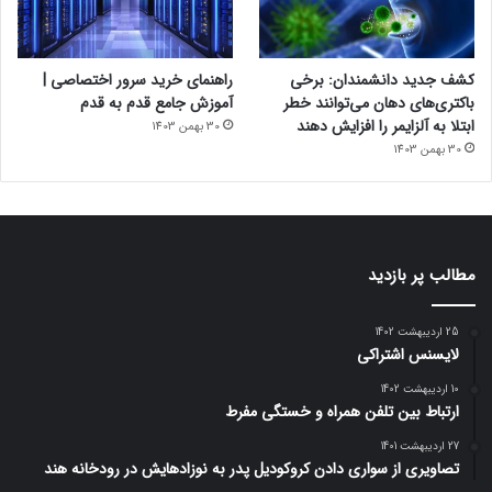
کشف جدید دانشمندان: برخی
راهنمای خرید سرور اختصاصی |
باکتری‌های دهان می‌توانند خطر
آموزش جامع قدم به قدم
ابتلا به آلزایمر را افزایش دهند
30 بهمن 1403
30 بهمن 1403
مطالب پر بازدید
25 اردیبهشت 1402
لایسنس اشتراکی
10 اردیبهشت 1402
ارتباط بین تلفن همراه و خستگی مفرط
27 اردیبهشت 1401
تصاویری از سواری دادن کروکودیل پدر به نوزادهایش در رودخانه هند