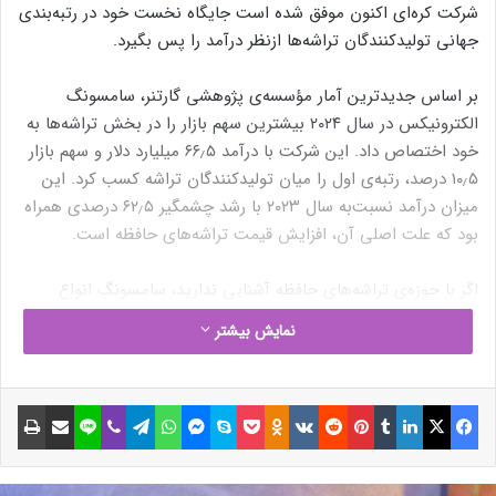
شرکت کره‌ای اکنون موفق شده است جایگاه نخست خود در رتبه‌بندی
جهانی تولیدکنندگان تراشه‌ها ازنظر درآمد را پس بگیرد.
بر اساس جدیدترین آمار مؤسسه‌ی پژوهشی گارتنر، سامسونگ
الکترونیکس در سال ۲۰۲۴ بیشترین سهم بازار را در بخش تراشه‌ها به
خود اختصاص داد. این شرکت با درآمد ۶۶٫۵ میلیارد دلار و سهم بازار
۱۰٫۵ درصد، رتبه‌ی اول را میان تولیدکنندگان تراشه کسب کرد. این
میزان درآمد نسبت‌به سال ۲۰۲۳ با رشد چشمگیر ۶۲٫۵ درصدی همراه
بود که علت اصلی آن، افزایش قیمت تراشه‌های حافظه است.
اگر با حوزه‌ی تراشه‌های حافظه آشنایی ندارید، سامسونگ انواع
مختلفی از این تراشه‌ها مانند DRAM ،HBM و NAND را تولید می‌کند
نمایش بیشتر
که در دستگاه‌های مختلفی به‌کار می‌روند. این تراشه‌ها در
شتاب‌دهنده‌های هوش مصنوعی، خودروها، کارت‌های گرافیک،
لپ‌تاپ‌ها، کامپیوترهای شخصی، سرورها، گوشی‌های هوشمند،
فیسبوک
ایکس
لینکداین
تامبلر
پینتریست
Reddit
VKontakte
Odnoklassniki
پاکت
اسکایپ
مسنجر
واتس آپ
تلگرام
وایبر
لاین
اشتراک گذاری با ایمیل
چاپ
تبلت‌ها و بسیاری دستگاه‌های دیگر استفاده می‌شوند.
درحال‌حاضر به‌دلیل رونق هوش مصنوعی، تقاضا برای تراشه‌های