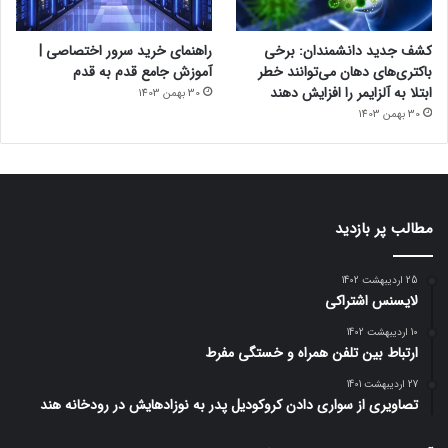
کشف جدید دانشمندان: برخی
راهنمای خرید سرور اختصاصی |
باکتری‌های دهان می‌توانند خطر
آموزش جامع قدم به قدم
ابتلا به آلزایمر را افزایش دهند
30 بهمن 1403
30 بهمن 1403
مطالب پر بازدید
25 اردیبهشت 1402
لایسنس اشتراکی
10 اردیبهشت 1402
ارتباط بین تلفن همراه و خستگی مفرط
27 اردیبهشت 1401
تصاویری از سواری دادن کروکودیل پدر به نوزادهایش در رودخانه هند