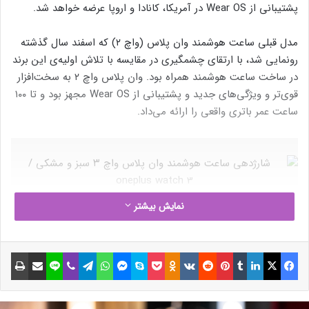
پشتیبانی از Wear OS در آمریکا، کانادا و اروپا عرضه خواهد شد.
مدل قبلی ساعت هوشمند وان پلاس (واچ ۲) که اسفند سال گذشته
رونمایی شد، با ارتقای چشمگیری در مقایسه با تلاش اولیه‌ی این برند
در ساخت ساعت هوشمند همراه بود. وان پلاس واچ ۲ به سخت‌افزار
قوی‌تر و ویژگی‌های جدید و پشتیبانی از Wear OS مجهز بود و تا ۱۰۰
ساعت عمر باتری واقعی را ارائه می‌داد.
نمایش بیشتر
نوشته های مشابه
فیسبوک
ایکس
لینکداین
تامبلر
پینتریست
Reddit
VKontakte
Odnoklassniki
پاکت
اسکایپ
مسنجر
واتس آپ
تلگرام
وایبر
لاین
اشتراک گذاری با ایمیل
چاپ
نگاهی به تکنولایف در آستانه ۱۵
سالگی!
8 آبان 1403