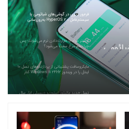
فرم‌ور باتری در گوشی‌های شیائومی با
سیستم‌عامل HyperOS 2.0 به‌روزرسانی
مخفی دریافت کرد
یائومی
بیشتر مواد با حرارت‌دادن نرم می‌شوند؛ پس
Hy
چرا تخم مرغ سفت می‌شود؟
رد
مایکروسافت پشتیبانی از پردازنده‌های نسل ۱۰
اینتل را در ویندوز Windows 11 24H2 کنار
گذاشت؛ پایانی بر عصر کامت‌لیک
نسل جدید مانیتور استودیو دیسپلی اپل سال
۲۰۲۶ از راه می‌رسد؛ گزارش بلومبرگ
گ
همراه اول | مودم‌های رومیزی 5G انتخاب اول
و
گیمرها، محتواسازان و کسب‌وکارها
ش