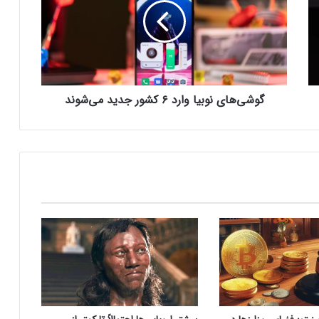
ی‌
ه
کالابرگ الکترونیک ۱۰ اسفند به ۷ دهک
ا
کم‌درآمد ارائه می‌شود
ی
ن
و
گوشی‌های نوبیا وارد ۶ کشور جدید می‌شوند
چگونه باکس جست و جو در اکسل بسازیم؟
ب
ی
ا
و
بزرگ‌ترین دریاچه آب گرم زیرزمینی جهان در
ا
آلبانی کشف شد
ر
د
۶
ترامپ: کارخانه‌های اینتل باید آمریکایی بمانند؛
ک
آینده همکاری با TSMC در هاله‌ای از ابهام
ش
و
ر
هلدینگ راد از جدیدترین محصول خود
ج
رونمایی کرد
د
ی