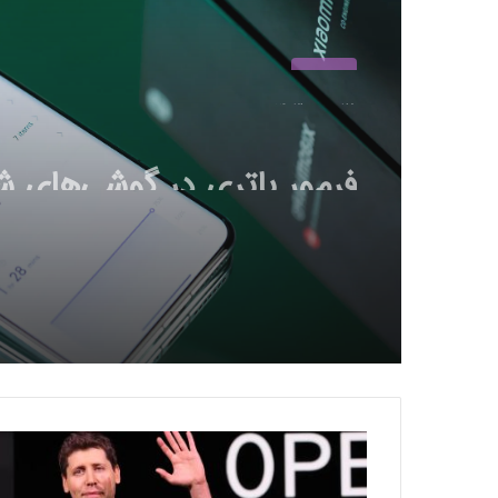
عمومی
29 بهمن 1403
فرم‌ور باتری در گوشی‌های ش
با سیستم‌عامل perOS 2.0
به‌روزرسانی مخفی دریافت ک
ا
ف
ش