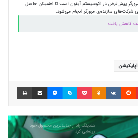
رورگر پیش‌فرض در اکوسیستم آیفون است تا اطمینان حاصل
ری شرکت‌های سازنده‌ی مرورگر انجام می‌شود.
کالابرگ الکترونیک ۱۰ اسفند به ۷ دهک
شدت کاهش یافت
کم‌درآمد ارائه می‌شود
چگونه باکس جست و جو در اکسل بسازیم؟
 اپلیکیشن
بزرگ‌ترین دریاچه آب گرم زیرزمینی جهان در
آلبانی کشف شد
پینتریست
Reddit
VKontakte
Odnoklassniki
پاکت
اسکایپ
مسنجر
اشتراک گذاری با ایمیل
چاپ
ترامپ: کارخانه‌های اینتل باید آمریکایی بمانند؛
آینده همکاری با TSMC در هاله‌ای از ابهام
هلدینگ راد از جدیدترین محصول خود
رونمایی کرد