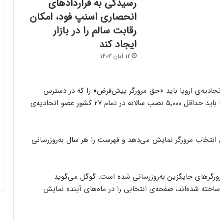
رسیدگی به قراردادهای
انحصاری اسنپ فود، امکان
رقابت سالم را در بازار
فرم‌ور باتری در گوشی‌های شیائومی با
سیستم‌عامل HyperOS 2.0 به‌روزرسانی
ایجاد کند
مخفی دریافت کرد
12 آبان 1403
بیشتر مواد با حرارت‌دادن نرم می‌شوند؛ پس
چرا تخم مرغ سفت می‌شود؟
حادیه‌ی اروپا باید «حق مرورگر پیش‌فرض» را که در دسترس
توسعه‌دهندگان قرار می‌گیرد، داشته باشند. این مرورگرها باید حداقل ۵٬۰۰۰ نصب سالانه در تمام ۲۷ کشور عضو اتحادیه‌ی
مایکروسافت پشتیبانی از پردازنده‌های نسل ۱۰
اینتل را در ویندوز Windows 11 24H2 کنار
گذاشت؛ پایانی بر عصر کامت‌لیک
ورگر دیگر را در صفحه‌ی انتخاب مرورگر نمایش می‌دهد و فهرست را هر سال به‌روزرسانی
نسل جدید مانیتور استودیو دیسپلی اپل سال
۲۰۲۶ از راه می‌رسد؛ گزارش بلومبرگ
رگرهای جایگزین به‌روزرسانی شده است. گوگل می‌گوید
خته شده‌اند، صفحه‌ی انتخابی را در ماه‌های آینده نمایش
همراه اول | مودم‌های رومیزی 5G انتخاب اول
گیمرها، محتواسازان و کسب‌وکارها