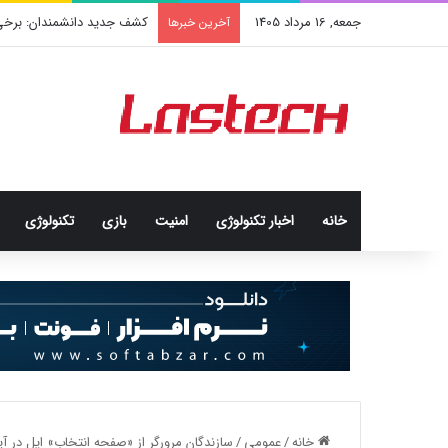
جمعه, 16 مرداد 1405
راهنمای خرید سرور اختصاصی
آخرین خبرها
خانه
اخبار تکنولوژی
امنيت
بازی
تکنولوژی
خانه
/
عمومی
/
سازندگان مرورگر از «صفحه انتخاب» اپل در آیف