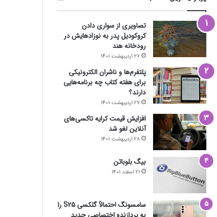
تصاویری از سواری دادن
کروکودیل پدر به نوزادهایش در
رودخانه هند
27 اردیبهشت 1401
پلتفرم‌ها و ناشران الکترونیکی
برای هفته کتاب چه برنامه‌هایی
دارند؟
27 اردیبهشت 1401
افزایش قیمت کرایه تاکسی‌های
آنلاین لغو شد
28 اردیبهشت 1401
بیگ بلوباتن
21 اسفند 1401
سامسونگ احتمالاً گلکسی S25 را
به پردازنده اختصاصی جدید