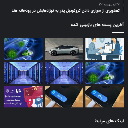
27 اردیبهشت 1401
تصاویری از سواری دادن کروکودیل پدر به نوزادهایش در رودخانه هند
آخرین پست های بازبینی شده
لینک های مرتبط