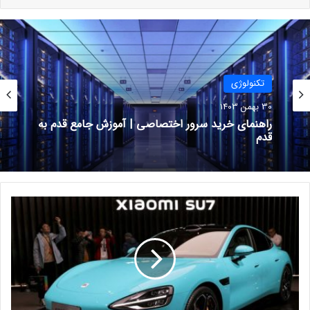
پرداخته است. این نهاد تنظیم‌کننده رقابت بریتانیایی ضمن اشاره به
مزایای بالقوه این همکاری‌ها، همچنین نسبت به خطرات ناشی از
مشارکت شرکت‌های غالب هشدار داده است که می‌تواند رقابت در
بازارهای آزاد را تضعیف کند.
تکنولوژی
نگرانی CMA نسبت به توسعه هوش
30 بهمن 1403
مصنوعی
راهنمای خرید سرور اختصاصی | آموزش جامع قدم به
قدم
ا
و
ل
ی
ن
ت
ص
ا