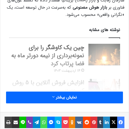
سازمان رقابت و بازار (CMA) بریتانیا هشدار داده که تسلط غول‌های
فناوری بر
بازار هوش مصنوعی
که به‌سرعت در حال توسعه است، یک
«نگرانی واقعی» محسوب می‌شود.
نوشته های مشابه
چین یک کاوشگر را برای
نمونه‌برداری از نیمه دورتر ماه به
فضا پرتاب کرد
14 اردیبهشت 1403
افزایش فروش آنلاین با 5 روش
کم هزینه
نمایش بیشتر
7 آبان 1403
فیسبوک
ایکس
لینکداین
تامبلر
پینتریست
Reddit
VKontakte
Odnoklassniki
پاکت
اسکایپ
مسنجر
واتس آپ
تلگرام
وایبر
لاین
اشتراک گذاری با ایمیل
چاپ
CMA با انتشار مقاله‌ای به مشارکت مداوم غول‌های فناوری، مانند
گوگل، آمازون، مایکروسافت و متا در زمینه توسعه هوش مصنوعی