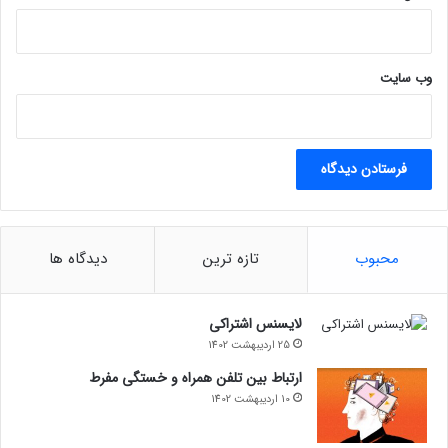
توسعه مسئولانه این فناوری منتشر کرد که نظارت این سازمان بر این
ی
بازار پرشتاب را هدایت می‌کند. هرچند «ویل هایتر»، مدیر ارشد واحد
بازارهای دیجیتال CMA در پاییز گذشته گفته بود که برای تنظیم
وب‌ سایت
هوش مصنوعی پیشرفته عجله‌ای ندارد و می‌خواهد فرصت کافی برای
توسعه را به این بازار بدهد.
حتما بخوانید :
نگاهی به مشخصات و قیمت فردا T5‌ در بازار
روسیه؛ دانگ‌فنگ به‌دنبال شانس مجدد
مجله خبری lastech
محبوب
تازه ترین
دیدگاه ها
لایسنس اشتراکی
25 اردیبهشت 1402
ارتباط بین تلفن همراه و خستگی مفرط
10 اردیبهشت 1402