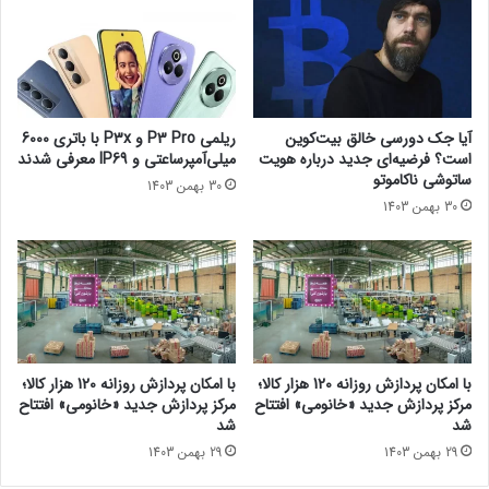
ث
ن
تسلط خود بر بازار برای تأثیرگذاری بر انتخاب‌ها در سرویس‌های
ب
پ
هوش‌مصنوعی سوءاستفاده می‌کنند و مشارکت‌هایی که به‌طوربالقوه
ت
و
قدرت بازار را در سراسر این زنجیره تقویت می‌کنند.
ش
ل
د
ی
؛
آ
آیا جک دورسی خالق بیت‌کوین
ریلمی P3 Pro و P3x با باتری 6000
آ
پ
است؟ فرضیه‌ای جدید درباره هویت
میلی‌آمپرساعتی و IP69 معرفی شدند
س
د
ساتوشی ناکاموتو
30 بهمن 1403
ی
ی
30 بهمن 1403
ب
ت
ج
ش
د
د
ی
:
ب
ب
ه
ه
م
ب
ر
و
با امکان پردازش روزانه 120 هزار کالا؛
با امکان پردازش روزانه 120 هزار کالا؛
س
د
مرکز پردازش جدید «خانومی» افتتاح
مرکز پردازش جدید «خانومی» افتتاح
«سارا کاردل»، مدیر اجرایی CMA می‌گوید:
د
د
شد
شد
س
ر
29 بهمن 1403
29 بهمن 1403
ب
ز