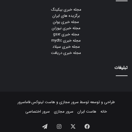
مجله خبری بیکینگ
برگزیده های ایران
مجله خبری یولن
مجله خبری نیوزلن
مجله خبری gsxr
مجله خبری mydtc
مجله خبری سیلاد
مجله خبری دریافت
تبلیغات
طراحی و توسعه توسط
سرور مجازی
و
هاست لینوکس
فاماسرور
خانه
هاست ایران
سرور مجازی
سرور اختصاصی
فیسبوک
ایکس
اینستاگرام
تلگرام