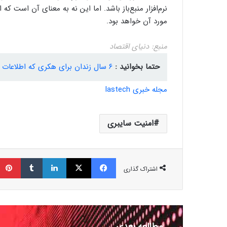
نرم‌افزار منبع‌باز باشد. اما این نه به معنای آن است ک
مورد آن خواهد بود.
منبع: دنیای اقتصاد
حتما بخوانید :
۶ سال زندان برای هکری که اطلاعات ۳۳ هزار بیمار را سرقت کرد
مجله خبری lastech
امنیت سایبری
فیسبوک
ایکس
لینکداین
تامبلر
اشتراک گذاری
مطالعه بعدی