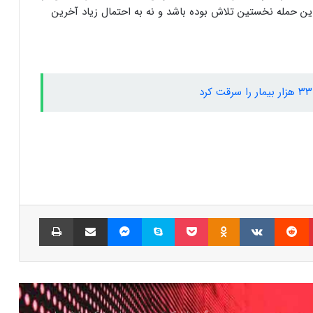
ه این حمله نخستین تلاش بوده باشد و نه به احتمال زیاد آخرین
عملکرد را داشت
اولین خط دفاعی مایکروسافت در برابر حملات
سایبری
آیا دستیار صوتی آیفون از کاربران جاسوسی
می‌کند؟
۲.۷ میلیارد داده سرقت شده در اینترنت فاش
شد
پینتریست
Reddit
VKontakte
Odnoklassniki
پاکت
اسکایپ
مسنجر
اشتراک گذاری با ایمیل
چاپ
نصب فیلترشکن امنیت گوشی را به خطر
می‌اندازد
چگونه اپلیکیشن‌های جعلی بانکی را شناسایی