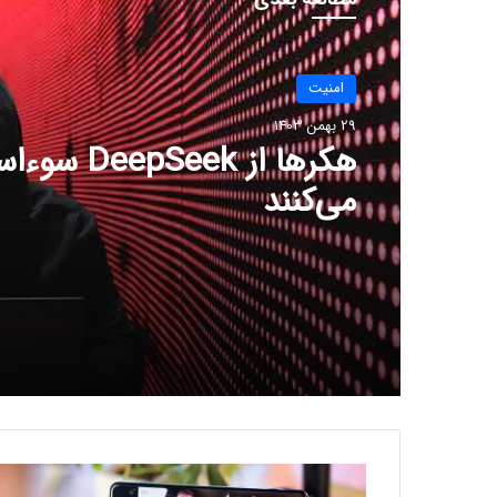
امنيت
29 بهمن 1403
امنيت
هکرها از eepSeek
29 بهمن 1403
می‌کنند
هکرهای ایرانی فعال‌ترین کار
هوش مصنوعی جمینای برای
حملات فیشینگ هستند
ف