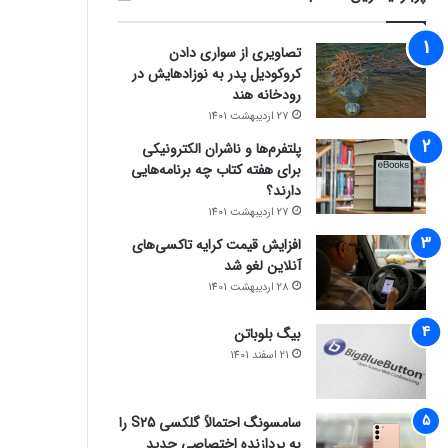
تصاویری از سواری دادن
کروکودیل پدر به نوزادهایش در
رودخانه هند
27 اردیبهشت 1401
پلتفرم‌ها و ناشران الکترونیکی
برای هفته کتاب چه برنامه‌هایی
دارند؟
27 اردیبهشت 1401
افزایش قیمت کرایه تاکسی‌های
آنلاین لغو شد
28 اردیبهشت 1401
بیگ بلوباتن
21 اسفند 1401
سامسونگ احتمالاً گلکسی S25 را
به پردازنده اختصاصی جدید