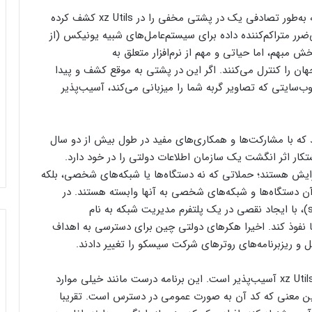
در روز بیست‌ونهم مارس یک محقق امنیتی اعلام کرد که به‌طور تصادفی یک در پشتی مخفی را در xz Utils کشف کرده
ی‌ضرر متراکم‌کننده داده برای سیستم‌عامل‌های شبیه یونیکس (از
 بخش مبهم، اما حیاتی و مهم از نرم‌افزار متعلق به
ن را کنترل می‌کنند. اگر این در پشتی به موقع کشف و پیدا
ب‌سایتی که تصاویر گربه شما را میزبانی می‌کند، آسیب‌پذیر
که با مشارکت‌ها و همکاری‌های مفید در طول بیش از دو سال
تکار اثر انگشت یک سازمان اطلاعات دولتی را در خود دارد.
زایش هستند؛ حملاتی که نه دستگاه‌ها یا شبکه‌های شخصی، بلکه
ه آن دستگاه‌ها و شبکه‌های شخصی به آنها وابسته هستند. در
سال‌های ۲۰۱۹ و ۲۰۲۰ آژانس اطلاعات خارجی روسیه (svr)، با ایجاد نقصی در یک پلتفرم مدیریت شبکه به نام
ولتی آمریکا نفوذ کند. اخیرا هکرهای دولتی چین برای دسترسی به اهداف
 و ریزبرنامه‌های روترهای شرکت سیسکو را تغییر دادند.
به‌طور ذاتی اینترنت در برابر طرح‌هایی مانند در پشتی xz Utils آسیب‌پذیر است. این برنامه درست مانند خیلی موارد
این معنی که کد آن به صورت عمومی در دسترس است. تقریبا