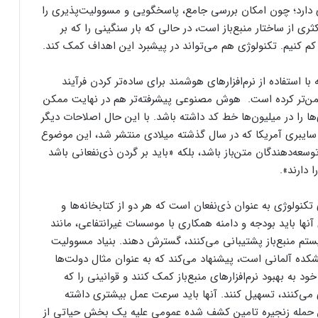
عددی دارد؛ چون امکان بررسی جامع، پاسخگویی و مسوولیت‌پذیری را
ری از ساختار منبع‌باز است، در حالی که بار سنگینی را که بر
کم کنیم. تکنولوژی هم می‌تواند در پیشبرد این اهداف کمک کند.
در طول یک دهه گذشته با استفاده از نرم‌افزارهای هوشمند برای ساده‌تر کردن فرآیند
 ایمن‌تر کرده است. هوش مصنوعی پیشرفته‌تر هم در نهایت ممکن
 را در میلیون‌ها خط کد داشته باشد. با این حال اصلاحات دیگر
 سایبری آمریکا که در سال گذشته میلادی منتشر شد، این موضوع
عه‌دهندگان متن‌باز باشد، بلکه «باید بر گردن ذی‌نفعانی باشد
 دارند».
 تکنولوژی به عنوان ذی‌نفعان است که هر دو از کتابخانه‌ها و
 آنها باید بودجه و دامنه همکاری با موسسات غیرانتفاعی، مانند
گزارشی از حملات سایبری در زیرساخت
س را که از اکوسیستم منبع‌باز پشتیبانی می‌کنند، گسترش دهند. بنیاد مسوولیت
ارتباطی کشور
New Responsibili) که یک اندیشکده آلمانی است، پیشنهاد می‌کند که به عنوان مثال دولت‌ها
 به بهبود نرم‌افزارهای منبع‌باز کمک کنند و قوانینی را که
 می‌کنند، تسهیل کنند. آنها باید سرعت عمل بیشتری داشته
مدیرعامل آنتروپیک: DeepSeek در آزمایش
ی‌شود که آن در پشتی xz Utils نخستین حمله زنجیره تامین کشف شده عمومی علیه یک بخش حیاتی از
ایمنی داده‌های سلاح‌های زیستی بدترین