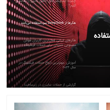
کنیم؟
هکرها از DeepSeek سوءاستفاده می‌کنند
D سوءاستفاده
هکرهای ایرانی فعال‌ترین کاربران هوش
مصنوعی جمینای برای حملات فیشینگ
هستند
آموزش: مهم‌ترین انواع حملات فیشینگ در
سال ۲۰۲۴
بران
گزارشی از حملات سایبری در زیرساخت
ارتباطی کشور
مدیرعامل آنتروپیک: DeepSeek در آزمایش
ر
ایمنی داده‌های سلاح‌های زیستی بدترین