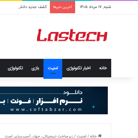
شنبه, 17 مرداد 1405
کشف جدید دانشمندان: برخی باک
آخرین خبرها
خانه
اخبار تکنولوژی
امنيت
بازی
تکنولوژی
خانه
/
امنيت
/
زیرساخت دیجیتالی جهان آسیب‌پذیر است