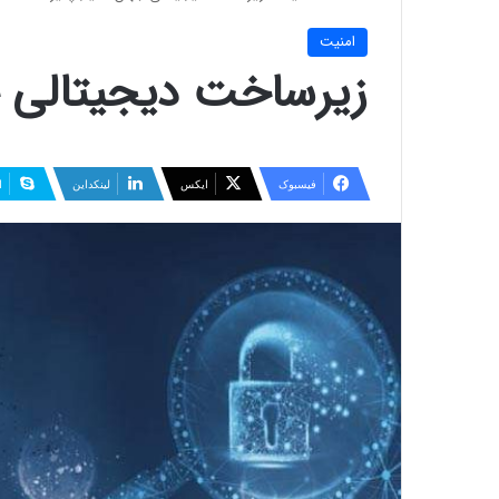
امنيت
زیرساخت دیجیتالی 
فیسبوک
ایکس
لینکداین
ا