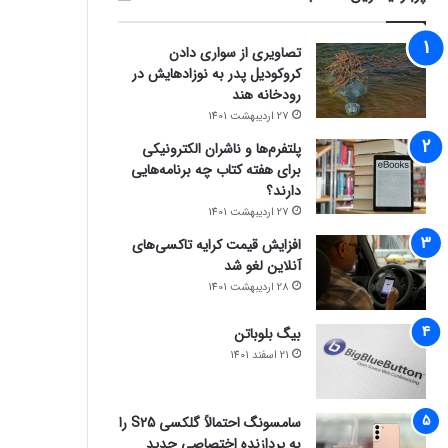
تصاویری از سواری دادن
کروکودیل پدر به نوزادهایش در
رودخانه هند
27 اردیبهشت 1401
پلتفرم‌ها و ناشران الکترونیکی
برای هفته کتاب چه برنامه‌هایی
دارند؟
27 اردیبهشت 1401
افزایش قیمت کرایه تاکسی‌های
آنلاین لغو شد
28 اردیبهشت 1401
بیگ بلوباتن
21 اسفند 1401
سامسونگ احتمالاً گلکسی S25 را
به پردازنده اختصاصی جدید