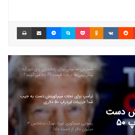
سرمایه‌گذاران سازمانی در حال انباشت کاردانو!
نشانه‌ای از تغییر روند قیمت ADA؟
پینتریست
Reddit
VKontakte
Odnoklassniki
پاکت
اسکایپ
مسنجر
اشتراک گذاری با ایمیل
چاپ
شمارش معکوس برای راه‌اندازی پای نتورک؛
پیش‌بینی‌ها درباره قیمت PI چه می‌گویند؟
ترامپ برای نجات میم‌کوینش دست به جیب
شد! جزییات ایردراپ ۵۰ دلاری
رسوایی میم‌کوین لیبرا؛ نهنگ بدشانس ۳
میلیون دلار از دست داد!
ز دست
رکود کم‌سابقه در بازار بیت‌کوین؛ حرکت بعدی
قیمت همه را غافلگیر خواهد کرد!