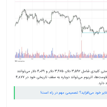
ارسال پیام هشداردهنده با سوزاندن اتریوم؛
کنترل مردم با چیپ‌های مغزی حقیقت دارد؟
ایلان ماسک در تلاش‌ برای کاهش قدرت
SEC؛ ریپل در کانون توجه بازار قرار گرفت!
اگرچه کنج نزولی یک الگوی صعودی است، سطوح مقاومتی کلیدی شامل ۳,۵۹۲ دلار، ۳,۹۷۵ دلار و ۴,۰۶۹ دلار می‌توانند
ریزش ۷۶ درصدی تپ‌سواپ در اولین روز
تهدیدی برای روند صعودی باشند. پس از عبور از این مقاومت‌ها، اتریوم می‌تواند دوباره به سقف تاریخی خود در ۴,۸۷۷
معاملات! آیا بازگشتی در کار است؟
ایر خود می‌افزاید؟ تصمیمی مهم در راه است!
درخواست ایلان ماسک برای بررسی فورت
ناکس؛ بحران طلا به سود بیت‌کوین تمام
می‌شود؟