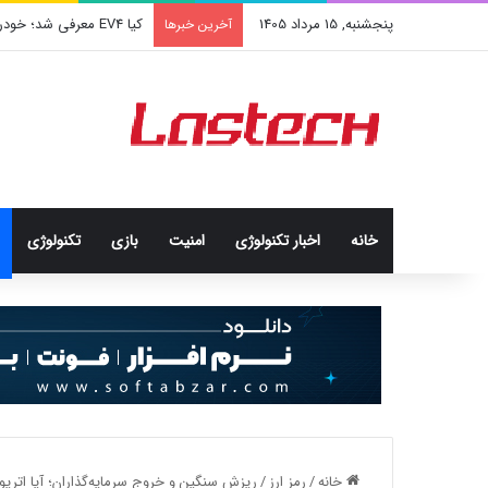
پنجشنبه, 15 مرداد 1405
کیا EV4 معرفی شد؛ خودرو الکتریکی عجیب و جذاب کره‌ای‌ها
آخرین خبرها
خانه
اخبار تکنولوژی
امنيت
بازی
تکنولوژی
خانه
/
رمز ارز
/
ریزش سنگین و خروج سرمایه‌گذاران؛ آیا اتر