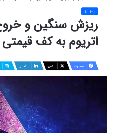
رمز ارز
ریزش سنگین و خروج س
اتریوم به کف قیمتی
فیسبوک
ایکس
لینکداین
ا