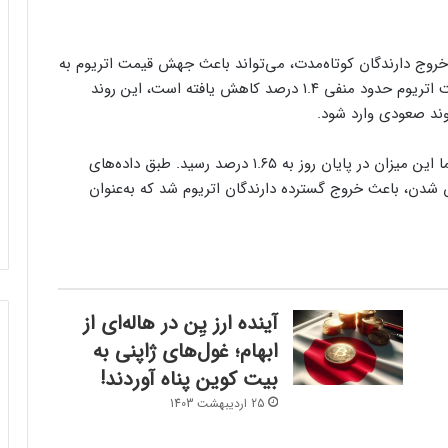
روج دارندگان کوتاه‌مدت، می‌تواند باعث جهش قیمت اتریوم به
۵,۰۰۰ دلار در فوریه ۲۰۲۵ شود. اگرچه در سال ۲۰۲۴، قیمت اتریوم حدود منفی ۱.۴ درصد کاهش یافته است، این روند
وند صعودی وارد شود.
در ۳۱ ژانویه، قیمت اتریوم ۵.۸۷ درصد افزایش یافت، اما این میزان در پایان روز به ۱.۶۵ درصد رسید. طبق داده‌های
انی و معکوس شدن، باعث خروج گسترده دارندگان اتریوم شد که به‌عنوان
آینده ارز یِن در هاله‌ای از
ابهام؛ غول‌های ژاپنی به
بیت کوین پناه آوردند!
25 اردیبهشت 1403