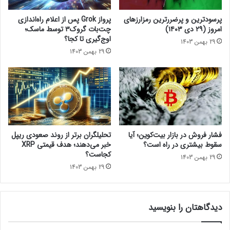
و
ف
د
و
پرسودترین و پرضررترین رمزارزهای
پرواز Grok پس از اعلام راه‌اندازی
!
ر
امروز (۲۹ دی ۱۴۰۳)
چت‌بات گروک۳ توسط ماسک؛
ت
اوج‌گیری تا کجا؟
اشتراک‌گذاری
29 بهمن 1403
ن
29 بهمن 1403
ا
ی
ت
آ
اخبار کوتاه
م
د
فشار فروش در بازار بیت‌کوین؛ آیا
تحلیلگران برتر از روند صعودی ریپل
سقوط بیشتری در راه است؟
خبر می‌دهند؛ هدف قیمتی XRP
کجاست؟
29 بهمن 1403
29 بهمن 1403
دیدگاهتان را بنویسید