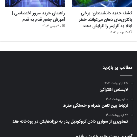
کشف جدید دانشمندان: برخی
راهنمای خرید سرور اختصاصی |
باکتری‌های دهان می‌توانند خطر
آموزش جامع قدم به قدم
ابتلا به آلزایمر را افزایش دهند
30 بهمن 1403
30 بهمن 1403
مطالب پر بازدید
25 اردیبهشت 1402
لایسنس اشتراکی
10 اردیبهشت 1402
ارتباط بین تلفن همراه و خستگی مفرط
27 اردیبهشت 1401
تصاویری از سواری دادن کروکودیل پدر به نوزادهایش در رودخانه هند
آخرین پست های بازبینی شده