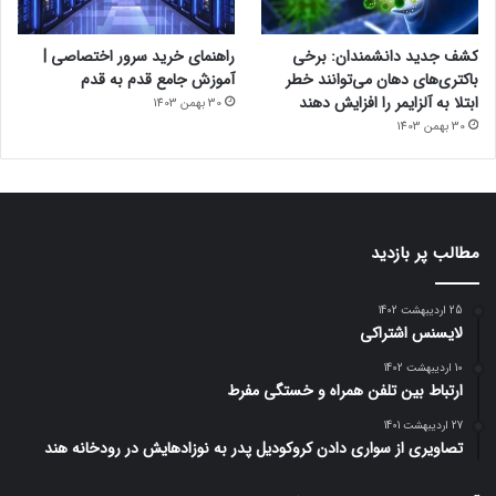
کشف جدید دانشمندان: برخی
راهنمای خرید سرور اختصاصی |
باکتری‌های دهان می‌توانند خطر
آموزش جامع قدم به قدم
ابتلا به آلزایمر را افزایش دهند
30 بهمن 1403
30 بهمن 1403
مطالب پر بازدید
25 اردیبهشت 1402
لایسنس اشتراکی
10 اردیبهشت 1402
ارتباط بین تلفن همراه و خستگی مفرط
27 اردیبهشت 1401
تصاویری از سواری دادن کروکودیل پدر به نوزادهایش در رودخانه هند