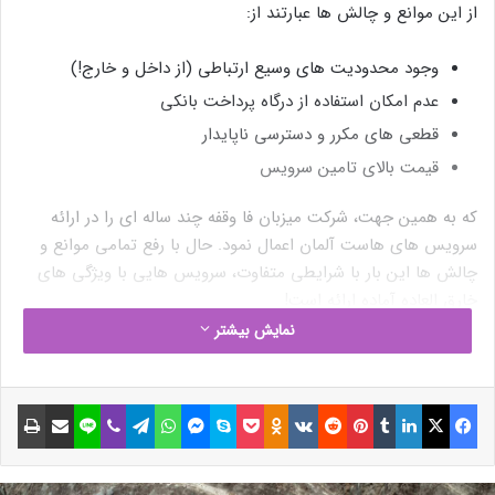
از این موانع و چالش ها عبارتند از:
وجود محدودیت های وسیع ارتباطی (از داخل و خارج!)
عدم امکان استفاده از درگاه پرداخت بانکی
قطعی های مکرر و دسترسی ناپایدار
قیمت بالای تامین سرویس
که به همین جهت، شرکت میزبان فا وقفه چند ساله ای را در ارائه
سرویس های هاست آلمان اعمال نمود. حال با رفع تمامی موانع و
چالش ها این بار با شرایطی متفاوت، سرویس هایی با ویژگی های
خارق العاده آماده ارائه است!
نمایش بیشتر
ویژگی های خارق العاده هاست آلمان میزبان
فا
فیسبوک
ایکس
لینکداین
تامبلر
پینتریست
Reddit
VKontakte
Odnoklassniki
پاکت
اسکایپ
مسنجر
واتس آپ
تلگرام
وایبر
لاین
اشتراک گذاری با ایمیل
چاپ
خبر خوب اینکه تمامی موانع و چالش های ذکر شده بصورت کامل در
سرویس های هاست آلمان میزبان فا وجود ندارند! در واقع به این