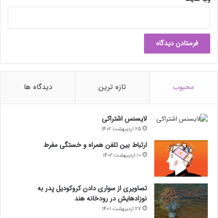
حتما بخوانید :
مک‌بوک ایر M4 تا پیش‌ از شروع ماه مارس
ن
معرفی می‌شود
و
ع
ی
محبوب
تازه ترین
دیدگاه ها
لایسنس اشتراکی
25 اردیبهشت 1402
ارتباط بین تلفن همراه و خستگی مفرط
10 اردیبهشت 1402
تصاویری از سواری دادن کروکودیل پدر به
نوزادهایش در رودخانه هند
27 اردیبهشت 1401