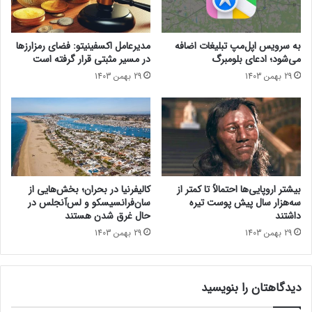
2
ر
ش
و
ی
ی
به سرویس اپل‌مپ تبلیغات اضافه
مدیرعامل اکسفینیتو:‌ فضای رمزارزها
ا
س
می‌شود؛ ادعای بلومبرگ
در مسیر مثبتی قرار گرفته است
ئ
ر
29 بهمن 1403
29 بهمن 1403
و
و
م
ی
ی
س
ل
ا
و
ش
ر
ت
ف
ر
ت
ا
بیشتر اروپایی‌ها احتمالاً تا کمتر از
کالیفرنیا در بحران؛ بخش‌هایی از
[
ک
سه‌هزار سال پیش پوست تیره
سان‌فرانسیسکو و لس‌آنجلس در
ت
ی
داشتند
حال غرق شدن هستند
م
ک
29 بهمن 1403
29 بهمن 1403
ا
ا
ش
ر
ا
م
ک
دیدگاهتان را بنویسید
ی‌
ن
ک