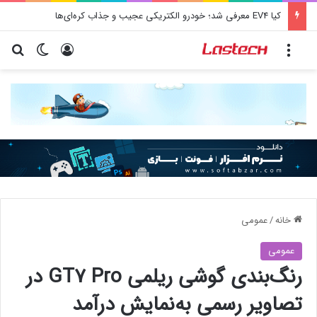
کشف جدید دانشمندان: برخی باکتری‌های دهان می‌توانند خطر ابتلا به آلزایمر را افزایش دهند
منو
ورود
تغییر پو
جس
خانه
/
عمومی
عمومی
رنگ‌بندی گوشی ریلمی GT7 Pro در
تصاویر رسمی به‌نمایش درآمد