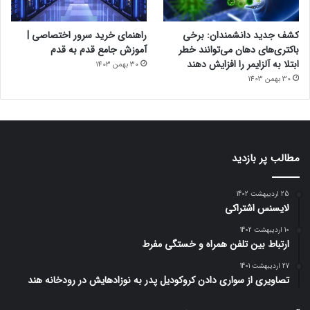
کشف جدید دانشمندان: برخی
راهنمای خرید سرور اختصاصی |
باکتری‌های دهان می‌توانند خطر
آموزش جامع قدم به قدم
ابتلا به آلزایمر را افزایش دهند
30 بهمن 1403
30 بهمن 1403
مطالب پر بازدید
25 اردیبهشت 1402
لایسنس اشتراکی
10 اردیبهشت 1402
ارتباط بین تلفن همراه و خستگی مفرط
27 اردیبهشت 1401
تصاویری از سواری دادن کروکودیل پدر به نوزادهایش در رودخانه هند