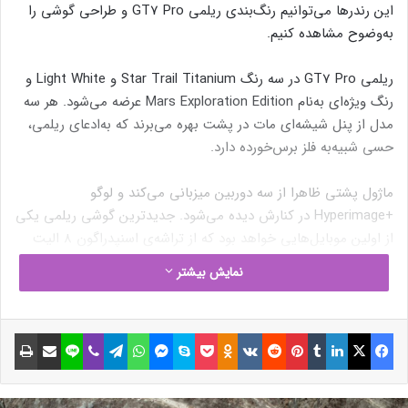
این رندرها می‌توانیم رنگ‌بندی ریلمی GT7 Pro و طراحی گوشی را
به‌وضوح مشاهده کنیم.
ریلمی GT7 Pro در سه رنگ Star Trail Titanium و Light White و
رنگ ویژه‌ای به‌نام Mars Exploration Edition عرضه می‌شود. هر سه
مدل از پنل شیشه‌ای مات در پشت بهره می‌برند که به‌ادعای ریلمی،
حسی شبیه‌به فلز برس‌خورده دارد.
ماژول پشتی ظاهرا از سه دوربین میزبانی می‌کند و لوگو
+Hyperimage در کنارش دیده می‌شود. جدیدترین گوشی ریلمی یکی
از اولین موبایل‌هایی خواهد بود که از تراشه‌ی اسنپدراگون ۸ الیت
قدرت می‌گیرد.
نمایش بیشتر
گواهی IP68/69، مقاومت گوشی در برابر نفوذ آب و گردوغبار را
تضمین می‌کند. تایید شده که ریلمی GT7 Pro از نمایشگر اولد
فیسبوک
ایکس
لینکداین
تامبلر
پینتریست
Reddit
VKontakte
Odnoklassniki
پاکت
اسکایپ
مسنجر
واتس آپ
تلگرام
وایبر
لاین
اشتراک گذاری با ایمیل
چاپ
ساخت سامسونگ بهره می‌برد.
نوشته های مشابه