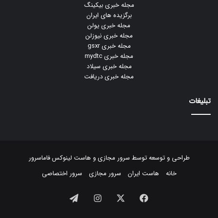
مجله خبری بیکینگ
برگزیده های ایران
مجله خبری یولن
مجله خبری نیوزلن
مجله خبری gsxr
مجله خبری mydtc
مجله خبری سیلاد
مجله خبری دریافت
تبلیغات
طراحی و توسعه توسط
سرور مجازی
و
هاست لینوکس
فاماسرور
خانه
هاست ایران
سرور مجازی
سرور اختصاصی
فیسبوک
ایکس
اینستاگرام
تلگرام