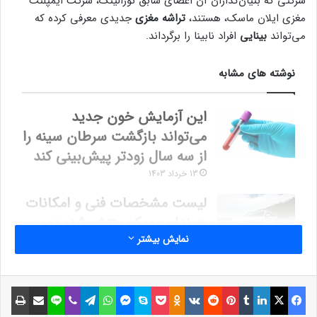
شرکتی که بنیان‌گذاران آن اعضای سابق نورالینک، شرکت ایمپلنت
مغزی ایلان ماسک، هستند،
تراشه مغزی
جدیدی معرفی کرده که
می‌تواند
بینایی
افراد نابینا را برگرداند.
نوشته های مشابه
این آزمایش خون جدید
می‌تواند بازگشت سرطان سینه را
از سه سال زودتر پیش‌بینی کند
13 خرداد 1403
لیست مشخصات فنی و امکانات
هوندا سیویک منتشر شد؛ دومین
نمایش بیشتر
سدان وارداتی آذیوردسال
27 تیر 1403
فیسبوک
ایکس
لینکداین
تامبلر
پینتریست
Reddit
VKontakte
Odnoklassniki
پاکت
اسکایپ
مسنجر
واتس آپ
تلگرام
وایبر
لاین
اشتراک گذاری با ایمیل
چاپ
طبق گزارش‌های موجود، «مکس هوداک»، رئیس سابق نورالینک و