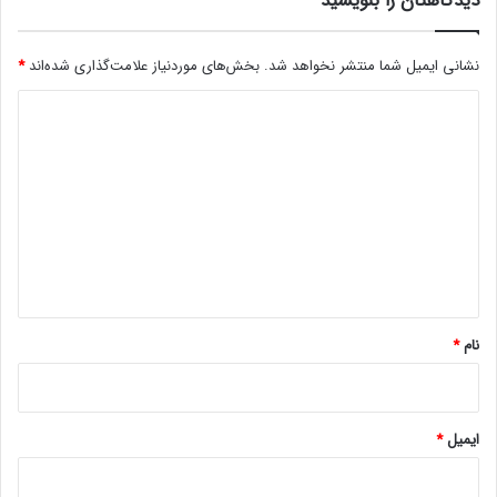
دیدگاهتان را بنویسید
ا
ب
نشانی ایمیل شما منتشر نخواهد شد.
بخش‌های موردنیاز علامت‌گذاری شده‌اند
*
ه
ن
د
م
ی
ا
ی
د
ش
گ
م
ی‌
ا
گ
ه
ذ
ا
*
ر
نام
*
ن
د
ایمیل
*