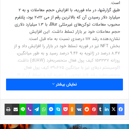
است.
طبق گزارش‎ها، در ماه فوریه، با افزایش حجم معاملات و به 2
میلیارد دلار رسیدن آن که بالاترین رقم از می 2022 بود، پلتفرم
محبوب معاملات توکن‌های غیرمثلی Blur، با 1.3 میلیارد دلاری
حجم معاملات خود بر بازار تسلط داشت. این افزایش
نشان‌دهنده رشد 117 درصدی نسبت به ماه قبل است.
بخش NFT نیز در فوریه تسلط خود در بازار را افزایش داد و از
8.47 درصد در ژانویه به 9.46 درصد رسید و به طور میانگین،
روزانه 153337 کیف پول فعال منحصربه‌فرد (dUAW) داشت.
اکوسیستم دیفای نیز با میانگین 390675 کیف پول فعال
منحصربه‌فرد، رشد قابل‌توجهی را تجربه کرد و تسلط آن از 21
درصد در ژانویه به 24 درصد در فوریه افزایش یافت.
نمایش بیشتر
خرید ارز دیجیتال با ۱۰ هزار تومان!
فیسبوک
ایکس
لینکداین
تامبلر
پینتریست
Reddit
VKontakte
Odnoklassniki
پاکت
اسکایپ
مسنجر
واتس آپ
تلگرام
وایبر
لاین
اشتراک گذاری با ایمیل
چاپ
تو صرافی ارز پلاس میتونی فقط با ۱۰ هزار تومان، همه ارزهای
دیجیتال رو معامله کنی!
نوشته های مشابه