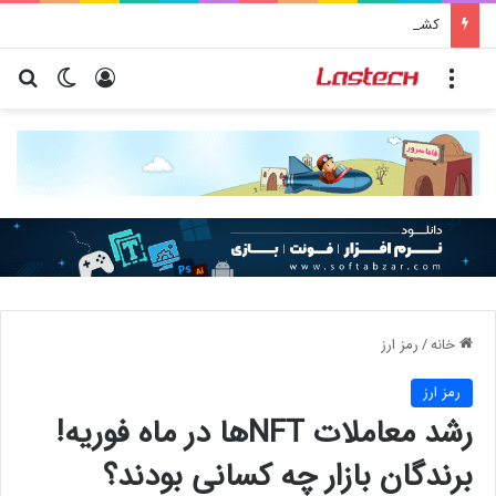
کشف جدید دانشمندان: برخی باکتری‌های دهان می‌توانند خطر ابتلا به آلزایمر را افزایش دهند
منو
ورود
تغییر پو
جس
خانه
/
رمز ارز
رمز ارز
رشد معاملات NFTها در ماه فوریه!
برندگان بازار چه کسانی بودند؟