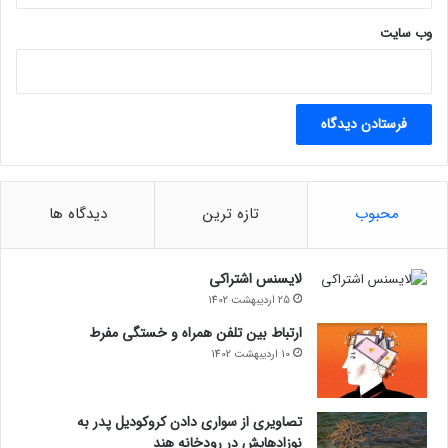
وب‌ سایت
محبوب
تازه ترین
دیدگاه ها
لایسنس اشتراکی
25 اردیبهشت 1402
ارتباط بین تلفن همراه و خستگی مفرط
10 اردیبهشت 1402
تصاویری از سواری دادن کروکودیل پدر به
نوزادهایش در رودخانه هند