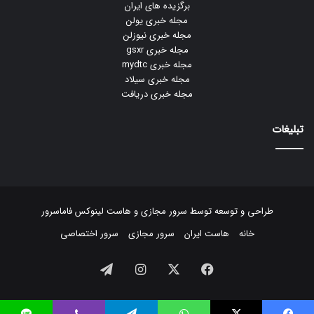
برگزیده های ایران
مجله خبری یولن
مجله خبری نیوزلن
مجله خبری gsxr
مجله خبری mydtc
مجله خبری سیلاد
مجله خبری دریافت
تبلیغات
طراحی و توسعه توسط
سرور مجازی
و
هاست لینوکس
فاماسرور
خانه
هاست ایران
سرور مجازی
سرور اختصاصی
فیسبوک
ایکس
اینستاگرام
تلگرام