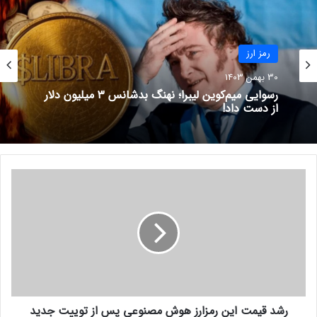
جابه‌جایی میلیون‌ها دلار بیت
رمز ارز
کوین، موج فروش دیگری در راه
است؟
30 بهمن 1403
رسوایی میم‌کوین لیبرا؛ نهنگ بدشانس ۳ میلیون دلار
30 مرداد 1401
از دست داد!
جهش ۱۰ درصدی XRP؛ مجوز
راه‌اندازی استیبل‌کوین RLUSD
ریپل صادر شد!
ر
21 آذر 1403
ش
د
ق
ی
شروع
م
ت
ا
شبکه پالیگان، زنجیره جانبی اتریوم، نیز شاهد افزایش انفجاری
ی
147 درصدی در این حوزه بود و به 39 میلیون دلار حجم معاملات
رشد قیمت این رمزارز هوش مصنوعی پس از توییت جدید
ن