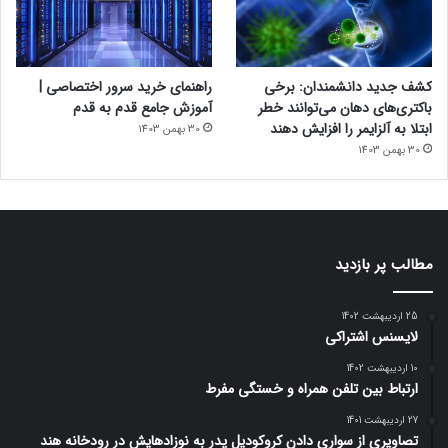
کشف جدید دانشمندان: برخی
راهنمای خرید سرور اختصاصی |
باکتری‌های دهان می‌توانند خطر
آموزش جامع قدم به قدم
ابتلا به آلزایمر را افزایش دهند
30 بهمن 1403
30 بهمن 1403
مطالب پر بازدید
25 اردیبهشت 1402
لایسنس اشتراکی
10 اردیبهشت 1402
ارتباط بین تلفن همراه و خستگی مفرط
27 اردیبهشت 1401
تصاویری از سواری دادن کروکودیل پدر به نوزادهایش در رودخانه هند