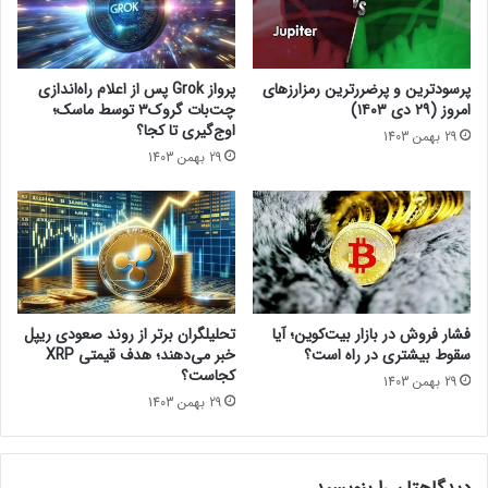
ی
آنچه قبلاً مورد استفاده بود، درصد کمتری از معاملات پولشویی را
i
ی
d
دارد و به داده‌های شرکت Dune Analytics به عنوان مدرکی برای
ت
e
این ادعای خود استناد می‌کند.
ج
ج
پرسودترین و پرضررترین رمزارزهای
پرواز Grok پس از اعلام راه‌اندازی
د
ن
امروز (۲۹ دی ۱۴۰۳)
چت‌بات گروک۳ توسط ماسک؛
ی
منبع
و
اوج‌گیری تا کجا؟
29 بهمن 1403
د
ن
29 بهمن 1403
ا
و
بی این کریپتو
ی
ا
ل
ن
اشتراک‌گذاری
ا
ز
ن
و
م
ا
ا
ی
س
و
فشار فروش در بازار بیت‌کوین؛ آیا
تحلیلگران برتر از روند صعودی ریپل
ک
ی
سقوط بیشتری در راه است؟
خبر می‌دهند؛ هدف قیمتی XRP
اخبار کوتاه
!
ل
کجاست؟
29 بهمن 1403
م
29 بهمن 1403
د
ف
و
ر