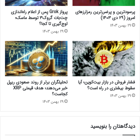
ا
ا
ر
ه
پرسودترین و پرضررترین رمزارزهای
پرواز Grok پس از اعلام راه‌اندازی
اخبار کوتاه
ب
ب
امروز (۲۹ دی ۱۴۰۳)
چت‌بات گروک۳ توسط ماسک؛
ه
ر
اوج‌گیری تا کجا؟
29 بهمن 1403
ک
د
29 بهمن 1403
ج
ا
ا
ر
ر
ا
س
ز
ی
آ
د
ب
؟
د
ر
فشار فروش در بازار بیت‌کوین؛ آیا
تحلیلگران برتر از روند صعودی ریپل
آ
سقوط بیشتری در راه است؟
خبر می‌دهند؛ هدف قیمتی XRP
م
کجاست؟
29 بهمن 1403
د
29 بهمن 1403
!
دیدگاهتان را بنویسید