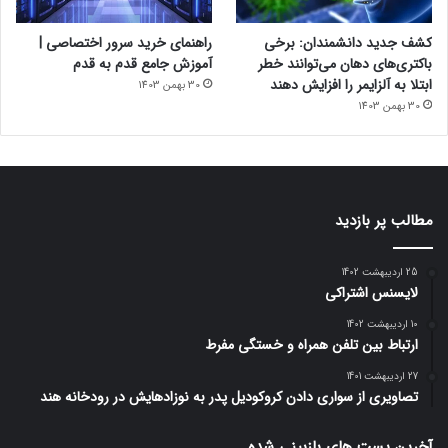
کشف جدید دانشمندان: برخی
راهنمای خرید سرور اختصاصی |
باکتری‌های دهان می‌توانند خطر
آموزش جامع قدم به قدم
ابتلا به آلزایمر را افزایش دهند
30 بهمن 1403
30 بهمن 1403
مطالب پر بازدید
25 اردیبهشت 1402
لایسنس اشتراکی
10 اردیبهشت 1402
ارتباط بین تلفن همراه و خستگی مفرط
27 اردیبهشت 1401
تصاویری از سواری دادن کروکودیل پدر به نوزادهایش در رودخانه هند
آخرین پست های بازبینی شده