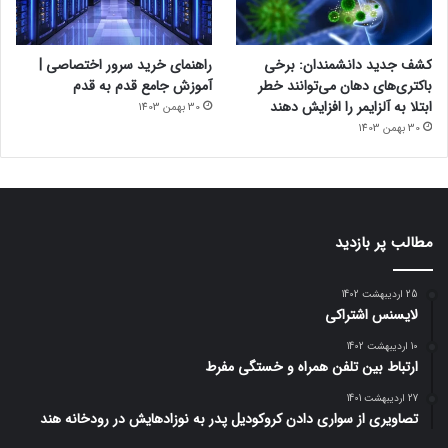
کشف جدید دانشمندان: برخی
راهنمای خرید سرور اختصاصی |
باکتری‌های دهان می‌توانند خطر
آموزش جامع قدم به قدم
ابتلا به آلزایمر را افزایش دهند
30 بهمن 1403
30 بهمن 1403
مطالب پر بازدید
25 اردیبهشت 1402
لایسنس اشتراکی
10 اردیبهشت 1402
ارتباط بین تلفن همراه و خستگی مفرط
27 اردیبهشت 1401
تصاویری از سواری دادن کروکودیل پدر به نوزادهایش در رودخانه هند