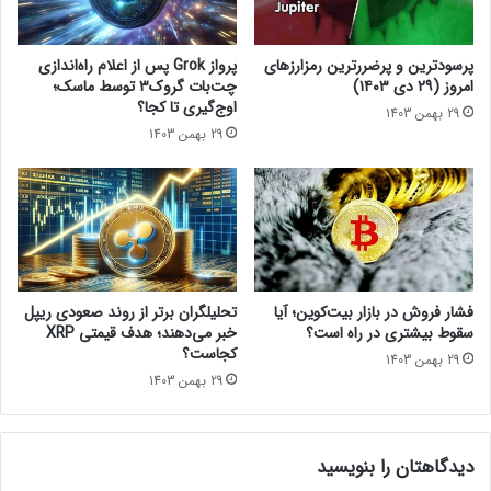
ا
ت
ب
ی
ه
ب
پرسودترین و پرضررترین رمزارزهای
پرواز Grok پس از اعلام راه‌اندازی
خ
ل
امروز (۲۹ دی ۱۴۰۳)
چت‌بات گروک۳ توسط ماسک؛
و
ک
اوج‌گیری تا کجا؟
29 بهمن 1403
د
و
29 بهمن 1403
ا
ی
خ
ن‌
ت
ه
ص
ا
ا
چ
ص
ی
د
س
ا
ت
فشار فروش در بازار بیت‌کوین؛ آیا
تحلیلگران برتر از روند صعودی ریپل
د
؟
سقوط بیشتری در راه است؟
خبر می‌دهند؛ هدف قیمتی XRP
کجاست؟
29 بهمن 1403
29 بهمن 1403
دیدگاهتان را بنویسید