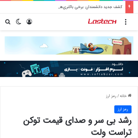
کشف جدید دانشمندان: برخی باکتری‌های دهان می‌توانند خطر ابتلا به آلزایمر را افزایش دهند
منو
ورود
تغییر پو
جس
خانه
/
رمز ارز
رمز ارز
رشد بی سر و صدای قیمت توکن
تراست ولت