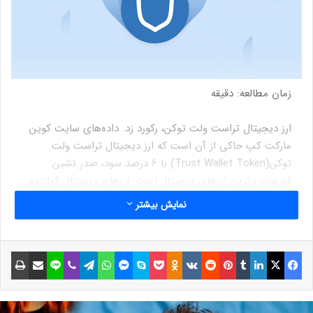
زمان مطالعه:
دقیقه
ارز دیجیتال تراست ولت توکن، رکورد زد. داده‌های سایت کوین
مارکت کپ حاکی از آن است که ارز دیجیتال تراست ولت
توکن(Trust Wallet Token) با 6 درصد سود، صدر نشین
فهرست برترین ارزهای دیجیتال است. ارزهای دیجیتال کوانتوم
(qtum) 3% سود و اوکی بی (OKB) 2.22% افزایش قیمت را در
نمایش بیشتر
24 ساعت اخیر تجربه کرده‌اند و توانستند نام خود را در لیست
پرسودترین ارزهای دیجیتال قرار دهند.
فیسبوک
ایکس
لینکداین
تامبلر
پینتریست
Reddit
VKontakte
Odnoklassniki
پاکت
اسکایپ
مسنجر
واتس آپ
تلگرام
وایبر
لاین
اشتراک گذاری با ایمیل
چاپ
دریافت ۳۰,۰۰۰ شیبا رایگان
فقط با ثبت نام در صرافی ارز پلاس ۳۰,۰۰۰ شیبا هدیه بگیر!