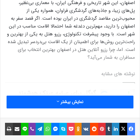
اصفهان، این شهر تاریخی و فرهنگی ایران، با معماری بی‌نظیر،
پل‌های زیبا، و جاذبه‌های گردشگری فراوان، همواره یکی از
محبوب‌ترین مقاصد گردشگری در ایران بوده است. اگر قصد سفر به
اصفهان را دارید، مهم‌ترین دغدغه شما احتمالا اقامت مناسب در این
شهر است. با وجود پیشرفت تکنولوژی، رزرو هتل به یکی از بهترین و
راحت‌ترین روش‌ها برای اطمینان از یک اقامت بی‌دردسر تبدیل شده
است. اما، چرا رزرو آنلاین هتل در اصفهان بهترین انتخاب برای
مسافران به شمار می‌آید؟
نوشته های مشابه
گوگل برای عرضه عینک هوشمند
جمینای به‌دنبال همکاری با سازنده
نمایش بیشتر
متا ری-بن است
30 تیر 1403
فیسبوک
ایکس
لینکداین
تامبلر
پینتریست
Reddit
VKontakte
Odnoklassniki
پاکت
اسکایپ
مسنجر
واتس آپ
تلگرام
وایبر
لاین
اشتراک گذاری با ایمیل
چاپ
توسعه پنل خورشیدی با قابلیت