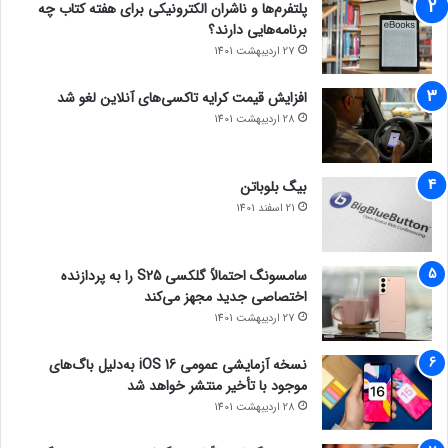
پلتفرم‌ها و ناشران الکترونیکی برای هفته کتاب چه
هتل کوثر
: واقع در نزدیکی زاینده‌رود، این هتل یکی از
برنامه‌هایی دارند؟
محبوب‌ترین گزینه‌ها برای مسافرانی است که به دنبال اقامت در
27 اردیبهشت 1401
محیطی شیک و لوکس هستند.
هتل سفیر
: یک هتل چهار ستاره با خدمات مناسب و قیمتی
افزایش قیمت کرایه تاکسی‌های آنلاین لغو شد
معقول که برای خانواده‌ها و مسافران کاری مناسب است.
28 اردیبهشت 1401
هتل سنتی طلوع خورشید
: اگر به دنبال تجربه‌ای متفاوت در یک
هتل سنتی هستید، این گزینه می‌تواند برای شما جذاب باشد.
بیگ بلوباتن
21 اسفند 1401
سامسونگ احتمالاً گلکسی S25 را به پردازنده
اختصاصی جدید مجهز می‌کند
27 اردیبهشت 1401
نسخه آزمایشی عمومی iOS 16 به‌دلیل باگ‌های
موجود با تأخیر منتشر خواهد شد
28 اردیبهشت 1401