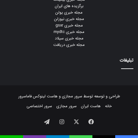
برگزیده های ایران
مجله خبری یولن
مجله خبری نیوزلن
مجله خبری gsxr
مجله خبری mydtc
مجله خبری سیلاد
مجله خبری دریافت
تبلیغات
طراحی و توسعه توسط
سرور مجازی
و
هاست لینوکس
فاماسرور
خانه
هاست ایران
سرور مجازی
سرور اختصاصی
فیسبوک
ایکس
اینستاگرام
تلگرام