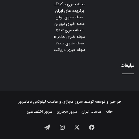
مجله خبری بیکینگ
برگزیده های ایران
مجله خبری یولن
مجله خبری نیوزلن
مجله خبری gsxr
مجله خبری mydtc
مجله خبری سیلاد
مجله خبری دریافت
تبلیغات
طراحی و توسعه توسط
سرور مجازی
و
هاست لینوکس
فاماسرور
خانه
هاست ایران
سرور مجازی
سرور اختصاصی
فیسبوک
ایکس
اینستاگرام
تلگرام