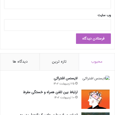
وب‌ سایت
محبوب
تازه ترین
دیدگاه ها
لایسنس اشتراکی
25 اردیبهشت 1402
ارتباط بین تلفن همراه و خستگی مفرط
10 اردیبهشت 1402
تصاویری از سواری دادن کروکودیل پدر به