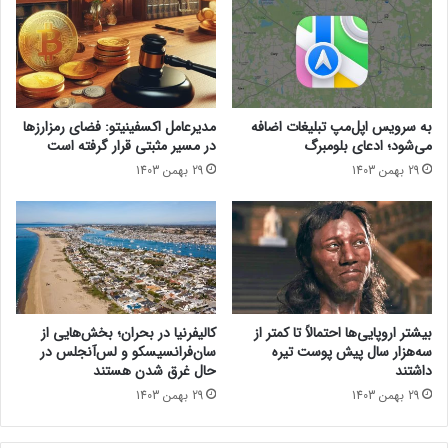
ه
3
ا
ر
ی
و
م
ن
ح
م
ر
ا
به سرویس اپل‌مپ تبلیغات اضافه
مدیرعامل اکسفینیتو:‌ فضای رمزارزها
م
ی
می‌شود؛ ادعای بلومبرگ
در مسیر مثبتی قرار گرفته است
ا
ی
29 بهمن 1403
29 بهمن 1403
ن
ش
ه
د
د
؛
و
ه
ن
ن
ا
ر
ل
ن
د
م
بیشتر اروپایی‌ها احتمالاً تا کمتر از
کالیفرنیا در بحران؛ بخش‌هایی از
ت
ا
سه‌هزار سال پیش پوست تیره
سان‌فرانسیسکو و لس‌آنجلس در
ر
ی
داشتند
حال غرق شدن هستند
ا
ی
29 بهمن 1403
29 بهمن 1403
م
م
پ
ه