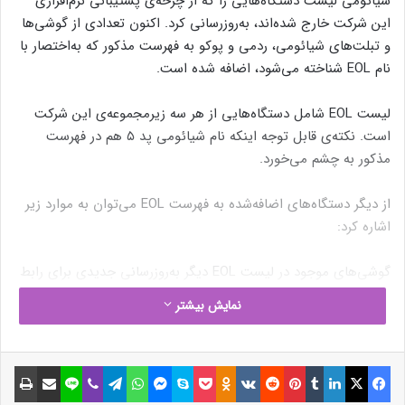
شیائومی لیست دستگاه‌هایی را که از چرخه‌ی پشتیبانی نرم‌افزاری
این شرکت خارج شده‌اند، به‌روزرسانی کرد. اکنون تعدادی از گوشی‌ها
و تبلت‌های شیائومی، ردمی و پوکو به فهرست مذکور که به‌اختصار با
نام EOL شناخته می‌شود، اضافه شده است.
لیست EOL شامل دستگاه‌هایی از هر سه زیرمجموعه‌ی این شرکت
است. نکته‌ی قابل‌ توجه اینکه نام شیائومی پد ۵ هم در فهرست
مذکور به‌ چشم می‌خورد.
از دیگر دستگاه‌های اضافه‌شده به فهرست EOL می‌توان به موارد زیر
اشاره کرد:
گوشی‌های موجود در لیست EOL دیگر به‌روزرسانی جدیدی برای رابط
کاربری MIUI یا HyperOS دریافت نخواهند کرد. وصله‌های امنیتی
نمایش بیشتر
حیاتی اندروید نیز برای آسیب‌پذیری‌های جدید منتشر نخواهد شد.
نوشته های مشابه
فیسبوک
ایکس
لینکداین
تامبلر
پینتریست
Reddit
VKontakte
Odnoklassniki
پاکت
اسکایپ
مسنجر
واتس آپ
تلگرام
وایبر
لاین
اشتراک گذاری با ایمیل
چاپ