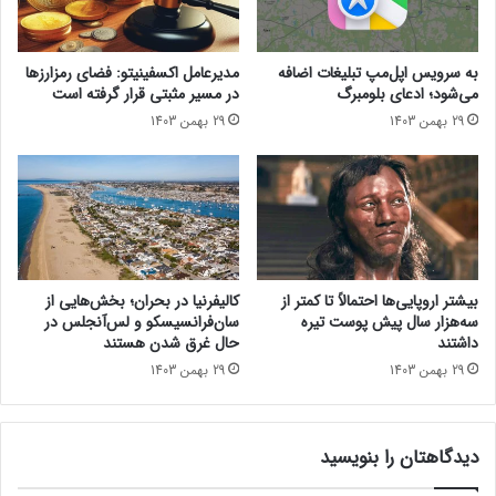
و
ر
ا
ا
ت
ش
به سرویس اپل‌مپ تبلیغات اضافه
مدیرعامل اکسفینیتو:‌ فضای رمزارزها
س‌
ه
می‌شود؛ ادعای بلومبرگ
در مسیر مثبتی قرار گرفته است
ا
ا
29 بهمن 1403
29 بهمن 1403
پ
س
ن
پ
د
ر
ا
گ
و
بیشتر اروپایی‌ها احتمالاً تا کمتر از
کالیفرنیا در بحران؛ بخش‌هایی از
ن
سه‌هزار سال پیش پوست تیره
سان‌فرانسیسکو و لس‌آنجلس در
۸
داشتند
حال غرق شدن هستند
ا
29 بهمن 1403
29 بهمن 1403
ل
ی
ت
دیدگاهتان را بنویسید
د
ر