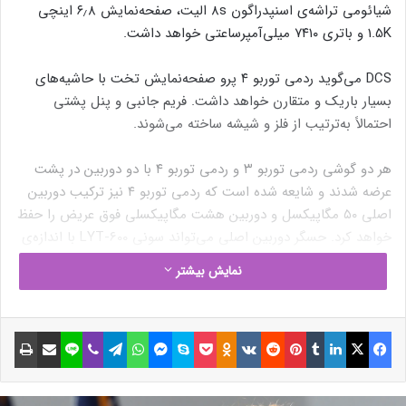
شیائومی تراشه‌ی اسنپدراگون 8s الیت، صفحه‌نمایش ۶٫۸ اینچی
1.5K و باتری ۷۴۱۰ میلی‌آمپرساعتی خواهد داشت.
DCS می‌گوید ردمی توربو ۴ پرو صفحه‌نمایش تخت با حاشیه‌های
بسیار باریک و متقارن خواهد داشت. فریم جانبی و پنل پشتی
احتمالاً به‌ترتیب از فلز و شیشه ساخته می‌شوند.
هر دو گوشی ردمی توربو ۳ و ردمی توربو ۴ با دو دوربین در پشت
عرضه شدند و شایعه شده است که ردمی توربو ۴ نیز ترکیب دوربین
اصلی ۵۰ مگاپیکسل و دوربین هشت مگاپیکسلی فوق عریض را حفظ
خواهد کرد. حسگر دوربین اصلی می‌تواند سونی LYT-600 با اندازه‌ی
۱/۱٫۹۵ اینچ باشد که در گوشی آیکو Neo 10R نیز وجود دارد.
نمایش بیشتر
فیسبوک
ایکس
لینکداین
تامبلر
پینتریست
Reddit
VKontakte
Odnoklassniki
پاکت
اسکایپ
مسنجر
واتس آپ
تلگرام
وایبر
لاین
اشتراک گذاری با ایمیل
چاپ