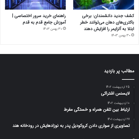
کشف جدید دانشمندان: برخی
راهنمای خرید سرور اختصاصی |
باکتری‌های دهان می‌توانند خطر
آموزش جامع قدم به قدم
ابتلا به آلزایمر را افزایش دهند
30 بهمن 1403
30 بهمن 1403
مطالب پر بازدید
25 اردیبهشت 1402
لایسنس اشتراکی
10 اردیبهشت 1402
ارتباط بین تلفن همراه و خستگی مفرط
27 اردیبهشت 1401
تصاویری از سواری دادن کروکودیل پدر به نوزادهایش در رودخانه هند