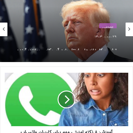
عمومی
29 بهمن 1403
ترامپ: کارخانه‌های اینتل باید آمریکایی بمانند؛ آینده
همکاری با TSMC در هاله‌ای از ابهام
نوشته های مشابه
آ
م
موتور جست‌و‌جو ChatGPT از راه
و
رسید؛ زنگ خطر برای گوگل؟
ز
11 آبان 1403
ش
:
(بدون عنوان)
۸
14 تیر 1403
ن
ک
آموزش: ۸ نکته امنیتی مهم برای کاربران واتس‌اپ
ت