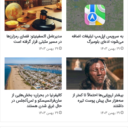
۳
ی
؛
ن
ب
د
ی
و
ش
ز
ا
۱
به سرویس اپل‌مپ تبلیغات اضافه
مدیرعامل اکسفینیتو:‌ فضای رمزارزها
ز
۱
می‌شود؛ ادعای بلومبرگ
در مسیر مثبتی قرار گرفته است
۳
ن
29 بهمن 1403
29 بهمن 1403
م
س
ی
خ
ل
ه
ی
2
و
4
ن
H
و
2
۲
د
بیشتر اروپایی‌ها احتمالاً تا کمتر از
کالیفرنیا در بحران؛ بخش‌هایی از
۰
چ
سه‌هزار سال پیش پوست تیره
سان‌فرانسیسکو و لس‌آنجلس در
۰
ا
داشتند
حال غرق شدن هستند
س
ر
29 بهمن 1403
29 بهمن 1403
ف
م
ا
ش