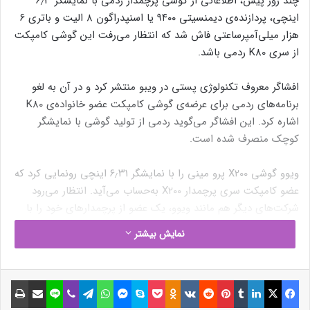
چند روز پیش، اطلاعاتی از گوشی پرچمدار ردمی با نمایشگر ۶٫۳
اینچی، پردازنده‌ی دیمنسیتی ۹۴۰۰ یا اسنپدراگون ۸ الیت و باتری ۶
هزار میلی‌آمپرساعتی فاش شد که انتظار می‌رفت این گوشی کامپکت
از سری K80 ردمی باشد.
افشاگر معروف تکنولوژی پستی در ویبو منتشر کرد و در آن به لغو
برنامه‌های ردمی برای عرضه‌ی گوشی کامپکت عضو خانواده‌ی K80
اشاره کرد. این افشاگر می‌گوید ردمی از تولید گوشی با نمایشگر
کوچک منصرف شده‌ است.
ویوو گوشی X200 پرو مینی را با نمایشگر ۶٫۳۱ اینچی رونمایی کرد که
عضو کامپکت سری پرچمدار X200 به‌حساب می‌آید. انتظار می‌رود
شرکت‌های دیگر هم مانند ویوو، یک عضو از پرچمدارهای خود را با
نمایشگر کوچک‌ و جمع‌و‌جور تولید کنند.
نمایش بیشتر
فیسبوک
ایکس
لینکداین
تامبلر
پینتریست
Reddit
VKontakte
Odnoklassniki
پاکت
اسکایپ
مسنجر
واتس آپ
تلگرام
وایبر
لاین
اشتراک گذاری با ایمیل
چاپ