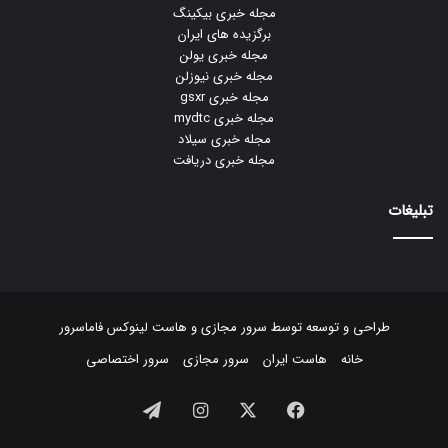
مجله خبری بیکینگ
برگزیده های ایران
مجله خبری یولن
مجله خبری نیوزلن
مجله خبری gsxr
مجله خبری mydtc
مجله خبری سیلاد
مجله خبری دریافت
تبلیغات
طراحی و توسعه توسط
سرور مجازی
و
هاست لینوکس
فاماسرور
خانه
هاست ایران
سرور مجازی
سرور اختصاصی
فیسبوک
ایکس
اینستاگرام
تلگرام