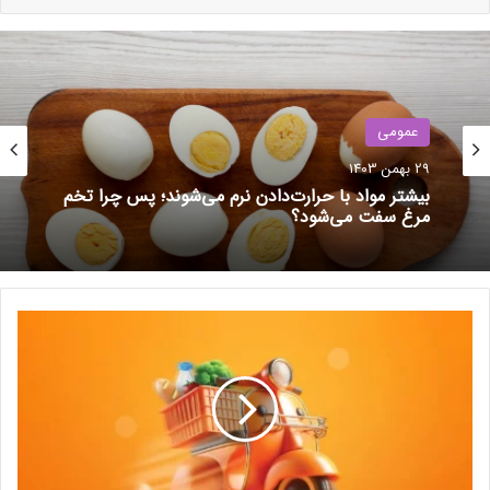
عمومی
29 بهمن 1403
بیشتر مواد با حرارت‌دادن نرم می‌شوند؛ پس چرا تخم
مرغ سفت می‌شود؟
نوشته های مشابه
ب
ز
(بدون عنوان)
ر
11 خرداد 1403
گ
ت
ر
شیائومی ۱۵ اولترا در بازارهای
ی
جهانی عرضه می‌شود
ن