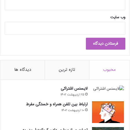
وب‌ سایت
محبوب
تازه ترین
دیدگاه ها
لایسنس اشتراکی
25 اردیبهشت 1402
ارتباط بین تلفن همراه و خستگی مفرط
10 اردیبهشت 1402
تصاویری از سواری دادن کروکودیل پدر به