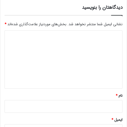
ر
ک
ش
دیدگاهتان را بنویسید
ل
م
ا
و
ت
ف
نشانی ایمیل شما منتشر نخواهد شد.
بخش‌های موردنیاز علامت‌گذاری شده‌اند
*
ن
ق
ا
د
د
پ
ر
ا
ی
ی
ی
د
ک
د
م
گ
ا
ا
ر
ا
ه
ی
ه
ه
س
*
ت
نام
*
ن
د
ایمیل
*