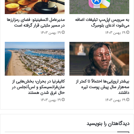
:
ف
ح
ا
ل
ه
به سرویس اپل‌مپ تبلیغات اضافه
مدیرعامل اکسفینیتو:‌ فضای رمزارزها
ق
م‌
می‌شود؛ ادعای بلومبرگ
در مسیر مثبتی قرار گرفته است
ه‌
ن
29 بهمن 1403
29 بهمن 1403
ه
ا
ا
م
ی
ه
د
ه
و
م
ر
ک
د
ا
و
ر
بیشتر اروپایی‌ها احتمالاً تا کمتر از
کالیفرنیا در بحران؛ بخش‌هایی از
ر
ی
سه‌هزار سال پیش پوست تیره
سان‌فرانسیسکو و لس‌آنجلس در
ب
ا
داشتند
حال غرق شدن هستند
ی
م
29 بهمن 1403
29 بهمن 1403
ن
ض
ب
ا
ه‌‌
ک
آ
دیدگاهتان را بنویسید
ر
س
د