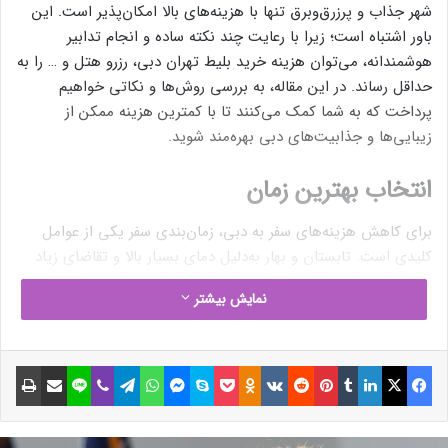
شهر جذاب و پرزرق‌وبرق تنها با هزینه‌های بالا امکان‌پذیر است. این
باور اشتباه است؛ زیرا با رعایت چند نکته ساده و انجام تدابیر
هوشمندانه، می‌توان هزینه‌ خرید بلیط تهران دبی، رزرو هتل و … را به
حداقل رساند. در این مقاله، به بررسی روش‌ها و نکاتی خواهیم
پرداخت که به شما کمک می‌کنند تا با کمترین هزینه ممکن از
زیبایی‌ها و جذابیت‌های دبی بهره‌مند شوید.
انتخاب بهترین زمان
برای کاهش هزینه‌های سفر به دبی، زمان‌بندی سفر یکی از عوامل
کلیدی است. تابستان و بهار به‌دلیل دمای بسیار بالا و تقاضای زیاد
برای سفر به این مقصد، اغلب زمان‌های گران‌تری برای رزرو بلیط
نمایش بیشتر
تهران دبی و هتل هستند؛ اما اگر سفر خود را به فصل‌های پاییز و
زمستان موکول کنید، می‌توانید از دمای معتدل و افزایش تعداد
تخفیف‌های فصلی بهره‌مند شوید.
فیسبوک
ایکس
لینکداین
تامبلر
پینتریست
Reddit
VKontakte
Odnoklassniki
پاکت
اسکایپ
مسنجر
واتس آپ
تلگرام
وایبر
لاین
اشتراک گذاری با ایمیل
چاپ
این دوره‌ها علاوه‌بر کاهش قیمت‌ها، فرصت‌هایی برای استفاده از
تخفیف‌های گردشگری به شما می‌دهند که منجر به کاهش هزینه‌های