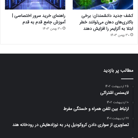
کشف جدید دانشمندان: برخی
راهنمای خرید سرور اختصاصی |
باکتری‌های دهان می‌توانند خطر
آموزش جامع قدم به قدم
ابتلا به آلزایمر را افزایش دهند
30 بهمن 1403
30 بهمن 1403
مطالب پر بازدید
25 اردیبهشت 1402
لایسنس اشتراکی
10 اردیبهشت 1402
ارتباط بین تلفن همراه و خستگی مفرط
27 اردیبهشت 1401
تصاویری از سواری دادن کروکودیل پدر به نوزادهایش در رودخانه هند