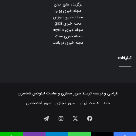
برگزیده های ایران
مجله خبری یولن
مجله خبری نیوزلن
مجله خبری gsxr
مجله خبری mydtc
مجله خبری سیلاد
مجله خبری دریافت
تبلیغات
طراحی و توسعه توسط
سرور مجازی
و
هاست لینوکس
فاماسرور
خانه
هاست ایران
سرور مجازی
سرور اختصاصی
فیسبوک
ایکس
اینستاگرام
تلگرام