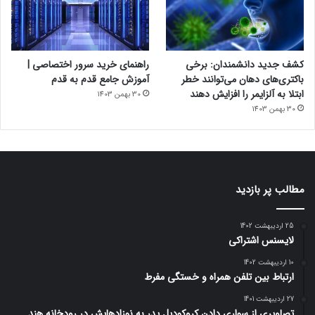
کشف جدید دانشمندان: برخی
راهنمای خرید سرور اختصاصی |
باکتری‌های دهان می‌توانند خطر
آموزش جامع قدم به قدم
ابتلا به آلزایمر را افزایش دهند
30 بهمن 1403
30 بهمن 1403
مطالب پر بازدید
25 اردیبهشت 1402
لایسنس اشتراکی
10 اردیبهشت 1402
ارتباط بین تلفن همراه و خستگی مفرط
27 اردیبهشت 1401
تصاویری از سواری دادن کروکودیل پدر به نوزادهایش در رودخانه هند