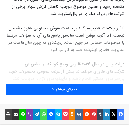
متحده رسید و همین موضوع موجب کاهش ارزش سهام برخی از
شرکت‌های بزرگ فناوری در وال‌استریت شد.
تاثیر چت‌بات «دیپ‌سیک» بر صنعت هوش مصنوعی هنوز مشخص
نیست، اما آنچه روشن است سانسور پاسخ‌های آن به سؤالات مرتبط
با موضوعات حساس در چین است. رویکردی که چین سال‌هاست در
مدیریت فضای اینترنت خود به کار می‌گیرد.
دولت چین در سال ۲۰۲۳ قانونی وضع کرد که بر اساس آن،
شرکت‌های فناوری موظف‌اند پیش از عرضه عمومی محصولات خود،
بررسی‌های امنیتی انجام دهند و تأییدیه‌های لازم را دریافت کنند.
نمایش بیشتر
خبرگزاری آسوشیتدپرس چند پرسش را از چت‌بات «دیپ‌سیک» و
«چت جی‌پی‌تی» پرسید تا پاسخ‌های آن‌ها را مقایسه کند.
فیسبوک
ایکس
لینکداین
تامبلر
پینتریست
Reddit
VKontakte
Odnoklassniki
پاکت
اسکایپ
مسنجر
واتس آپ
تلگرام
وایبر
لاین
اشتراک گذاری با ایمیل
چاپ
نوشته های مشابه