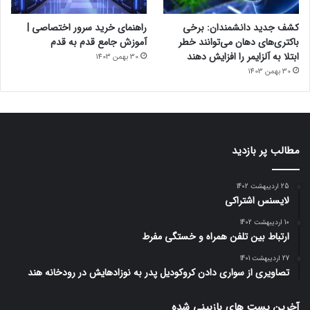
کشف جدید دانشمندان: برخی
راهنمای خرید سرور اختصاصی |
باکتری‌های دهان می‌توانند خطر
آموزش جامع قدم به قدم
ابتلا به آلزایمر را افزایش دهند
30 بهمن 1403
30 بهمن 1403
مطالب پر بازدید
25 اردیبهشت 1402
لایسنس اشتراکی
10 اردیبهشت 1402
ارتباط بین تلفن همراه و خستگی مفرط
27 اردیبهشت 1401
تصاویری از سواری دادن کروکودیل پدر به نوزادهایش در رودخانه هند
آخرین پست های بازبینی شده