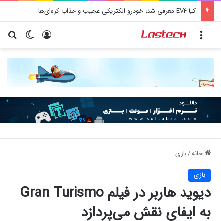
کشف جدید دانشمندان: برخی باکتری‌های دهان می‌توانند خطر ابتلا به آلزایمر را افزایش دهند
منو
ورود
تغییر پو
جس
خانه
/
بازی
بازی
دیوید هاربر در فیلم Gran Turismo
به ایفای نقش می‌پردازد