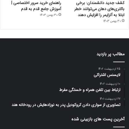
کشف جدید دانشمندان: برخی
راهنمای خرید سرور اختصاصی |
باکتری‌های دهان می‌توانند خطر
آموزش جامع قدم به قدم
ابتلا به آلزایمر را افزایش دهند
30 بهمن 1403
30 بهمن 1403
مطالب پر بازدید
25 اردیبهشت 1402
لایسنس اشتراکی
10 اردیبهشت 1402
ارتباط بین تلفن همراه و خستگی مفرط
27 اردیبهشت 1401
تصاویری از سواری دادن کروکودیل پدر به نوزادهایش در رودخانه هند
آخرین پست های بازبینی شده