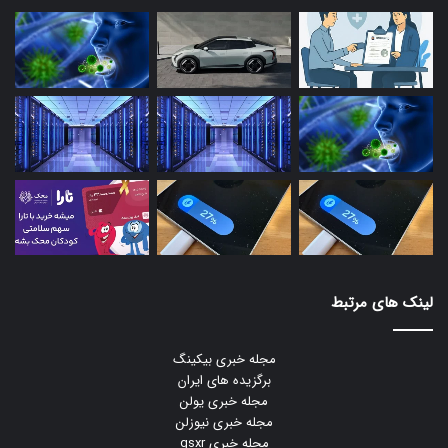
لینک های مرتبط
مجله خبری بیکینگ
برگزیده های ایران
مجله خبری یولن
مجله خبری نیوزلن
مجله خبری gsxr