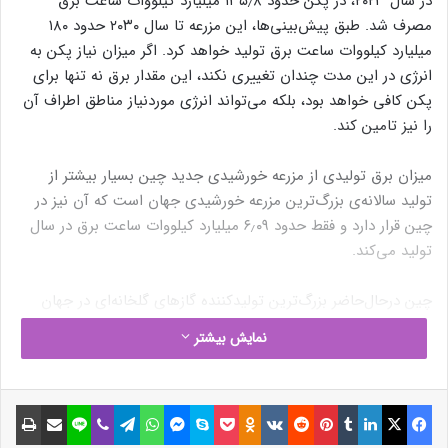
در سال ۲۰۲۳، در پکن حدود ۱۳۵٫۸ میلیارد کیلووات ساعت برق
مصرف شد. طبق پیش‌بینی‌ها، این مزرعه تا سال ۲۰۳۰ حدود ۱۸۰
میلیارد کیلووات ساعت برق تولید خواهد کرد. اگر میزان نیاز پکن به
انرژی در این مدت چندان تغییری نکند، این مقدار برق نه تنها برای
پکن کافی خواهد بود، بلکه می‌تواند انرژی موردنیاز مناطق اطراف آن
را نیز تامین کند.
میزان برق تولیدی از مزرعه خورشیدی جدید چین بسیار بیشتر از
تولید سالانه‌ی بزرگ‌ترین مزرعه خورشیدی جهان است که آن نیز در
چین قرار دارد و فقط حدود ۶٫۰۹ میلیارد کیلووات ساعت برق در سال
تولید می‌کند.
چین درحال‌حاضر بزرگ‌ترین تولیدکننده گازهای گلخانه‌ای در جهان
است و در سال ۲۰۲۱ چیزی در حدود ۱۰٫۸ میلیارد تن کربن‌دی‌اکسید
نمایش بیشتر
منتشر کرد.
بیشتر بخوانید
فیسبوک
ایکس
لینکداین
تامبلر
پینتریست
Reddit
VKontakte
Odnoklassniki
پاکت
اسکایپ
مسنجر
واتس آپ
تلگرام
وایبر
لاین
اشتراک گذاری با ایمیل
چاپ