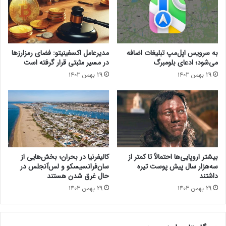
ک
ک
ن
و
ا
ت
ر
ع
ت
ط
به سرویس اپل‌مپ تبلیغات اضافه
مدیرعامل اکسفینیتو:‌ فضای رمزارزها
ح
ی
می‌شود؛ ادعای بلومبرگ
در مسیر مثبتی قرار گرفته است
ل
ل
29 بهمن 1403
29 بهمن 1403
ی
ش
ل
د
ا
س
ت
خ
و
ا
بیشتر اروپایی‌ها احتمالاً تا کمتر از
کالیفرنیا در بحران؛ بخش‌هایی از
ن
سه‌هزار سال پیش پوست تیره
سان‌فرانسیسکو و لس‌آنجلس در
و
داشتند
حال غرق شدن هستند
ع
29 بهمن 1403
29 بهمن 1403
ض
ل
ه