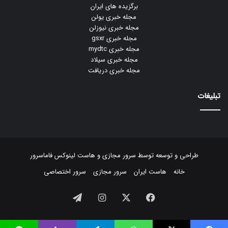
برگزیده های ایران
مجله خبری یولن
مجله خبری نیوزلن
مجله خبری gsxr
مجله خبری mydtc
مجله خبری سیلاد
مجله خبری دریافت
تبلیغات
طراحی و توسعه توسط
سرور مجازی
و
هاست لینوکس
فاماسرور
خانه
هاست ایران
سرور مجازی
سرور اختصاصی
فیسبوک
ایکس
اینستاگرام
تلگرام