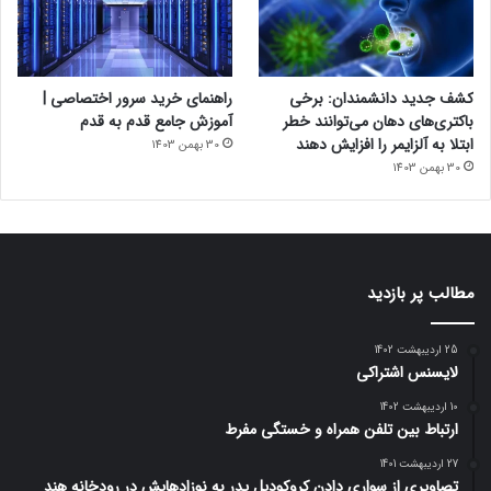
کشف جدید دانشمندان: برخی
راهنمای خرید سرور اختصاصی |
باکتری‌های دهان می‌توانند خطر
آموزش جامع قدم به قدم
ابتلا به آلزایمر را افزایش دهند
30 بهمن 1403
30 بهمن 1403
مطالب پر بازدید
25 اردیبهشت 1402
لایسنس اشتراکی
10 اردیبهشت 1402
ارتباط بین تلفن همراه و خستگی مفرط
27 اردیبهشت 1401
تصاویری از سواری دادن کروکودیل پدر به نوزادهایش در رودخانه هند