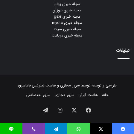
مجله خبری یولن
مجله خبری نیوزلن
مجله خبری gsxr
مجله خبری mydtc
مجله خبری سیلاد
مجله خبری دریافت
تبلیغات
طراحی و توسعه توسط
سرور مجازی
و
هاست لینوکس
فاماسرور
خانه
هاست ایران
سرور مجازی
سرور اختصاصی
فیسبوک
ایکس
اینستاگرام
تلگرام