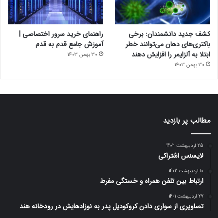
کشف جدید دانشمندان: برخی
راهنمای خرید سرور اختصاصی |
باکتری‌های دهان می‌توانند خطر
آموزش جامع قدم به قدم
ابتلا به آلزایمر را افزایش دهند
30 بهمن 1403
30 بهمن 1403
مطالب پر بازدید
25 اردیبهشت 1402
لایسنس اشتراکی
10 اردیبهشت 1402
ارتباط بین تلفن همراه و خستگی مفرط
27 اردیبهشت 1401
تصاویری از سواری دادن کروکودیل پدر به نوزادهایش در رودخانه هند