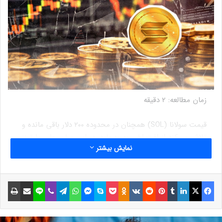
زمان مطالعه:
2
دقیقه
قیمت سولانا (SOL) همچنان در محدوده ۲۰۰ دلار باقی مانده و
تلاش می‌کند از افت اخیر بهبود یابد. در این میان، علی مارتینز،
نمایش بیشتر
تحلیلگر معروف، در تحلیل اخیر خود به یک الگوی کانال موازی
اشاره کرده که می‌تواند مسیر بعدی قیمت SOL را تعیین کند.
فیسبوک
ایکس
لینکداین
تامبلر
پینتریست
Reddit
VKontakte
Odnoklassniki
پاکت
اسکایپ
مسنجر
واتس آپ
تلگرام
وایبر
لاین
اشتراک گذاری با ایمیل
چاپ
بر اساس تحلیل مارتینز، اگر روند صعودی تقویت شود، سولانا
می‌تواند به سطح مقاومتی ۳۵۰ دلار برسد. اما اگر قیمت از
پایین این کانال خارج و نزولی شود، ممکن است شاهد یک