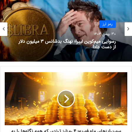
اصلاح شدید تا سطح حمایتی ۱۵۰ دلار باشیم.
رمز ارز
30 بهمن 1403
رسوایی میم‌کوین لیبرا؛ نهنگ بدشانس ۳ میلیون دلار
از دست داد!
س
نوشته های مشابه
و
ر
۶۰۰ هزار دلار USDC با یک
پ
ر
اشتباه از بین رفت!
ا
9 شهریور 1401
ی
ز
فصل جدید آلت‌کوین‌ها؛ بهترین
ه
رمزارزها برای سرمایه‌گذاری
سورپرایزهای ماه فوریه؛ ۴ رمزارز ترندی که همه نگاه‌ها را به
ا