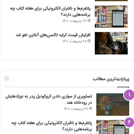
پلتفرم‌ها و ناشران الکترونیکی برای هفته کتاب چه
برنامه‌هایی دارند؟
27 اردیبهشت 1401
افزایش قیمت کرایه تاکسی‌های آنلاین لغو شد
28 اردیبهشت 1401
پربازدیدترین مطالب
تصاویری از سواری دادن کروکودیل پدر به نوزادهایش
برای پر‌کردن شکاف‌های باقی‌مانده در سیستم‌عامل HarmonyOS
در رودخانه هند
27 اردیبهشت 1401
Next در طول دوره‌ی گذار از اندروید، هواوی جایگزین‌های سازگار با
اندروید را برای برخی از اپلیکیشن‌هایی ارائه می‌دهد که هنوز در
پلتفرم‌ها و ناشران الکترونیکی برای هفته کتاب چه
دسترس نیستند. هواوی پوشه‌ای مسافرتی به نام EasyAbroad برای
برنامه‌هایی دارند؟
اپلیکیشن‌هایی مانند گوگل مپ و X و Zoom در اختیار کاربران قرار