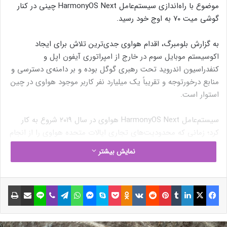
موضوع با راه‌اندازی سیستم‌عامل HarmonyOS Next چینی در کنار
گوشی میت ۷۰ به اوج خود رسید.
به گزارش بلومبرگ، اقدام هواوی جدی‌ترین تلاش برای ایجاد
اکوسیستم موبایل سوم در خارج از امپراتوری آیفون اپل و
کنفدراسیون اندروید تحت رهبری گوگل بوده و بر دامنه‌ی دسترسی و
منابع درخورتوجه و تقریباً یک میلیارد نفر کاربر موجود هواوی در چین
استوار است.
سیستم‌عامل HarmonyOS Next هواوی در سال ۲۰۱۹ شروع به کار
کرد؛ زمانی که محدودیت‌های تجاری ایالات متحده هواوی را از انجام
تجارت منظم با شرکت‌هایی مانند گوگل منع کرد. پس‌از سال‌ها تکیه
نمایش بیشتر
بر زیرساخت اندروید متن‌باز و در نتیجه حفظ سازگاری با برنامه‌های
اندروید، هواوی اکنون به‌طور مستقل عمل می‌کند و امیدوار است که
ارائه‌دهندگان خدمات و نرم‌افزار بزرگ را با خود همراه کند.
فیسبوک
ایکس
لینکداین
تامبلر
پینتریست
Reddit
VKontakte
Odnoklassniki
پاکت
اسکایپ
مسنجر
واتس آپ
تلگرام
وایبر
لاین
اشتراک گذاری با ایمیل
چاپ
نحوه‌ی عملکرد سیستم‌عامل HarmonyOS Next هواوی مسئله‌ای
حیاتی برای هواوی خواهد بود؛ چرا‌که دونالد ترامپ که آغازگر اعمال