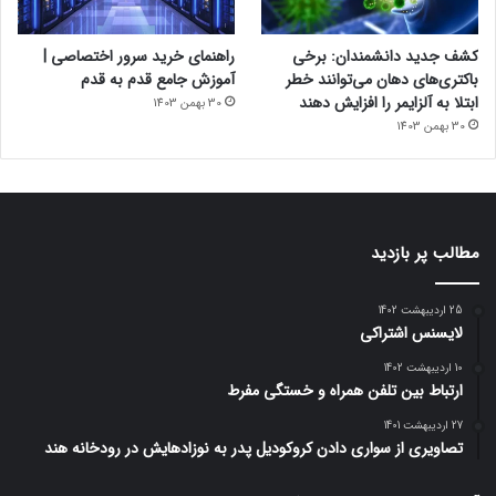
اپلیکیشن‌های HarmonyOS Next را بیش از ۱۵ هزار اپلیکیشن اعلام
کرد.
کشف جدید دانشمندان: برخی
راهنمای خرید سرور اختصاصی |
باکتری‌های دهان می‌توانند خطر
آموزش جامع قدم به قدم
ابتلا به آلزایمر را افزایش دهند
30 بهمن 1403
30 بهمن 1403
مطالب پر بازدید
25 اردیبهشت 1402
لایسنس اشتراکی
10 اردیبهشت 1402
ارتباط بین تلفن همراه و خستگی مفرط
27 اردیبهشت 1401
تصاویری از سواری دادن کروکودیل پدر به نوزادهایش در رودخانه هند
مقاله‌های مرتبط
جذب اپلیکیشن‌های شخص ثالث بزرگ‌ترین مشکل باقی‌مانده‌ی