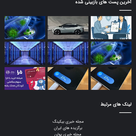
آخرین پست های بازبینی شده
هواوی است. این شرکت هر کاری که می‌توانسته، برای بهینه‌سازی
محصولات خود انجام داده است و حالا به افراد دیگری نیاز دارد که به
آن بپیوندند.
حتما بخوانید :
پردازنده‌های گیمینگ سری AMD 9000X3D
به‌زودی عرضه خواهند شد
لینک های مرتبط
مجله خبری بیکینگ
برگزیده های ایران
مجله خبری یولن