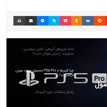
شبکه پلی‌استیشن (PSN) دچار اختلالات
گسترده‌ای شد
پینتریست
Reddit
VKontakte
Odnoklassniki
پاکت
اسکایپ
مسنجر
اشتراک گذاری با ایمیل
چاپ
بازی‌های ویدیویی تا سه ساعت در روز تاثیر
منفی ندارد
کدام بازی‌های گروهی آنلاین بیشترین
محبوبیت را میان جوانان دارند؟
چرا گیمرها از PS5 Pro محصول جدید سونی
ناراضی‌اند؟
PS5 Pro محصول
راه‌حل مشکلات حوزه گیمینگ