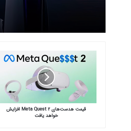
ق
ی
م
ت
ه
د
س
ت‌
ه
قیمت هدست‌های Meta Quest 2 افزایش
ا
ی
خواهد یافت
M
e