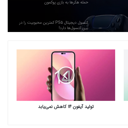
حمله هکرها به بازی پوکمون
کنسول دیجیتال PS5 کمترین محبوبیت را در
بین کنسول‌ها دارد!
اینفوگرافیک: در سال ۲۰۲۵ منتظر این
ت
بازی‌های ویدئویی جذاب باشید
و
ل
ی
رفع فیلتر گوگل پلی به حل مشکلات سازندگان
د
بازی‌ها کمک خواهد کرد؟
آ
ی
ف
جذب سرمایه ۱۰ میلیون دلاری توسط شرکت
و
بازی‌سازی ترکیه‌ای از سوئد
تولید آیفون 14 کاهش نمی‌یابد
ن
1
4
ک
شبکه پلی‌استیشن (PSN) دچار اختلالات