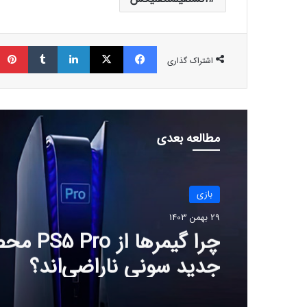
فیسبوک
ایکس
لینکداین
تامبلر
اشتراک گذاری
مطالعه بعدی
بازی
29 بهمن 1403
چرا گیمرها از 
جدید سونی ناراضی‌اند؟