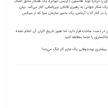
 را درباره لوید هانسون (کریس ایوانز)، یک همکار سابق آشکار
ک شکار جهانی به رهبری قاتلان بین‌المللی آغاز می‌کند. بیلی
 در کنار آنا د آرماس، یک مامور سازمان سیا که از سیکس
کنسول دیجیتال PS5 کمترین محبوبیت را در
 در دست ساخت قرار دارد، اما هنوز تاریخ اکران آن اعلام نشده
بین کنسول‌ها دارد!
اینفوگرافیک: در سال ۲۰۲۵ منتظر این
وقتی یک جای کار لنگ می‌زند!
بازی‌های ویدئویی جذاب باشید
رفع فیلتر گوگل پلی به حل مشکلات سازندگان
بازی‌ها کمک خواهد کرد؟
جذب سرمایه ۱۰ میلیون دلاری توسط شرکت
بازی‌سازی ترکیه‌ای از سوئد