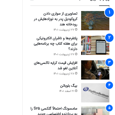
تصاویری از سواری دادن
کروکودیل پدر به نوزادهایش در
رودخانه هند
27 اردیبهشت 1401
پلتفرم‌ها و ناشران الکترونیکی
برای هفته کتاب چه برنامه‌هایی
دارند؟
27 اردیبهشت 1401
افزایش قیمت کرایه تاکسی‌های
آنلاین لغو شد
28 اردیبهشت 1401
بیگ بلوباتن
21 اسفند 1401
سامسونگ احتمالاً گلکسی S25 را
به پردازنده اختصاصی جدید