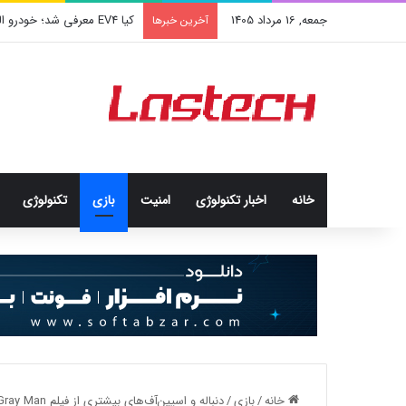
جمعه, 16 مرداد 1405
کشف جدید دانشمندان: برخی با
آخرین خبرها
خانه
اخبار تکنولوژی
امنيت
بازی
تکنولوژی
خانه
/
بازی
/
دنباله و اسپین‌‌آف‌های بیشتری از فیلم The Gray Man ساخته خواهد شد