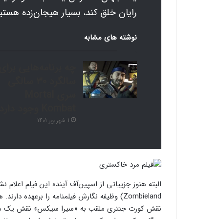
رایان خلق کند، بسیار هیجان‌زده هستی
نوشته های مشابه
چه برنامه‌هایی برای
سالگرد ۳۰ سالگی
سری Mortal
Kombat وجود دارد؟
1 شهریور 1401
البته هنوز جزییاتی از اسپین‌آف آینده این فیلم اعلام 
Zombieland) وظیفه نگارش فیلمنامه را برعهده د
نقش کورت جنتری ملقب به «سیرا سیکس» نقش یک مزدور 