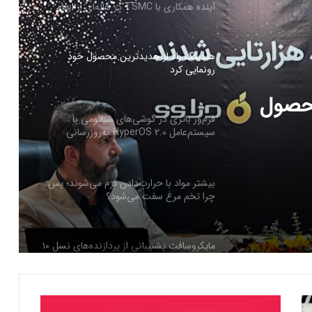
آینده همکاری با TSMC در هاله‌ای از ابهام
هلدینگ راد از جدیدترین محصول خود
رونمایی کرد
محصول
فرم‌ور باتری در گوشی‌های شیائومی با
سیستم‌عامل HyperOS 2.0 به‌روزرسانی
مخفی دریافت کرد
بیشتر مواد با حرارت‌دادن نرم می‌شوند؛ پس
چرا تخم مرغ سفت می‌شود؟
مایکروسافت پشتیبانی از پردازنده‌های نسل ۱۰
اینتل را در ویندوز Windows 11 24H2 کنار
گذاشت؛ پایانی بر عصر کامت‌لیک
گ
نسل جدید مانیتور استودیو دیسپلی اپل سال