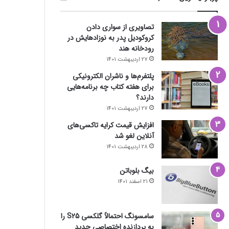
تصاویری از سواری دادن
کروکودیل پدر به نوزادهایش در
رودخانه هند
27 اردیبهشت 1401
پلتفرم‌ها و ناشران الکترونیکی
برای هفته کتاب چه برنامه‌هایی
دارند؟
27 اردیبهشت 1401
افزایش قیمت کرایه تاکسی‌های
آنلاین لغو شد
28 اردیبهشت 1401
بیگ بلوباتن
21 اسفند 1401
سامسونگ احتمالاً گلکسی S25 را
به پردازنده اختصاصی جدید