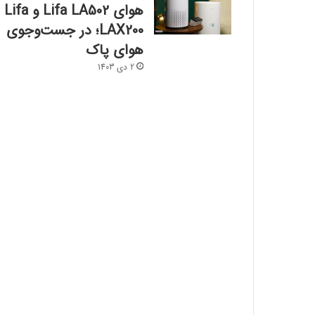
هوای Lifa LA502 و Lifa
LAX200؛ در جست‌وجوی
هوای پاک
2 دی 1403