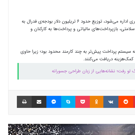
نسل جدید مانیتور استودیو دیسپلی اپل سال
۲۰۲۶ از راه می‌رسد؛ گزارش بلومبرگ
سیستمی که از سوی بخش خدمات مالی وزارت خزانه‌داری اداره می‌شود، توزیع حدود ۶ تریلیون دلار بودجه‌ی فدرال به
لامتی، بازپرداخت‌های مالیاتی و پرداخت‌ها به کارکنان و
همراه اول | مودم‌های رومیزی 5G انتخاب اول
گیمرها، محتواسازان و کسب‌وکارها
ه سیستم پرداخت پیش‌تر به چند کارمند محدود بود؛ زیرا حاوی
کالابرگ الکترونیک ۱۰ اسفند به ۷ دهک
کمک‌هزینه دریافت می‌کنند.
کم‌درآمد ارائه می‌شود
لو رفت؛ نشانه‌هایی از زبان طراحی جسورانه
چگونه باکس جست و جو در اکسل بسازیم؟
پینتریست
Reddit
VKontakte
Odnoklassniki
پاکت
اسکایپ
مسنجر
اشتراک گذاری با ایمیل
چاپ
بزرگ‌ترین دریاچه آب گرم زیرزمینی جهان در
آلبانی کشف شد
ترامپ: کارخانه‌های اینتل باید آمریکایی بمانند؛