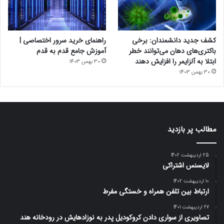
کشف جدید دانشمندان: برخی
راهنمای خرید سرور اختصاصی |
باکتری‌های دهان می‌توانند خطر
آموزش جامع قدم به قدم
ابتلا به آلزایمر را افزایش دهند
30 بهمن 1403
30 بهمن 1403
مطالب پر بازدید
25 اردیبهشت 1402
لایسنس اشتراکی
10 اردیبهشت 1402
ارتباط بین تلفن همراه و خستگی مفرط
27 اردیبهشت 1401
تصاویری از سواری دادن کروکودیل پدر به نوزادهایش در رودخانه هند