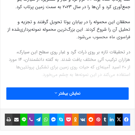
جمع‌آوری کرد و آن‌ها را در سال ۲۰۲۳ به سمت زمین پرتاب کرد.
محققان این محموله را در بیابان یوتا تحویل گرفتند و تجزیه و
تحلیل آن را شروع کردند. این بزرگ‌ترین محموله نمونه‌برداری‌شده از
فراسوی ماه محسوب می‌شود.
در تحقیقات تازه بر روی ذرات گرد و غبار روی سطح این سیارک،
هزاران ترکیب آلی مختلف یافت شدند. به گفته دانشمندان، ۱۴ مورد
از ۲۰ اسید آمینه‌ای که حیات روی زمین برای تشکیل پروتئین‌ها
استفاده می‌کند در این نمونه‌ها به چشم می‌خورد.
همچنین چهار باز نوکلئوتیدی (اجزای اصلی دی‌ان‌ای و آر‌ان‌ای) نیز در
نمایش بیشتر
این نمونه‌ها شناسایی شده‌اند.
نوشته های مشابه
فیسبوک
ایکس
لینکداین
تامبلر
پینتریست
Reddit
VKontakte
Odnoklassniki
پاکت
اسکایپ
مسنجر
واتس آپ
تلگرام
وایبر
لاین
اشتراک گذاری با ایمیل
چاپ
افرادی که از فضا برای کمک به زمین