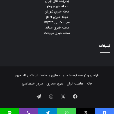
برگزیده های ایران
مجله خبری یولن
مجله خبری نیوزلن
مجله خبری gsxr
مجله خبری mydtc
مجله خبری سیلاد
مجله خبری دریافت
تبلیغات
طراحی و توسعه توسط
سرور مجازی
و
هاست لینوکس
فاماسرور
خانه
هاست ایران
سرور مجازی
سرور اختصاصی
فیسبوک
ایکس
اینستاگرام
تلگرام