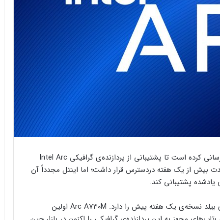
اینتل در سکوت خبری درایورهای گرافیکی خود را به‌روزرسانی کرده است تا پشتیبانی از پردازنده‌ی گرافیکی Intel Arc
کن شود. درایور نسخه‌ی ۳۰٫۰٫۱۰۱٫۱۷۳۵ به مدت بیش از یک هفته دردسترس قرار داشت؛ اما اینتل مجدداً آن
ی یادشده پشتیبانی کند.
به‌نوشته‌ی ویدئوکاردز، درایور جدید اینتل همان شماره‌ی بیلد نسخه‌ی یک هفته پیش را دارد. Arc A730M اولین
ت. لپ‌تاپ‌های مجهز به این پردازنده‌ی گرافیکی را اکنون در بازار چین