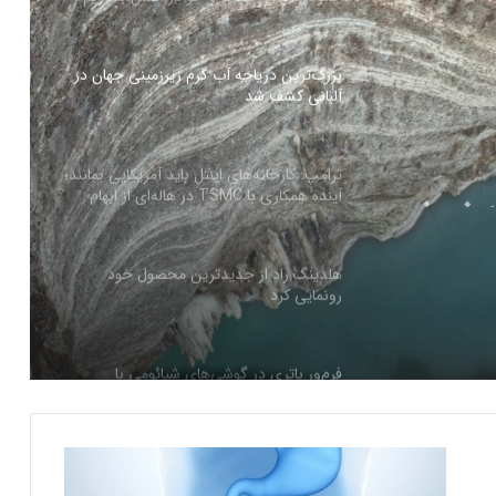
بزرگ‌ترین دریاچه آب گرم زیرزمینی جهان در
آلبانی کشف شد
رزمینی
ترامپ: کارخانه‌های اینتل باید آمریکایی بمانند؛
آینده همکاری با TSMC در هاله‌ای از ابهام
هلدینگ راد از جدیدترین محصول خود
رونمایی کرد
فرم‌ور باتری در گوشی‌های شیائومی با
سیستم‌عامل HyperOS 2.0 به‌روزرسانی
مخفی دریافت کرد
ر
بیشتر مواد با حرارت‌دادن نرم می‌شوند؛ پس
و
چرا تخم مرغ سفت می‌شود؟