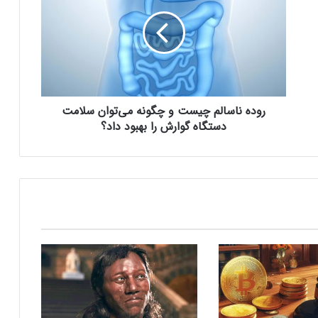
د
ه
ن
مایکروسافت پشتیبانی از پردازنده‌های نسل ۱۰
ا
اینتل را در ویندوز Windows 11 24H2 کنار
س
گذاشت؛ پایانی بر عصر کامت‌لیک
ا
ل
روده ناسالم چیست و چگونه می‌توان سلامت
نسل جدید مانیتور استودیو دیسپلی اپل سال
م
۲۰۲۶ از راه می‌رسد؛ گزارش بلومبرگ
چ
دستگاه گوارش را بهبود داد؟
ی
س
ت
همراه اول | مودم‌های رومیزی 5G انتخاب اول
و
گیمرها، محتواسازان و کسب‌وکارها
چ
گ
و
کالابرگ الکترونیک ۱۰ اسفند به ۷ دهک
ن
کم‌درآمد ارائه می‌شود
ه
م
ی‌
چگونه باکس جست و جو در اکسل بسازیم؟
ت