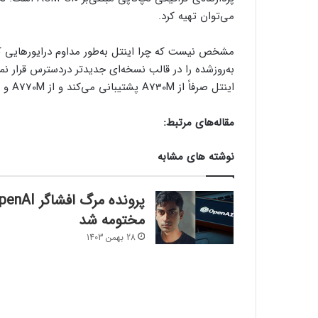
می‌توان تهیه کرد.
مشخص نیست که چرا اینتل به‌طور مداوم درایورهایی که 
به‌روزشده را در قالب نسخه‌ای جدیدتر دردسترس قرار نمی
اینتل صرفاً از A730M پشتیبانی می‌کند و از A770M و A550M پشتیبانی نمی‌کند.
مقاله‌های مرتبط:
نوشته های مشابه
پرونده مرگ افشاگر I
مختومه شد
28 بهمن 1403