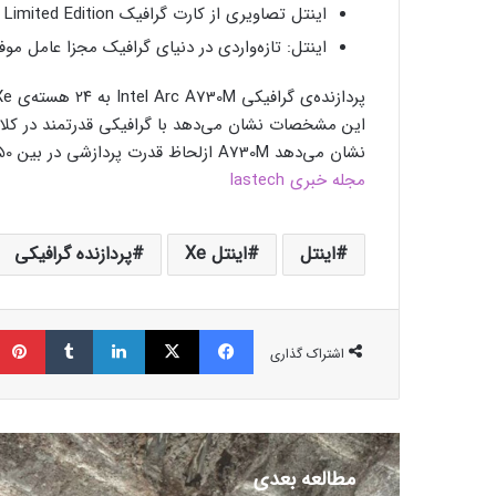
اینتل تصاویری از کارت گرافیک Arc Limited Edition را منتشر کرد
اینتل: تازه‌واردی در دنیای گرافیک مجزا عامل مو
پردازنده‌ی گرافیکی
این مشخصات نشان می‌دهد با گرافیکی قدرتمند در کل
نشان می‌دهد A730M ازلحاظ قدرت پردازشی در بین GeForce RTX 3050 و GeForce RTX 3060 قرار می‌گیرد.
مجله خبری lastech
اینتل
اینتل Xe
پردازنده گرافیکی
فیسبوک
ایکس
لینکداین
تامبلر
اشتراک گذاری
مطالعه بعدی