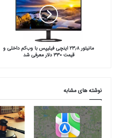
ن
ی
ت
و
ر
۲
۳
مانیتور ۲۳٫۸ اینچی فیلیپس با وب‌کم داخلی و
٫
۸
قیمت ۳۳۰ دلار معرفی شد
ا
ی
ن
چ
ی
نوشته های مشابه
ف
ی
ل
ی
پ
س
ب