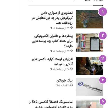
تصاویری از سواری دادن
کروکودیل پدر به نوزادهایش در
رودخانه هند
27 اردیبهشت 1401
پلتفرم‌ها و ناشران الکترونیکی
برای هفته کتاب چه برنامه‌هایی
دارند؟
27 اردیبهشت 1401
افزایش قیمت کرایه تاکسی‌های
آنلاین لغو شد
28 اردیبهشت 1401
بیگ بلوباتن
21 اسفند 1401
سامسونگ احتمالاً گلکسی S25 را
به پردازنده اختصاصی جدید