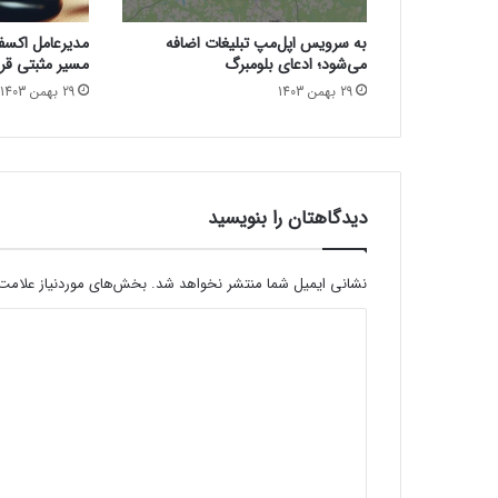
ا
و
به سرویس اپل‌مپ تبلیغات اضافه
مدیرعامل اکسفین
ب‌
می‌شود؛ ادعای بلومبرگ
مسیر مثبتی قرا
ک
29 بهمن 1403
29 بهمن 1403
م
د
ا
خ
ل
ی
دیدگاهتان را بنویسید
و
ق
ی
نشانی ایمیل شما منتشر نخواهد شد.
بخش‌های موردنیاز علامت‌
م
د
ت
۳
ی
۳
د
۰
د
گ
ل
ا
ا
ه
ر