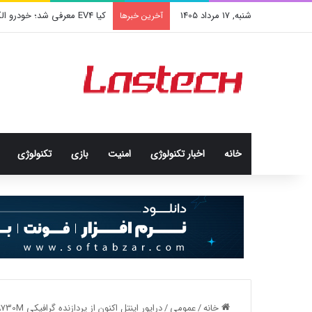
شنبه, 17 مرداد 1405
کیا EV4 معرفی شد؛ خودرو الکتریکی عجیب و جذاب کره‌ای‌ها
آخرین خبرها
خانه
اخبار تکنولوژی
امنيت
بازی
تکنولوژی
خانه
/
عمومی
/
درایور اینتل اکنون از پردازنده گرافیکی Arc A730M پشتیبانی می‌کند