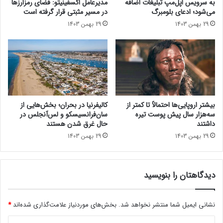
به سرویس اپل‌مپ تبلیغات اضافه
مدیرعامل اکسفینیتو:‌ فضای رمزارزها
میلیارد دلار برای بخش تراشه و ۱٫۳۵ میلیارد دلار برای بخش مجوز
آ
ر
می‌شود؛ ادعای بلومبرگ
در مسیر مثبتی قرار گرفته است
ی
ی
ثبت اختراع پیش‌بینی کرد.
29 بهمن 1403
29 بهمن 1403
ف
ن
و
گ
حتما بخوانید :
سامسونگ قدرت گیمینگ گلکسی S25 اولترا را
ن
و
به‌نمایش گذاشت
ر
ش
ؤ
ی
ی
ا
ت
ن
ش
د
بیشتر اروپایی‌ها احتمالاً تا کمتر از
کالیفرنیا در بحران؛ بخش‌هایی از
د
ر
سه‌هزار سال پیش پوست تیره
سان‌فرانسیسکو و لس‌آنجلس در
و
داشتند
حال غرق شدن هستند
ی
29 بهمن 1403
29 بهمن 1403
د
ی
د
دیدگاهتان را بنویسید
ن
ی
ا
نشانی ایمیل شما منتشر نخواهد شد.
بخش‌های موردنیاز علامت‌گذاری شده‌اند
*
ا
س
د