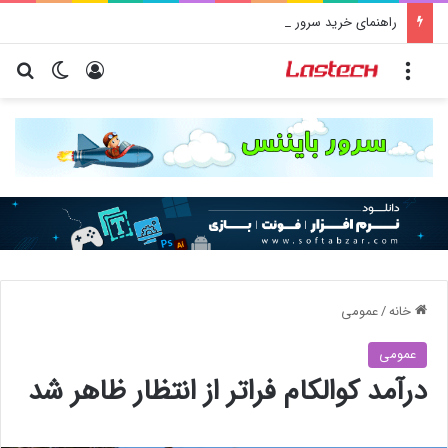
راهنمای خرید سرور اختصاصی | آموزش جامع قدم به قدم
منو
ورود
تغییر پو
جس
خانه
/
عمومی
عمومی
درآمد کوالکام فراتر از انتظار ظاهر شد