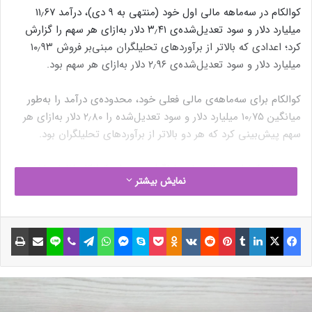
کوالکام در سه‌ماهه مالی اول خود (منتهی به ۹ دی)، درآمد ۱۱٫۶۷
میلیارد دلار و سود تعدیل‌شده‌ی ۳٫۴۱ دلار به‌ازای هر سهم را گزارش
کرد؛ اعدادی که بالاتر از برآوردهای تحلیلگران مبنی‌بر فروش ۱۰٫۹۳
میلیارد دلار و سود تعدیل‌شده‌ی ۲٫۹۶ دلار به‌ازای هر سهم بود.
کوالکام برای سه‌ماهه‌ی مالی فعلی خود، محدوده‌ی درآمد را به‌طور
میانگین ۱۰٫۷۵ میلیارد دلار و سود تعدیل‌شده‌ را ۲٫۸۰ دلار به‌ازای هر
سهم پیش‌بینی کرد که هر دو بالاتر از برآوردهای تحلیلگران بود.
در جریان کنفرانس مالی با تحلیلگران، مدیران کوالکام اظهار داشتند
نمایش بیشتر
که بخش سودآور صدور مجوز ثبت اختراعات این شرکت که به موجب
آن تولیدکنندگان محصولات مرتبط با فناوری 5G مبلغی اندک را بابت
استفاده از فناوری‌های کوالکام پرداخت می‌کنند، پس‌از انقضای قرارداد
فیسبوک
ایکس
لینکداین
تامبلر
پینتریست
Reddit
VKontakte
Odnoklassniki
پاکت
اسکایپ
مسنجر
واتس آپ
تلگرام
وایبر
لاین
اشتراک گذاری با ایمیل
چاپ
با هواوی، امسال با رشد فروش مواجه نخواهد شد.
نوشته های مشابه