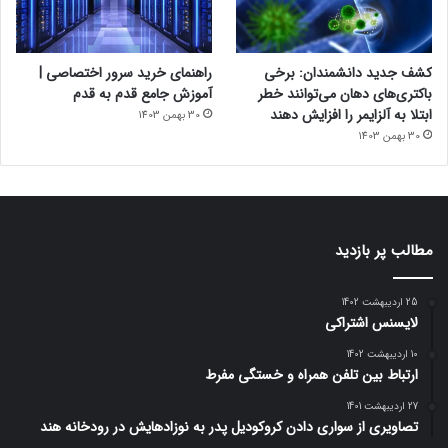
کشف جدید دانشمندان: برخی
راهنمای خرید سرور اختصاصی |
باکتری‌های دهان می‌توانند خطر
آموزش جامع قدم به قدم
ابتلا به آلزایمر را افزایش دهند
30 بهمن 1403
30 بهمن 1403
مطالب پر بازدید
25 اردیبهشت 1402
لایسنس اشتراکی
10 اردیبهشت 1402
ارتباط بین تلفن همراه و خستگی مفرط
27 اردیبهشت 1401
تصاویری از سواری دادن کروکودیل پدر به نوزادهایش در رودخانه هند