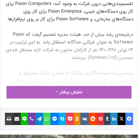
تقسیم‌بندی‌هایی درون شرکت به وجود آمد؛ Psion Computers برای
کار روی دستگاه‌های جیبی، Psion Enterprise برای کار روی
دستگاه‌های سازمانی، و Psion Software برای کار بر روی نرم‌افزارها.
درنتیجه‌ی رشد بیش از حد، هیئت مدیره تصمیم گرفت که Psion
Software به عنوان شرکتی جداگانه استقلال یابد. به این ترتیب در
۲۴ ژوئن ۱۹۹۸، ۱۳۰ نفر از کارکنان سایون به شرکت تازه مستقل شده‌ی
سیمبین (Symbian Ltd) پیوستند.
سیمبین یک سرمایه‌گذاری مشترک از سایون، نوکیا، موتورولا و
اریکسون بود که هر کدام حدود یک چهارم از کل سهام را در اختیار
داشتند. گلدمن ساکس ارزش شرکت را حدود ۱۵۰ میلیون دلار برآورد
نمایش بیشتر
کرد.
کالی مایرز
به عنوان مدیرعامل، پاتر به عنوان رئیس هیئت‌مدیره
و بقیه‌ی معاونان نیز از سایون منصوب شدند.
فیسبوک
ایکس
لینکداین
تامبلر
پینتریست
Reddit
VKontakte
Odnoklassniki
پاکت
اسکایپ
مسنجر
واتس آپ
تلگرام
وایبر
لاین
اشتراک گذاری با ایمیل
چاپ