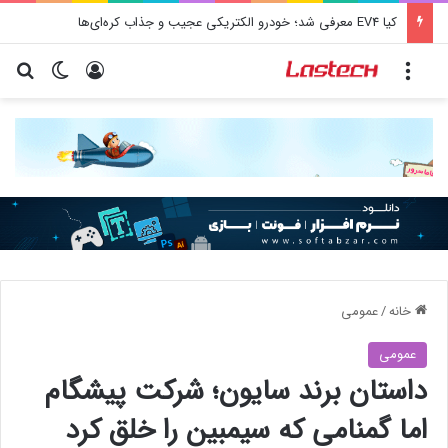
کشف جدید دانشمندان: برخی باکتری‌های دهان می‌توانند خطر ابتلا به آلزایمر را افزایش دهند
منو
ورود
تغییر پو
جس
خانه
/
عمومی
عمومی
داستان برند سایون؛ شرکت پیشگام
اما گمنامی که سیمبین را خلق کرد