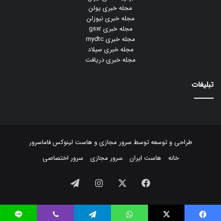
مجله خبری یولن
مجله خبری نیوزلن
مجله خبری gsxr
مجله خبری mydtc
مجله خبری سیلاد
مجله خبری دریافت
تبلیغات
طراحی و توسعه توسط
سرور مجازی
و
هاست لینوکس
فاماسرور
خانه
هاست ایران
سرور مجازی
سرور اختصاصی
فیسبوک
ایکس
اینستاگرام
تلگرام