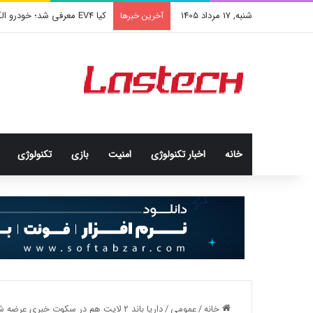
شنبه, 17 مرداد 1405
کیا EV4 معرفی شد؛ خودرو الکتریکی عجیب و جذاب کره‌ای‌ها
آخرین خبرها
خانه
اخبار تکنولوژی
امنيت
بازی
تکنولوژی
خانه
/
عمومی
/
داریا باند ۲ لایت هم در سکوت خبری عرضه شد؛ قیمت ۱۴ میلیون تومان