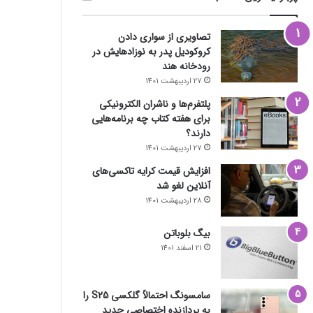
تصاویری از سواری دادن
کروکودیل پدر به نوزادهایش در
رودخانه هند
27 اردیبهشت 1401
پلتفرم‌ها و ناشران الکترونیکی
برای هفته کتاب چه برنامه‌هایی
دارند؟
27 اردیبهشت 1401
افزایش قیمت کرایه تاکسی‌های
آنلاین لغو شد
28 اردیبهشت 1401
بیگ بلوباتن
21 اسفند 1401
سامسونگ احتمالاً گلکسی S25 را
به پردازنده اختصاصی جدید