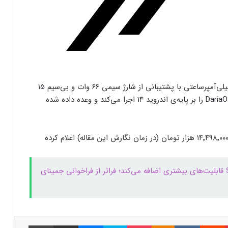
فرم‌ور باتری در گوشی‌های شیائومی با
سیستم‌عامل HyperOS 2.0 به‌روزرسانی
مخفی دریافت کرد
بیشتر مواد با حرارت‌دادن نرم می‌شوند؛ پس
چرا تخم مرغ سفت می‌شود؟
انرژی موردنیاز گوشی جدید داریا همراه را باتری ۵۰۰۰ میلی‌آمپرساعتی با پشتیبانی از شارژ سیمی ۶۶ وات و بی‌سیم ۱۵
وات تامین می‌کند. داریا باند ۲ لایت رابط کاربری DariaOS 5.0 را بر پایه‌ی اندروید ۱۴ اجرا می‌کند و وعده داده شده
مایکروسافت پشتیبانی از پردازنده‌های نسل ۱۰
اینتل را در ویندوز Windows 11 24H2 کنار
گذاشت؛ پایانی بر عصر کامت‌لیک
داریا همراه قیمت گوشی جدیدش را در وب‌سایت خود ۱۴٬۴۹۸٬۰۰۰ هزار تومان (در زمان نگارش این مقاله) اعلام کرده
نسل جدید مانیتور استودیو دیسپلی اپل سال
۲۰۲۶ از راه می‌رسد؛ گزارش بلومبرگ
سامسونگ به کلید کناری گلکسی S25 قابلیت‌های بیشتری اضافه می‌کند؛ فراتر از فراخوانی جمینای
همراه اول | مودم‌های رومیزی 5G انتخاب اول
گیمرها، محتواسازان و کسب‌وکارها
پینتریست
Reddit
VKontakte
Odnoklassniki
پاکت
اسکایپ
مسنجر
اشتراک گذاری با ایمیل
چاپ