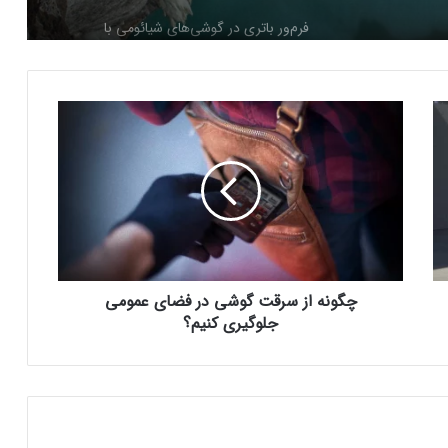
فرم‌ور باتری در گوشی‌های شیائومی با
سیستم‌عامل HyperOS 2.0 به‌روزرسانی
مخفی دریافت کرد
چ
بیشتر مواد با حرارت‌دادن نرم می‌شوند؛ پس
گ
چرا تخم مرغ سفت می‌شود؟
و
ن
ه
مایکروسافت پشتیبانی از پردازنده‌های نسل ۱۰
ا
اینتل را در ویندوز Windows 11 24H2 کنار
ز
گذاشت؛ پایانی بر عصر کامت‌لیک
س
ر
چگونه از سرقت گوشی در فضای عمومی
نسل جدید مانیتور استودیو دیسپلی اپل سال
ق
۲۰۲۶ از راه می‌رسد؛ گزارش بلومبرگ
ت
جلوگیری کنیم؟
گ
و
ش
همراه اول | مودم‌های رومیزی 5G انتخاب اول
ی
گیمرها، محتواسازان و کسب‌وکارها
د
ر