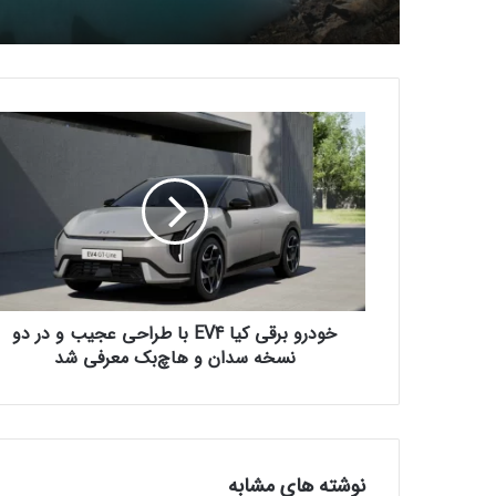
خ
و
د
ر
و
ب
ر
ق
ی
خودرو برقی کیا EV4 با طراحی عجیب و در دو
ک
ی
نسخه سدان و هاچ‌بک معرفی شد
ا
E
V
4
ب
نوشته های مشابه
ا