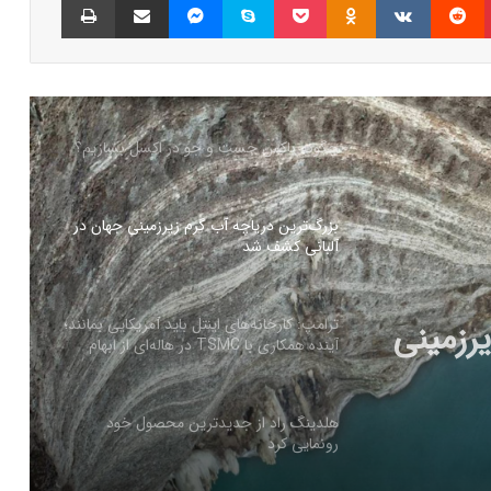
کالابرگ الکترونیک ۱۰ اسفند به ۷ دهک
کم‌درآمد ارائه می‌شود
چگونه باکس جست و جو در اکسل بسازیم؟
بزرگ‌ترین دریاچه آب گرم زیرزمینی جهان در
آلبانی کشف شد
رزمینی
ترامپ: کارخانه‌های اینتل باید آمریکایی بمانند؛
آینده همکاری با TSMC در هاله‌ای از ابهام
هلدینگ راد از جدیدترین محصول خود
رونمایی کرد