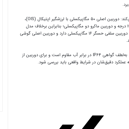
پنل پشتی داریا Bond II Lite از سه دوربین میزبانی می‌کند: دوربین اصلی ۵۰ مگاپیکسلی با لرزشگیر اپتیکال (OIS)،
دوربین فوق عریض هشت مگاپیکسلی با زاویه‌ی دید ۱۲۰ درجه و دوربین ماکرو دو مگاپیکسلی؛ بنابراین برخلاف مدل
عادی، در نسخه‌ی لایت از دوربین تله‌فوتو خبری نیست. دوربین سلفی حسگر ۱۶ مگاپیکسلی دارد و دوربین اصلی گوشی
داریا همراه می‌گوید گوشی باند ۲ لایت با وزن ۲۱۵ گرم، به‌لطف گواهی IP64 در برابر آب مقاوم است و برای دوربین از
 عملکرد دقیق‌شان در شرایط واقعی باید بررسی شود.