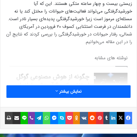
زیستی بیست و چهار ساعته متکی هستند. این که آیا
خورشیدگرفتگی می‌تواند فعالیت‌های حیوانات را مختل کند یا نه
مسئله‌ای مرموز است زیرا خورشیدگرفتگی‌ پدیده‌ای بسیار نادر است.
دانشمندان در فرصت استثنایی کسوف ۲۰ فروردین در آمریکای
شمالی، رفتار حیوانات در خورشیدگرفتگی را بررسی کردند که نتایج آن
را در این مقاله می‌خوانیم.
نوشته های مشابه
چگونه از هوش مصنوعی گوگل
استفاده کنیم؟ آموزش راه‌اندازی
نمایش بیشتر
جمینای
25 خرداد 1403
فیسبوک
ایکس
لینکداین
تامبلر
پینتریست
Reddit
VKontakte
Odnoklassniki
پاکت
اسکایپ
مسنجر
واتس آپ
تلگرام
وایبر
لاین
اشتراک گذاری با ایمیل
چاپ
دانشمندان می‌خواهند با الهام از
فتوسنتز باکتری‌ها، نور خورشید
را به پرتو لیزر تبدیل کنند