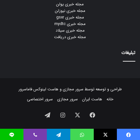
مجله خبری یولن
مجله خبری نیوزلن
مجله خبری gsxr
مجله خبری mydtc
مجله خبری سیلاد
مجله خبری دریافت
تبلیغات
طراحی و توسعه توسط
سرور مجازی
و
هاست لینوکس
فاماسرور
خانه
هاست ایران
سرور مجازی
سرور اختصاصی
فیسبوک
ایکس
اینستاگرام
تلگرام