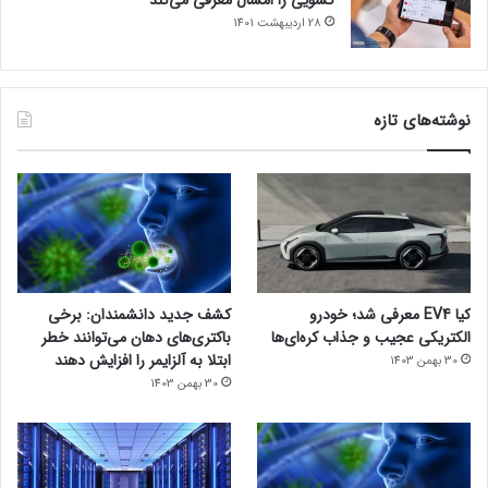
شارژ کردن از آیفون نیز پشتیبانی می‌کند
28 اردیبهشت 1401
مجله خبری lastech
نوشته‌های تازه
کیا EV4 معرفی شد؛ خودرو
کشف جدید دانشمندان: برخی
الکتریکی عجیب و جذاب کره‌ای‌ها
باکتری‌های دهان می‌توانند خطر
ابتلا به آلزایمر را افزایش دهند
30 بهمن 1403
30 بهمن 1403