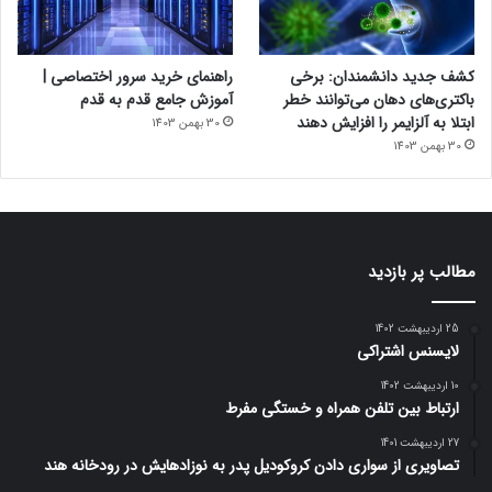
کشف جدید دانشمندان: برخی
راهنمای خرید سرور اختصاصی |
باکتری‌های دهان می‌توانند خطر
آموزش جامع قدم به قدم
ابتلا به آلزایمر را افزایش دهند
30 بهمن 1403
30 بهمن 1403
مطالب پر بازدید
25 اردیبهشت 1402
لایسنس اشتراکی
10 اردیبهشت 1402
ارتباط بین تلفن همراه و خستگی مفرط
27 اردیبهشت 1401
تصاویری از سواری دادن کروکودیل پدر به نوزادهایش در رودخانه هند