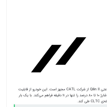
فرم‌ور باتری در گوشی‌های شیائومی با
سیستم‌عامل HyperOS 2.0 به‌روزرسانی
مخفی دریافت کرد
بیشتر مواد با حرارت‌دادن نرم می‌شوند؛ پس
چرا تخم مرغ سفت می‌شود؟
مایکروسافت پشتیبانی از پردازنده‌های نسل ۱۰
اینتل را در ویندوز Windows 11 24H2 کنار
گذاشت؛ پایانی بر عصر کامت‌لیک
نسل جدید مانیتور استودیو دیسپلی اپل سال
۲۰۲۶ از راه می‌رسد؛ گزارش بلومبرگ
شیائومی SU7 Ultra به باتری قدرتمند ۹۳٫۷ کیلووات‌ساعتی Qilin II از شرکت CATL مجهز است. این خودرو از قابلیت
شارژ سریع DC با نرخ 5.2C پشتیبانی می‌کند که امکان شارژ ۱۰ تا ۸۰ درصد را تنها در ۱۱ دقیقه فراهم می‌کند. با یک بار
همراه اول | مودم‌های رومیزی 5G انتخاب اول
گیمرها، محتواسازان و کسب‌وکارها