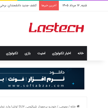
شنبه, 17 مرداد 1405
کشف جدید دانشمندان: برخی باک
آخرین خبرها
خانه
اخبار تکنولوژی
امنيت
بازی
تکنولوژی
خانه
/
عمومی
/
خودرو پرچم‌دار شیائومی SU7 اولترا وارد نمایشگاه‌های چین می‌شود