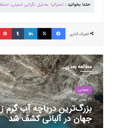
حتما بخوانید :
استرالیا: به‌دلیل نگرانی امنیتی، اس
فیسبوک
ایکس
لینکداین
تامبلر
اشتراک گذاری
مطالعه بعدی
عمومی
عمومی
29 بهمن 1403
29 بهمن 1403
ترامپ: کارخانه‌های اینتل با
آمریکایی بمانند؛ آینده همکا