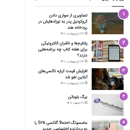
تصاویری از سواری دادن
کروکودیل پدر به نوزادهایش در
رودخانه هند
27 اردیبهشت 1401
پلتفرم‌ها و ناشران الکترونیکی
برای هفته کتاب چه برنامه‌هایی
دارند؟
27 اردیبهشت 1401
افزایش قیمت کرایه تاکسی‌های
آنلاین لغو شد
28 اردیبهشت 1401
بیگ بلوباتن
21 اسفند 1401
سامسونگ احتمالاً گلکسی S25 را
به پردازنده اختصاصی جدید