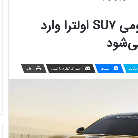
خودرو پرچم‌دار شیائومی SU7 اولترا وارد
ی‌شود
سکایپ
مسنجر
اشتراک گذاری با ایمیل
چاپ