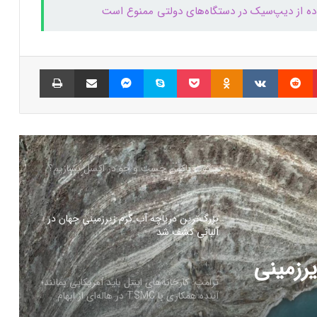
تفاده از دیپ‌سیک در دستگاه‌های دولتی ممنوع است
کالابرگ الکترونیک ۱۰ اسفند به ۷ دهک
کم‌درآمد ارائه می‌شود
پینتریست
Reddit
VKontakte
Odnoklassniki
پاکت
اسکایپ
مسنجر
اشتراک گذاری با ایمیل
چاپ
چگونه باکس جست و جو در اکسل بسازیم؟
بزرگ‌ترین دریاچه آب گرم زیرزمینی جهان در
آلبانی کشف شد
ترامپ: کارخانه‌های اینتل باید آمریکایی بمانند؛
آینده همکاری با TSMC در هاله‌ای از ابهام
ید
هلدینگ راد از جدیدترین محصول خود
رونمایی کرد
ری با