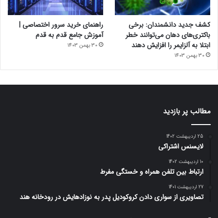
کشف جدید دانشمندان: برخی
راهنمای خرید سرور اختصاصی |
Subaru
باکتری‌های دهان می‌توانند خطر
آموزش جامع قدم به قدم
ابتلا به آلزایمر را افزایش دهند
30 بهمن 1403
30 بهمن 1403
از نظر ظاهری، فارستر ویلدرنس با پلاستیک‌های تیره، تزئینات
مسی‌رنگ، باربند استاندارد با ظرفیت ۳۶۳ کیلوگرم، چراغ‌های
مطالب پر بازدید
شش‌ضلعی و رینگ‌های اختصاصی آنتراسیت مخصوص ویلدرنس
خودش را متمایز می‌کند. تزئینات مسی‌رنگ راه خود را به درون کابین
25 اردیبهشت 1402
نیز باز کرده‌اند.
لایسنس اشتراکی
10 اردیبهشت 1402
ارتباط بین تلفن همراه و خستگی مفرط
27 اردیبهشت 1401
تصاویری از سواری دادن کروکودیل پدر به نوزادهایش در رودخانه هند