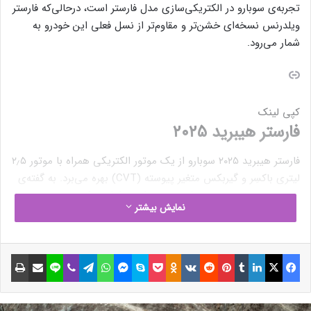
تجربه‌ی سوبارو در الکتریکی‌سازی مدل فارستر است، درحالی‌که فارستر
ویلدرنس نسخه‌ای خشن‌تر و مقاوم‌تر از نسل فعلی این خودرو به
شمار می‌رود.
کپی لینک
فارستر هیبرید ۲۰۲۵
فارستر هیبرید ۲۰۲۵ سوبارو از یک موتور الکتریکی همراه با موتور ۲٫۵
لیتری باکسِر و گیربکس متغیر پیوسته (CVT) بهره می‌برد. به گفته‌ی
سوبارو، سیستم هیبریدی این خودرو که در کراس‌تِرِک هیبرید
نمایش بیشتر
(Crosstrek Hybrid) نیز استفاده شده، در مجموع ۱۹۴ اسب بخار نیرو
تولید می‌کند. موتور الکتریکی خودرو به‌تنهایی ۱۱۸ اسب‌بخار قدرت و
۲۷۰ نیوتن‌متر گشتاور دارد و انرژی خود را از یک باتری ۱٫۱
فیسبوک
ایکس
لینکداین
تامبلر
پینتریست
Reddit
VKontakte
Odnoklassniki
پاکت
اسکایپ
مسنجر
واتس آپ
تلگرام
وایبر
لاین
اشتراک گذاری با ایمیل
چاپ
کیلووات‌ساعتی تأمین می‌کند.
نوشته های مشابه