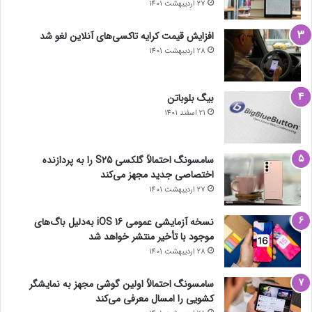
27 اردیبهشت 1401
افزایش قیمت کرایه تاکسی‌های آنلاین لغو شد
28 اردیبهشت 1401
بیگ بلوباتن
21 اسفند 1401
سامسونگ احتمالاً گلکسی S25 را به پردازنده
اختصاصی جدید مجهز می‌کند
27 اردیبهشت 1401
Subaru
نسخه آزمایشی عمومی iOS 16 به‌دلیل باگ‌های
موجود با تأخیر منتشر خواهد شد
28 اردیبهشت 1401
سامسونگ احتمالاً اولین گوشی مجهز به نمایشگر
کشویی را امسال معرفی می‌کند
باوجود یکسان بودن سیستم تمام‌چرخ محرک فارستر ویلدرنس ۲۰۲۶ با