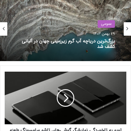
ایلان ماسک در مظان اتهام؛ جلسات
محرمانه با رهبران خارجی کار دست
عمومی
اسپیس‌ایکس داد
29 بهمن 1403
29 آذر 1403
بزرگ‌ترین دریاچه آب گرم زیرزمینی جهان در آلبانی
کشف شد
راه حل باز شدن گره کور انتخابات
اتحادیه کسب‌وکارهای مجازی
15 بهمن 1403
ا
و
پ
و
ب
ه
ت
ا
خ
اوپو به تاخوردگی نمایشگر گوشی‌های تاشو سامسونگ طعنه
و