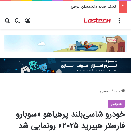
کشف جدید دانشمندان: برخی باکتری‌های دهان می‌توانند خطر ابتلا به آلزایمر را افزایش دهند
منو
ورود
تغییر پو
جس
خانه
/
عمومی
عمومی
خودرو شاسی‌بلند پرهیاهو «سوبارو
فارستر هیبرید ۲۰۲۵» رونمایی شد