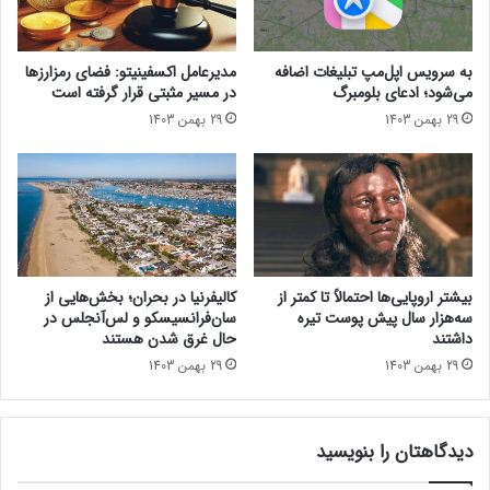
و
د
س
؟
ا
به سرویس اپل‌مپ تبلیغات اضافه
مدیرعامل اکسفینیتو:‌ فضای رمزارزها
م
می‌شود؛ ادعای بلومبرگ
در مسیر مثبتی قرار گرفته است
س
29 بهمن 1403
29 بهمن 1403
و
ن
گ
ط
ع
ن
ه
ز
بیشتر اروپایی‌ها احتمالاً تا کمتر از
کالیفرنیا در بحران؛ بخش‌هایی از
د
سه‌هزار سال پیش پوست تیره
سان‌فرانسیسکو و لس‌آنجلس در
Subaru
داشتند
حال غرق شدن هستند
29 بهمن 1403
29 بهمن 1403
سیستم انتقال قدرت هیبریدی فارستر هیبرید ۲۰۲۵ همچنان از سیستم
تمام‌چرخ محرک متقارن (Symmetrical All-Wheel Drive) بهره
دیدگاهتان را بنویسید
می‌برد. این سیستم حدود ۱۳۶ کیلوگرم به وزن خودرو اضافه کرده تا
وزن کلی این مدل به حدود ۱۸۱۴ کیلوگرم برسد. فاصله‌ی کف خودرو از