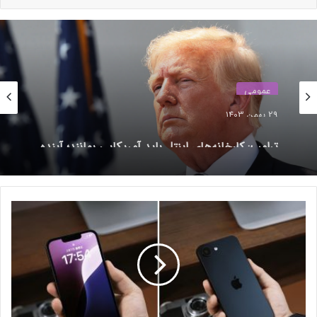
نظارت راننده، به‌صورت خودکار در ترافیک بزرگراه‌ها حرکت کنند. در
مقابل، تسلا این ویژگی‌ها را در چین برای خودروهای الکتریکی خود با
شروع قیمتی ۳۲,۰۰۰ دلار ارائه می‌دهد.
نوشته های مشابه
عمومی
29 بهمن 1403
چین بزرگ‌ترین ذخیره طلای جهان
ترامپ: کارخانه‌های اینتل باید آمریکایی بمانند؛ آینده
به ارزش ۸۳ میلیارد دلار را کشف
همکاری با TSMC در هاله‌ای از ابهام
کرده است
11 آذر 1403
(بدون عنوان)
ا
26 خرداد 1403
ی
ن
ا
ح
ت
برخی از خودروسازان چینی هم سعی می‌کنند با BYD رقابت کنند.
م
برای مثال، خودرو Baojun Yunhai از SAIC-General Motors-Wuling
ا