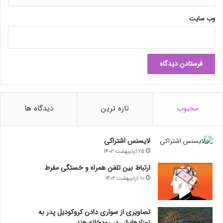
هوشمند، این فناوری تأثیر عمیق‌تری روی فناوری رانندگی هوشمند
چین ایجاد خواهد کرد؛ زیرا سرعت انباشت و تکرار داده‌ها افزایش
وب‌ سایت
خواهد یافت. معتقدم که رانندگی هوشمند به ویژگی اساسی برای
خودروهای چینی تبدیل خواهد شد.»
حتما بخوانید :
این گوشی‌ها مستقیماً به اینترنت ماهواره‌ای
استارلینک متصل می‌شوند
محبوب
تازه ترین
دیدگاه ها
لایسنس اشتراکی
25 اردیبهشت 1402
ارتباط بین تلفن همراه و خستگی مفرط
10 اردیبهشت 1402
تصاویری از سواری دادن کروکودیل پدر به
نوزادهایش در رودخانه هند