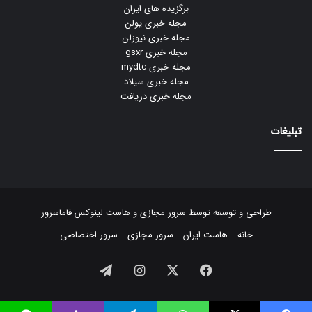
برگزیده های ایران
مجله خبری یولن
مجله خبری نیوزلن
مجله خبری gsxr
مجله خبری mydtc
مجله خبری سیلاد
مجله خبری دریافت
تبلیغات
طراحی و توسعه توسط
سرور مجازی
و
هاست لینوکس
فاماسرور
خانه
هاست ایران
سرور مجازی
سرور اختصاصی
فیسبوک
ایکس
اینستاگرام
تلگرام