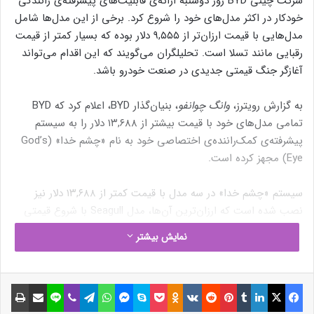
شرکت چینی BYD روز دوشنبه ارائه‌ی قابلیت‌های پیشرفته‌ی رانندگی
خودکار در اکثر مدل‌های خود را شروع کرد. برخی از این مدل‌ها شامل
مدل‌هایی با قیمت ارزان‌تر از ۹,۵۵۵ دلار بوده که بسیار کمتر از قیمت
رقبایی مانند تسلا است. تحلیلگران می‌گویند که این اقدام می‌تواند
آغازگر جنگ قیمتی جدیدی در صنعت خودرو باشد.
به گزارش رویترز،
وانگ چوانفو
، بنیان‌گذار BYD، اعلام کرد که BYD
تمامی مدل‌های خود با قیمت بیشتر از ۱۳,۶۸۸ دلار را به سیستم
پیشرفته‌ی کمک‌راننده‌ی اختصاصی خود به نام «چشم خدا» (God’s
Eye) مجهز کرده است.
سیستم «چشم خدا» در سه مدل با قیمت کمتر از ۱۳,۶۸۸ دلار نیز
نصب شده است که ارزان‌ترین آن‌ها، مدل Seagull با شروع قیمتی
۹٬۵۵۰ دلار است. فروش این مدل‌ها که در مجموع ۲۱ مدل هستند،
نمایش بیشتر
آغاز شده است.
پیش‌از این BYD فقط در مدل‌هایی با قیمت بیش از ۳۰,۰۰۰ دلار چنین
فیسبوک
ایکس
لینکداین
تامبلر
پینتریست
Reddit
VKontakte
Odnoklassniki
پاکت
اسکایپ
مسنجر
واتس آپ
تلگرام
وایبر
لاین
اشتراک گذاری با ایمیل
چاپ
قابلیت‌هایی را ارائه می‌کرد که به خودروها اجازه می‌دهد تا تحت