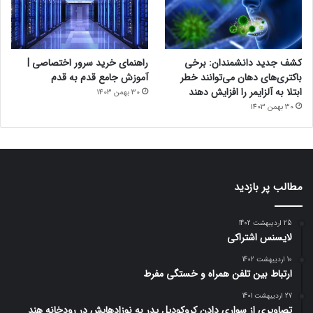
کشف جدید دانشمندان: برخی
راهنمای خرید سرور اختصاصی |
باکتری‌های دهان می‌توانند خطر
آموزش جامع قدم به قدم
ابتلا به آلزایمر را افزایش دهند
30 بهمن 1403
30 بهمن 1403
مطالب پر بازدید
25 اردیبهشت 1402
لایسنس اشتراکی
10 اردیبهشت 1402
ارتباط بین تلفن همراه و خستگی مفرط
27 اردیبهشت 1401
تصاویری از سواری دادن کروکودیل پدر به نوزادهایش در رودخانه هند