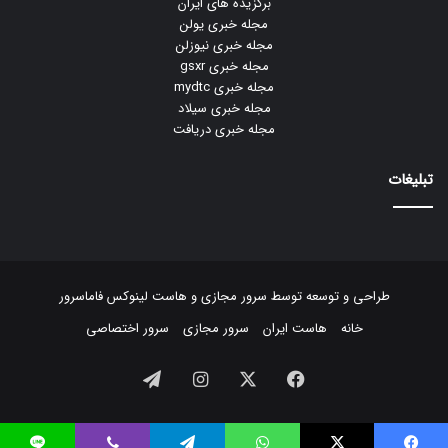
برگزیده های ایران
مجله خبری یولن
مجله خبری نیوزلن
مجله خبری gsxr
مجله خبری mydtc
مجله خبری سیلاد
مجله خبری دریافت
تبلیغات
طراحی و توسعه توسط
سرور مجازی
و
هاست لینوکس
فاماسرور
خانه
هاست ایران
سرور مجازی
سرور اختصاصی
فیسبوک
ایکس
اینستاگرام
تلگرام