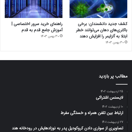
کشف جدید دانشمندان: برخی
راهنمای خرید سرور اختصاصی |
باکتری‌های دهان می‌توانند خطر
آموزش جامع قدم به قدم
ابتلا به آلزایمر را افزایش دهند
30 بهمن 1403
30 بهمن 1403
مطالب پر بازدید
25 اردیبهشت 1402
لایسنس اشتراکی
10 اردیبهشت 1402
ارتباط بین تلفن همراه و خستگی مفرط
27 اردیبهشت 1401
تصاویری از سواری دادن کروکودیل پدر به نوزادهایش در رودخانه هند