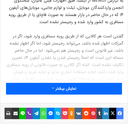
به گزارش lastech از ایسنا، طبق اظهارات قبلی عالیان، سخنگوی
انجمن واردکنندگان موبایل، تبلت و لوازم جانبی، موبایل‌های آیفون
۱۴ که در حال حاضر در بازار هستند به صورت قاچاق یا از طریق رویه
مسافری به کشور وارد شده و رجیستر نشده است.
گفتنی است هر کالایی که از طریق رویه مسافری وارد شود، اگر در
گمرکات اظهار شده باشد، می‌تواند رجیستر شود، اما اگر اظهار نشده
باشد، غیر قانونی است و رجیستر هم نمی‌شود. اما در حال حاضر
مسئله این است که اصلاً رجیستر شدن یا نشدن آیفون ۱۴، تعیین
تکلیف نشده است. البته اگر کالایی به صورت قانونی از رویه مسافری
وارد شده باشد، اجازه استفاده تجاری ندارد و نباید خرید و فروش
شود. اما در این زمینه خلاء قانونی وجود دارد و این کالاها در بازار
فروخته می‌شوند.
نمایش بیشتر
او همچنین هشدار داده بود که فروشندگان و مردم از خرید و فروش
کالایی که از رجیستر شدن آن اطمینان ندارند و کد رجیستری ندارد،
فیسبوک
ایکس
لینکداین
تامبلر
پینتریست
Reddit
VKontakte
Odnoklassniki
پاکت
اسکایپ
مسنجر
واتس آپ
تلگرام
وایبر
لاین
اشتراک گذاری با ایمیل
چاپ
اجتناب کنند. چرا که اگر این موبایل‌ها رجیستر نشود، به عنوان
دستگاه ثانویه‌ای که در شبکه ارتباطی کشور فعال نخواهد شد، قابل