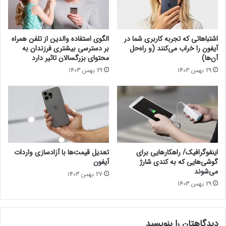
ح
ر
ه
ی
ر
د
ا
و
اشتباهاتی که تجربه کاربری شما در
الگوی استفاده والدین از تلفن همراه
ه
ف
آیفون را خراب می‌کنند (و راه‌حل
بر دسترسی بیشتری فرزندان به
ی
ر
آن‌ها)
محتوای بزرگسالان تاثیر دارد
ب
و
29 بهمن 1403
29 بهمن 1403
ی
ش
م
ا
ا
ر
ر
ز
س
ه
ت
ا
ا
ی
ن
د
اینفوگرافیک/ راهکارهایی‌ برای
تعدیل قیمت‌ها با آزادسازی واردات
ش
ی
گوشی‌هایی که به کندی شارژ
آیفون
د
ج
می‌شوند
27 بهمن 1403
ی
29 بهمن 1403
ت
ا
ل
دیدگاهتان را بنویسید
!