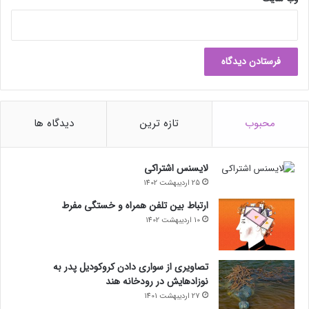
ا
ز
آ
م
ر
ی
ک
ا
محبوب
تازه ترین
دیدگاه ها
ی
ی
لایسنس اشتراکی
25 اردیبهشت 1402
ارتباط بین تلفن همراه و خستگی مفرط
10 اردیبهشت 1402
تصاویری از سواری دادن کروکودیل پدر به
نوزادهایش در رودخانه هند
27 اردیبهشت 1401