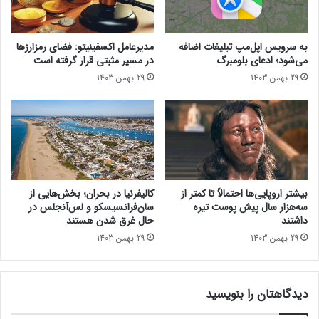
د
x
۷
8
۲
6
به سرویس اپل‌مپ تبلیغات اضافه
مدیرعامل اکسفینیتو:‌ فضای رمزارزها
۵
ب
می‌شود؛ ادعای بلومبرگ
در مسیر مثبتی قرار گرفته است
م
ه
29 بهمن 1403
29 بهمن 1403
ی
ی
ل
ن
ی
ه‌
و
ت
ن
ر
د
ا
ل
س
ا
ت
بیشتر اروپایی‌ها احتمالاً تا کمتر از
کالیفرنیا در بحران؛ بخش‌هایی از
ر
؟
سه‌هزار سال پیش پوست تیره
سان‌فرانسیسکو و لس‌آنجلس در
ی
داشتند
حال غرق شدن هستند
خ
29 بهمن 1403
29 بهمن 1403
ر
ی
د
S
دیدگاهتان را بنویسید
S