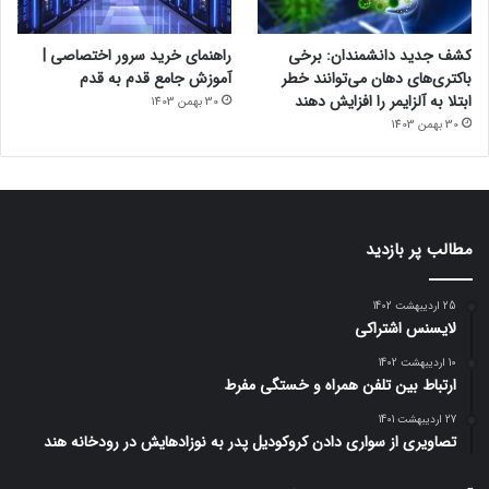
کشف جدید دانشمندان: برخی
راهنمای خرید سرور اختصاصی |
باکتری‌های دهان می‌توانند خطر
آموزش جامع قدم به قدم
ابتلا به آلزایمر را افزایش دهند
30 بهمن 1403
30 بهمن 1403
مطالب پر بازدید
25 اردیبهشت 1402
لایسنس اشتراکی
10 اردیبهشت 1402
ارتباط بین تلفن همراه و خستگی مفرط
27 اردیبهشت 1401
تصاویری از سواری دادن کروکودیل پدر به نوزادهایش در رودخانه هند