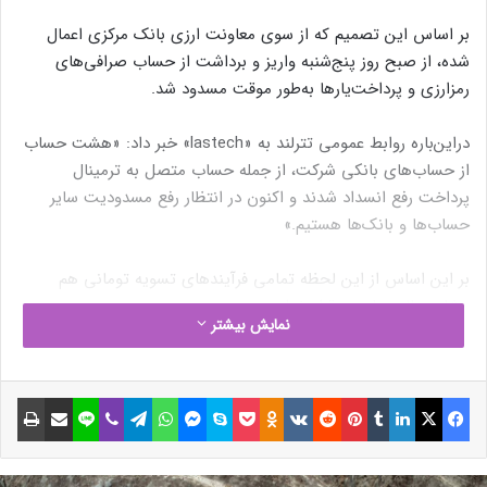
بر اساس این تصمیم که از سوی معاونت ارزی بانک مرکزی اعمال
شده، از صبح روز پنج‌شنبه واریز و برداشت از حساب صرافی‌های
رمزارزی و پرداخت‌یارها به‌طور موقت مسدود شد.
در‌این‌باره روابط عمومی تترلند به «lastech» خبر داد:‌ «هشت حساب
از حساب‌های بانکی شرکت، از جمله حساب متصل به ترمینال
پرداخت رفع انسداد شدند و اکنون در انتظار رفع مسدودیت سایر
حساب‌ها و بانک‌ها هستیم.»
بر این اساس از این لحظه تمامی فرآیندهای تسویه تومانی هم
مشابه حالت عادی برقرار خواهد بود.
نمایش بیشتر
نوشته های مشابه
فیسبوک
ایکس
لینکداین
تامبلر
پینتریست
Reddit
VKontakte
Odnoklassniki
پاکت
اسکایپ
مسنجر
واتس آپ
تلگرام
وایبر
لاین
اشتراک گذاری با ایمیل
چاپ
تویوتا تاندرا سهم Ram را از بازار
وانت پیکاپ گرفت؛ یک گام تا