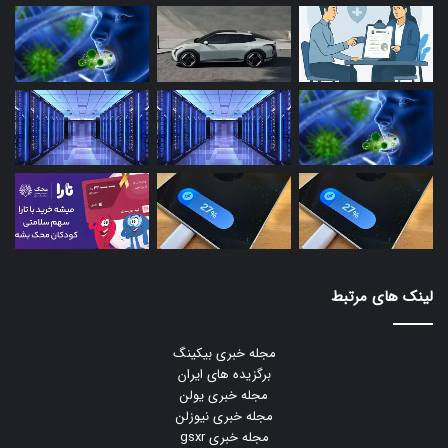
لینک های مرتبط
مجله خبری بیکینگ
برگزیده های ایران
مجله خبری یولن
مجله خبری نیوزلن
مجله خبری gsxr