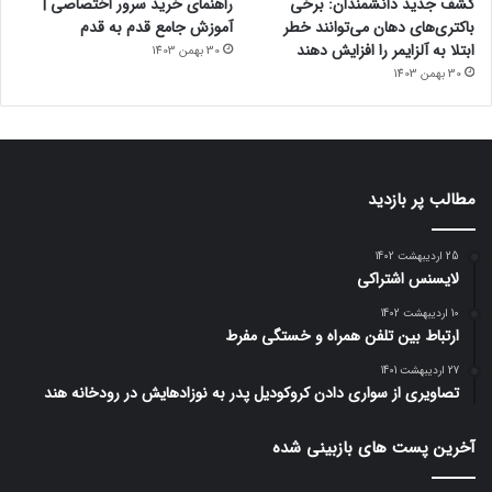
کشف جدید دانشمندان: برخی
راهنمای خرید سرور اختصاصی |
باکتری‌های دهان می‌توانند خطر
آموزش جامع قدم به قدم
ابتلا به آلزایمر را افزایش دهند
30 بهمن 1403
30 بهمن 1403
مطالب پر بازدید
25 اردیبهشت 1402
لایسنس اشتراکی
10 اردیبهشت 1402
ارتباط بین تلفن همراه و خستگی مفرط
27 اردیبهشت 1401
تصاویری از سواری دادن کروکودیل پدر به نوزادهایش در رودخانه هند
آخرین پست های بازبینی شده