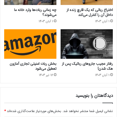
و
ز
د
ا
اختراع رباتی که یک قارچ زنده از
چه زمانی ربات‌ها وارد خانه ما
ی
داخل آن را کنترل می‌کند
می‌شوند؟
م
1 آبان 1403
1 آبان 1403
ر
ک
ه
ر
و
ن
د
ز
رفتار عجیب جاروهای رباتیک پس از
بخش ربات امنیتی تجاری آمازون
و
هک شدن!
تعطیل می‌شود
ا
1 آبان 1403
16 تیر 1403
ل
ح
ا
ف
دیدگاهتان را بنویسید
ظ
ه
ر
نشانی ایمیل شما منتشر نخواهد شد.
بخش‌های موردنیاز علامت‌گذاری شده‌اند
*
ا