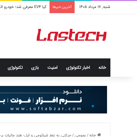
شنبه, 17 مرداد 1405
کیا EV4 معرفی شد؛ خودرو الکتریکی عجیب و جذاب کره‌ای‌ها
آخرین خبرها
خانه
اخبار تکنولوژی
امنيت
بازی
تکنولوژی
خانه
/
عمومی
/
حرکتی به نفع شیائومی و اپل؛ هند مالیات بر