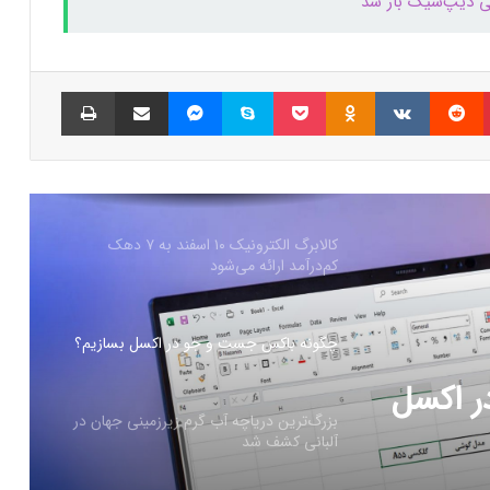
 دیپ‌سیک باز شد
همراه اول | مودم‌های رومیزی 5G انتخاب اول
گیمرها، محتواسازان و کسب‌وکارها
پینتریست
Reddit
VKontakte
Odnoklassniki
پاکت
اسکایپ
مسنجر
اشتراک گذاری با ایمیل
چاپ
کالابرگ الکترونیک ۱۰ اسفند به ۷ دهک
کم‌درآمد ارائه می‌شود
چگونه باکس جست و جو در اکسل بسازیم؟
بزرگ‌ترین دریاچه آب گرم زیرزمینی جهان در
آلبانی کشف شد
رزمینی
ترامپ: کارخانه‌های اینتل باید آمریکایی بمانند؛
آینده همکاری با TSMC در هاله‌ای از ابهام