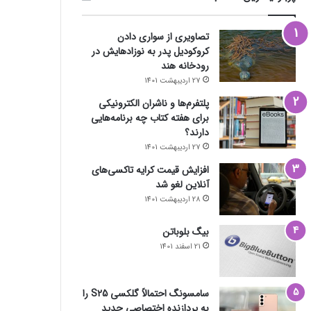
تصاویری از سواری دادن
کروکودیل پدر به نوزادهایش در
رودخانه هند
27 اردیبهشت 1401
پلتفرم‌ها و ناشران الکترونیکی
برای هفته کتاب چه برنامه‌هایی
دارند؟
27 اردیبهشت 1401
افزایش قیمت کرایه تاکسی‌های
آنلاین لغو شد
28 اردیبهشت 1401
بیگ بلوباتن
21 اسفند 1401
سامسونگ احتمالاً گلکسی S25 را
به پردازنده اختصاصی جدید