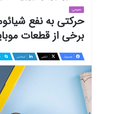
عمومی
حرکتی به نفع شیائوم
برخی از قطعات موبای
فیسبوک
ایکس
لینکداین
ا