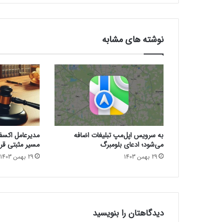
l
o
o
r
نوشته های مشابه
3
چ
ه
ز
م
ا
ن
ی
م
به سرویس اپل‌مپ تبلیغات اضافه
مدیرعامل اکسفین
ن
می‌شود؛ ادعای بلومبرگ
مسیر مثبتی قرا
ت
29 بهمن 1403
29 بهمن 1403
ش
ر
م
ی‌
ش
و
دیدگاهتان را بنویسید
د