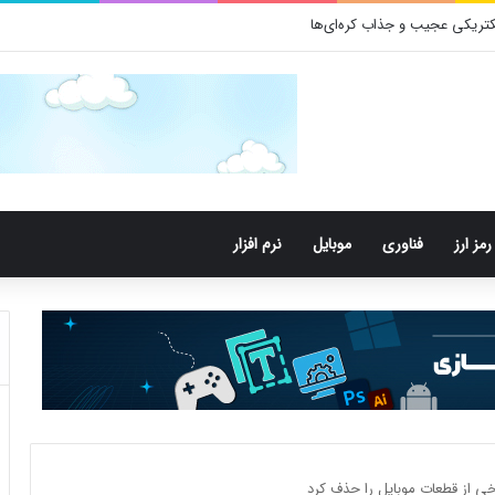
رمز ارز
فناوری
موبایل
نرم افزار
خی از قطعات موبایل را حذف کرد