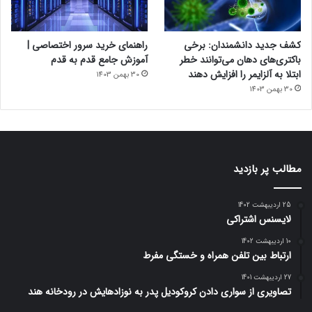
کشف جدید دانشمندان: برخی
راهنمای خرید سرور اختصاصی |
باکتری‌های دهان می‌توانند خطر
آموزش جامع قدم به قدم
ابتلا به آلزایمر را افزایش دهند
30 بهمن 1403
30 بهمن 1403
مطالب پر بازدید
25 اردیبهشت 1402
لایسنس اشتراکی
10 اردیبهشت 1402
ارتباط بین تلفن همراه و خستگی مفرط
27 اردیبهشت 1401
تصاویری از سواری دادن کروکودیل پدر به نوزادهایش در رودخانه هند