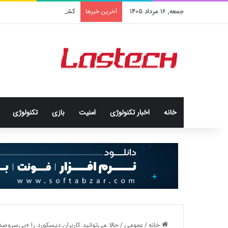
جمعه, 16 مرداد 1405
کشف جدید دانشمندان: برخی با
آخرین خبرها
خانه
اخبار تکنولوژی
امنيت
بازی
تکنولوژی
خانه
/
عمومی
/
حالا می‌توانید کاربران دیسکورد را «بی‌سروصد