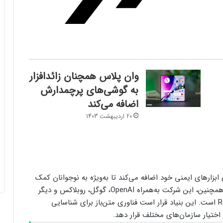
وان پلاس همچنان زائدافزار
فرم‌ور باتری در گوشی‌های شیائومی با
سیستم‌عامل HyperOS 2.0 به‌روزرسانی
به گوشی‌های پرچمدارش
مخفی دریافت کرد
اضافه می‌کند
20 اردیبهشت 1403
بیشتر مواد با حرارت‌دادن نرم می‌شوند؛ پس
چرا تخم مرغ سفت می‌شود؟
مایکروسافت پشتیبانی از پردازنده‌های نسل ۱۰
اینتل را در ویندوز Windows 11 24H2 کنار
ابزارهای ایمنی خود اضافه می‌کند تا به‌ویژه به نوجوانان کمک
گذاشت؛ پایانی بر عصر کامت‌لیک
کند بدون ترس و اضطراب از برخی افراد فاصله بگیرند. همچنین، این شرکت به‌همراه OpenAI، گوگل، روبلاکس و دیگر
شرکت‌ها در حال تأسیس بنیاد غیرانتفاعی به نام ROOST است. این بنیاد قرار است فناوری متن‌باز برای شناسایی
نسل جدید مانیتور استودیو دیسپلی اپل سال
۲۰۲۶ از راه می‌رسد؛ گزارش بلومبرگ