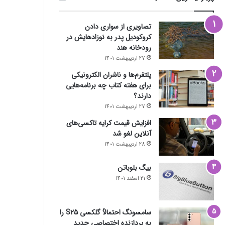
تصاویری از سواری دادن
کروکودیل پدر به نوزادهایش در
رودخانه هند
27 اردیبهشت 1401
پلتفرم‌ها و ناشران الکترونیکی
برای هفته کتاب چه برنامه‌هایی
دارند؟
27 اردیبهشت 1401
افزایش قیمت کرایه تاکسی‌های
آنلاین لغو شد
28 اردیبهشت 1401
بیگ بلوباتن
21 اسفند 1401
سامسونگ احتمالاً گلکسی S25 را
به پردازنده اختصاصی جدید