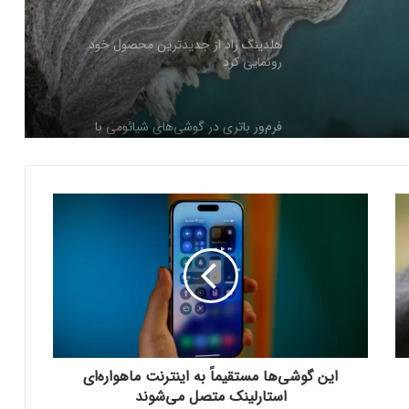
هلدینگ راد از جدیدترین محصول خود
رونمایی کرد
فرم‌ور باتری در گوشی‌های شیائومی با
سیستم‌عامل HyperOS 2.0 به‌روزرسانی
مخفی دریافت کرد
ا
بیشتر مواد با حرارت‌دادن نرم می‌شوند؛ پس
ی
چرا تخم مرغ سفت می‌شود؟
ن
گ
و
مایکروسافت پشتیبانی از پردازنده‌های نسل ۱۰
ش
اینتل را در ویندوز Windows 11 24H2 کنار
ی‌
گذاشت؛ پایانی بر عصر کامت‌لیک
ه
ا
این گوشی‌ها مستقیماً به اینترنت ماهواره‌ای
نسل جدید مانیتور استودیو دیسپلی اپل سال
م
۲۰۲۶ از راه می‌رسد؛ گزارش بلومبرگ
س
استارلینک متصل می‌شوند