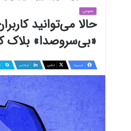
عمومی
حالا می‌توانید کاربرا
«بی‌سروصدا» بلاک ک
فیسبوک
ایکس
لینکداین
ا