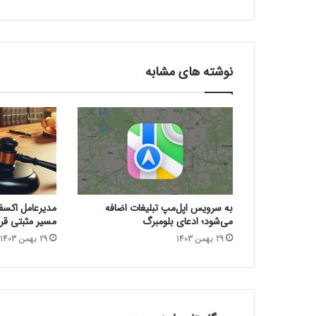
ر
ا
ت
ر
ا
نوشته های مشابه
ز
ا
ن
س
ا
ن
؛
ب
و
به سرویس اپل‌مپ تبلیغات اضافه
مدیرعامل اکسفین
ن
می‌شود؛ ادعای بلومبرگ
مسیر مثبتی قرا
و
29 بهمن 1403
29 بهمن 1403
ب
و
ه
ا
م
ی‌