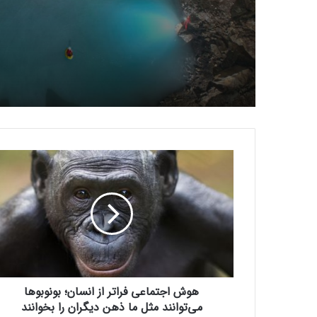
ه
و
ش
ا
ج
ت
م
ا
ع
هوش اجتماعی فراتر از انسان؛ بونوبوها
ی
ف
می‌توانند مثل ما ذهن دیگران را بخوانند