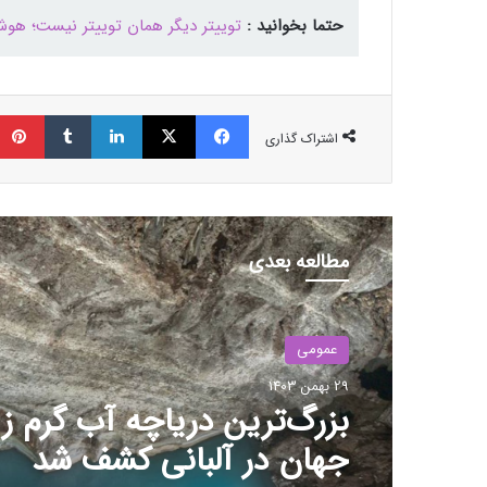
حتما بخوانید :
توییتر دیگر همان توییتر نیست؛ ه
فیسبوک
ایکس
لینکداین
تامبلر
اشتراک گذاری
مطالعه بعدی
عمومی
29 بهمن 1403
بزرگ‌ترین دریاچه آب گرم زی
جهان در آلبانی کشف شد