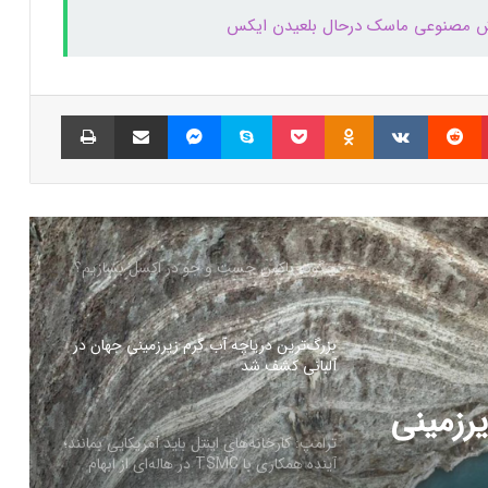
وش مصنوعی ماسک درحال بلعیدن ایکس
همراه اول | مودم‌های رومیزی 5G انتخاب اول
گیمرها، محتواسازان و کسب‌وکارها
پینتریست
Reddit
VKontakte
Odnoklassniki
پاکت
اسکایپ
مسنجر
اشتراک گذاری با ایمیل
چاپ
کالابرگ الکترونیک ۱۰ اسفند به ۷ دهک
کم‌درآمد ارائه می‌شود
چگونه باکس جست و جو در اکسل بسازیم؟
بزرگ‌ترین دریاچه آب گرم زیرزمینی جهان در
آلبانی کشف شد
رزمینی
ترامپ: کارخانه‌های اینتل باید آمریکایی بمانند؛
آینده همکاری با TSMC در هاله‌ای از ابهام