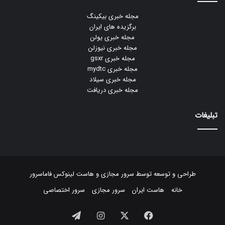
مجله خبری بیکینگ
برگزیده های ایران
مجله خبری یولن
مجله خبری نیوزلن
مجله خبری gsxr
مجله خبری mydtc
مجله خبری سیلاد
مجله خبری دریافت
تبلیغات
طراحی و توسعه توسط
سرور مجازی
و
هاست لینوکس
فاماسرور
خانه
هاست ایران
سرور مجازی
سرور اختصاصی
فیسبوک
ایکس
اینستاگرام
تلگرام