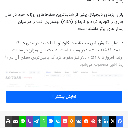
زمان مطالعه:
2
دقیقه
بازار ارزهای دیجیتال یکی از شدیدترین سقوط‌های روزانه خود در سال
جاری را تجربه کرده و کاردانو (ADA) بیشترین افت را در میان
رمزارزهای برتر داشته است.
در زمان نگارش این خبر، قیمت کاردانو با افت ۲۰ درصدی در ۲۴
ساعت گذشته به ۰.۷ دلار رسیده است. قیمت این رمزارز در ساعات
اولیه امروز تا ۰.۵۶۴۸ دلار نیز سقوط کرد که پایین‌ترین سطح آن در ۹۰
روز اخیر محسوب می‌شود.
نمایش بیشتر
فیسبوک
ایکس
لینکداین
تامبلر
پینتریست
Reddit
VKontakte
Odnoklassniki
پاکت
اسکایپ
مسنجر
واتس آپ
تلگرام
وایبر
لاین
اشتراک گذاری با ایمیل
چاپ