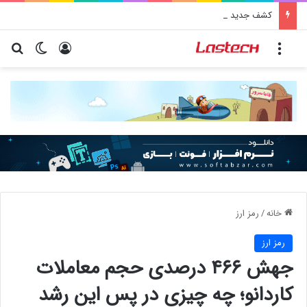
کشف جدید دانشمندان: برخی باکتری‌های دهان می‌توانند خطر ابتلا به آلزایمر را افزایش دهند
منو
ورود
تغییر پو
جس
خانه
/
رمز ارز
رمز ارز
جهش ۴۶۶ درصدی حجم معاملات
کاردانو؛ چه چیزی در پس این رشد