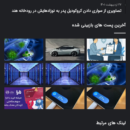
27 اردیبهشت 1401
تصاویری از سواری دادن کروکودیل پدر به نوزادهایش در رودخانه هند
آخرین پست های بازبینی شده
لینک های مرتبط