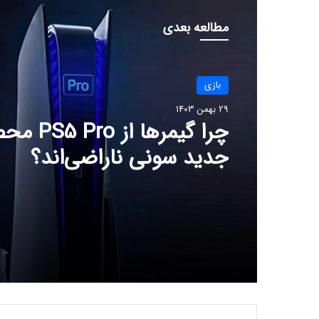
مطالعه بعدی
بازی
بازی
29 بهمن 1403
29 بهمن 1403
راه‌حل مشکلات حوزه گیمین
چرا گیمرها از 
جدید سونی ناراضی‌اند؟