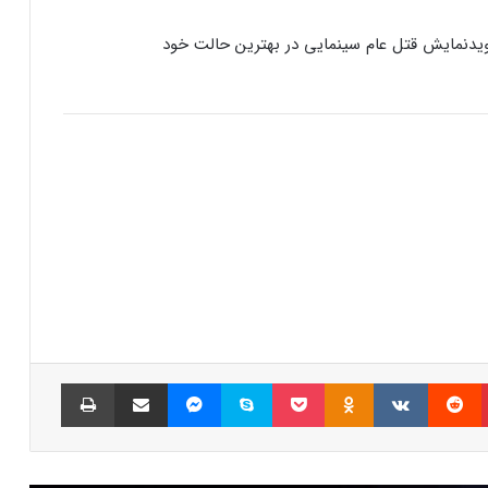
رفع فیلتر گوگل پلی به حل مشکلات سازندگان
نمایش قتل عام سینمایی در بهترین حالت خود
بازی‌ها کمک خواهد کرد؟
جذب سرمایه ۱۰ میلیون دلاری توسط شرکت
بازی‌سازی ترکیه‌ای از سوئد
شبکه پلی‌استیشن (PSN) دچار اختلالات
گسترده‌ای شد
بازی‌های ویدیویی تا سه ساعت در روز تاثیر
منفی ندارد
پینتریست
Reddit
VKontakte
Odnoklassniki
پاکت
اسکایپ
مسنجر
اشتراک گذاری با ایمیل
چاپ
کدام بازی‌های گروهی آنلاین بیشترین
محبوبیت را میان جوانان دارند؟