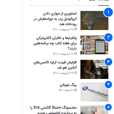
تصاویری از سواری دادن
کروکودیل پدر به نوزادهایش در
رودخانه هند
27 اردیبهشت 1401
پلتفرم‌ها و ناشران الکترونیکی
برای هفته کتاب چه برنامه‌هایی
دارند؟
27 اردیبهشت 1401
افزایش قیمت کرایه تاکسی‌های
آنلاین لغو شد
28 اردیبهشت 1401
بیگ بلوباتن
21 اسفند 1401
سامسونگ احتمالاً گلکسی S25 را
به پردازنده اختصاصی جدید