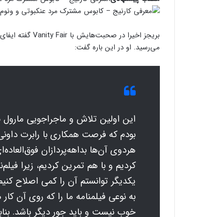
بریجز اخیرا در صح
می‌رسید. او در این باره گفت:
این اولین تلاش و ماجراجویی مارول 
بودم که فرصت همکاری با رابرت داونی 
هردوی آن‌ها بداهه‌پردازان فوق‌العاده‌ا
کردیم و با هم تمرین کردیم، زیرا فیلم
یکدیگر توانستم آن را کمی اصلاح کنیم
به نوعی فیلمنامه ما را که روی آن کار
خوب نیست و باید جور دیگر باشد. بناب