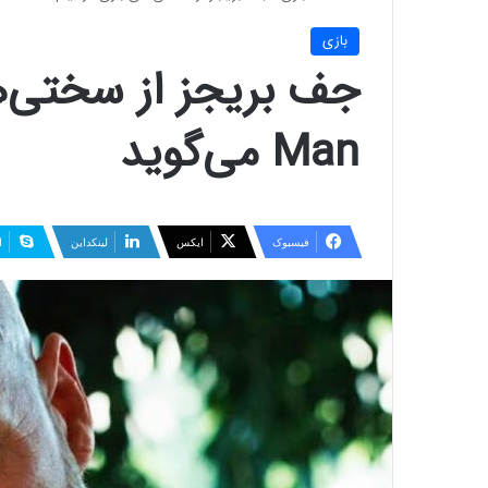
بازی
Man می‌گوید
فیسبوک
ایکس
لینکداین
ا