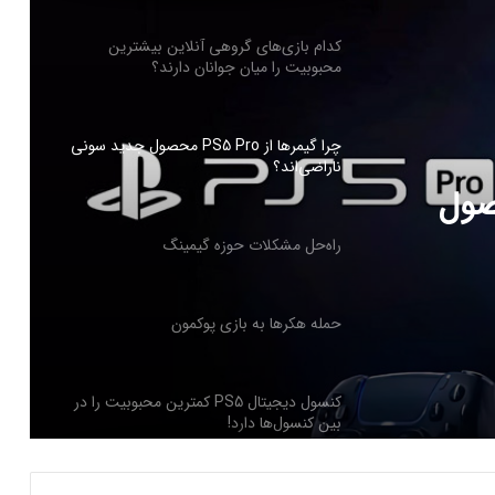
چرا گیمرها از PS5 Pro محصول جدید سونی
ناراضی‌اند؟
راه‌حل مشکلات حوزه گیمینگ
گ
حمله هکرها به بازی پوکمون
کنسول دیجیتال PS5 کمترین محبوبیت را در
بین کنسول‌ها دارد!
PS5 Pro محصول
اینفوگرافیک: در سال ۲۰۲۵ منتظر این
بازی‌های ویدئویی جذاب باشید