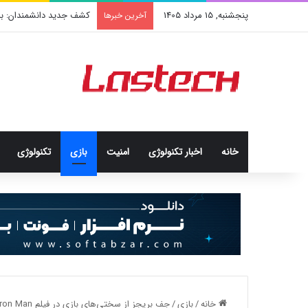
پنجشنبه, 15 مرداد 1405
کشف جدید دانشمندان: برخی
آخرین خبرها
خانه
اخبار تکنولوژی
امنيت
بازی
تکنولوژی
خانه
/
بازی
/
جف بریجز از سختی‌های بازی در فیلم Iron Man می‌گوید