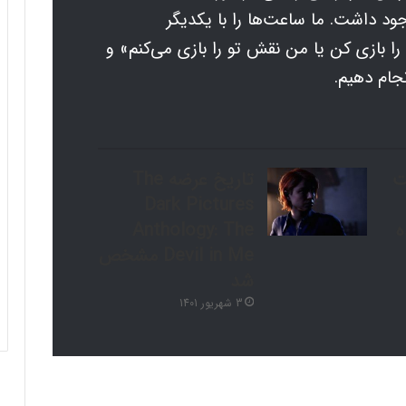
د داشت. ما ساعت‌ها را با یکدیگر
را بازی کن یا من نقش تو را بازی می‌کنم» و
نجام دهیم.
ت
تاریخ عرضه The
Dark Pictures
ده
Anthology: The
Devil in Me مشخص
شد
3 شهریور 1401