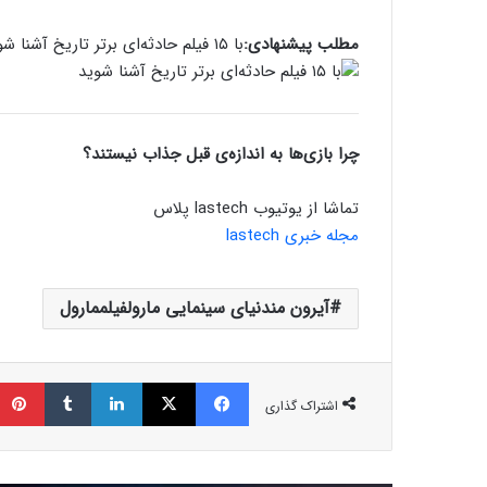
مطلب پیشنهادی:
با ۱۵ فیلم حادثه‌ای برتر تاریخ آشنا شوید
چرا بازی‌ها به اندازه‌ی قبل جذاب نیستند؟
تماشا از یوتیوب lastech پلاس
مجله خبری lastech
آیرون مندنیای سینمایی مارولفیلممارول
فیسبوک
ایکس
لینکداین
تامبلر
اشتراک گذاری