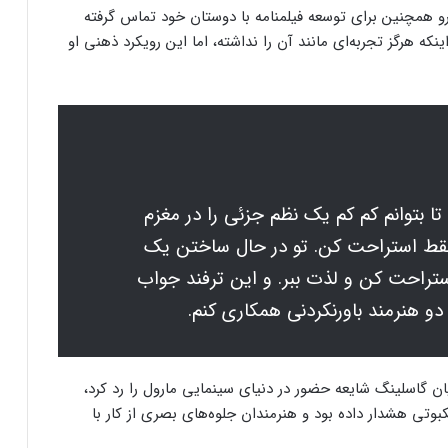
اورو همچنین برای توسعه فیلمنامه با دوستان خود تماس گرفته
ینکه هرگز تجربه‌ای مانند آن را نداشته، اما این رویکرد ذهنی او
 تا بتوانم کم کم یک نظم جزئی را در مغزم
 فقط استراحت کن. تو در حال ساختن یک
قط استراحت کن و لذت ببر. و این ترفند جواب
ن دو هنرمند باورنکردنی همکاری کنم.
کنسول دیجیتال PS5 کمترین محبوبیت را در
بین کنسول‌ها دارد!
یان گاسلینگ شایعه حضور در دنیای سینمایی مارول را رد کرد،
اینفوگرافیک: در سال ۲۰۲۵ منتظر این
بوتی هشدار داده بود و هنرمندان جلوه‌های بصری از کار با
بازی‌های ویدئویی جذاب باشید