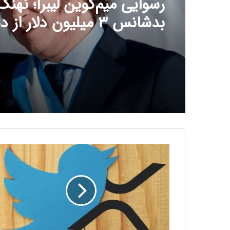
رسوایی میم‌کوین لیبرا؛ نهنگ
بدشانس ۳ میلیون دلار ا
داد!
ا
ه
د
ا
ی
ر
ی
پ