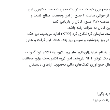
ی جمهوری کره که مسئولیت مدیریت حساب کاربری این
کانال را بر عهده دارد، گفت که کارمندان این بخش از حوالی ساعت ۶ صبح از این وضعیت مطلع شدند و
زیابی کنند.
ن کانال به سرقت رفته باشد.
اوایل این هفته، یک حساب کاربری یوتیوب که توسط سازمان گردشگری کره (KTO) اداره می‌شود، نیز هک
 در روز پنجشنبه و سپس روز بعد، هدف قرار گرفت و هنوز
به نام «پارتیزان‌های سایبری بلاروس» تلاش کرد گذرنامه
ارسال پیام هشداردهنده با سوزاندن اتریوم؛
الکساندر لوکاشنکو، رئیس‌جمهور بلاروس را به‌عنوان یک توکن NFT بفروشد. این گروه اکتیویست برای مخالفت
کنترل مردم با چیپ‌های مغزی حقیقت دارد؟
حال جمع‌آوری کمک‌های مالی به‌صورت ارزهای دیجیتال
ایلان ماسک در تلاش‌ برای کاهش قدرت
SEC؛ ریپل در کانون توجه بازار قرار گرفت!
ریزش ۷۶ درصدی تپ‌سواپ در اولین روز
یافت جایزه
معاملات! آیا بازگشتی در کار است؟