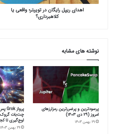
ل
اهدای ریپل رایگان در توییتر؛ واقعی یا
ر
ا
کلاهبرداری؟
ی
گ
ا
ن
د
نوشته های مشابه
ر
ت
و
ی
ی
ت
ر
؛
و
پرسودترین و پرضررترین رمزارزهای
پرواز 
ا
امروز (۲۹ دی ۱۴۰۳)
ق
اوج‌گیری تا کجا
29 بهمن 1403
ع
29 بهمن 1403
ی