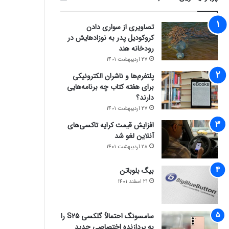
تصاویری از سواری دادن
کروکودیل پدر به نوزادهایش در
رودخانه هند
27 اردیبهشت 1401
پلتفرم‌ها و ناشران الکترونیکی
برای هفته کتاب چه برنامه‌هایی
دارند؟
27 اردیبهشت 1401
افزایش قیمت کرایه تاکسی‌های
آنلاین لغو شد
28 اردیبهشت 1401
بیگ بلوباتن
21 اسفند 1401
سامسونگ احتمالاً گلکسی S25 را
به پردازنده اختصاصی جدید