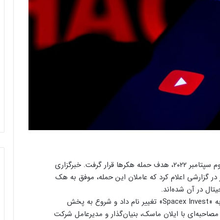
کانال رسمی یوتیوب دولت کره جنوبی در تاریخ سوم سپتامبر ۲۰۲۲، هدف حمله هکرها قرار گرفت. خبرگزاری
در گزارشی اعلام کرد که عاملان این حمله، موفق به هک
ال در آن شده‌اند.
در ساعات اولیه صبح روز شنبه، این کانال یوتیوب به «Spacex Invest» تغییر نام داد و شروع به پخش
صاحبه‌ای با ایلان ماسک، بنیان‌گذار و مدیرعامل شرکت