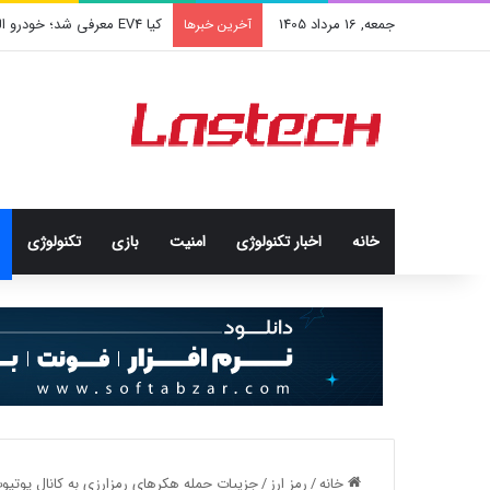
جمعه, 16 مرداد 1405
کشف جدید دانشمندان: برخی با
آخرین خبرها
خانه
اخبار تکنولوژی
امنيت
بازی
تکنولوژی
خانه
/
رمز ارز
/
جزییات حمله هکرهای رمزارزی به کانال یوتیو