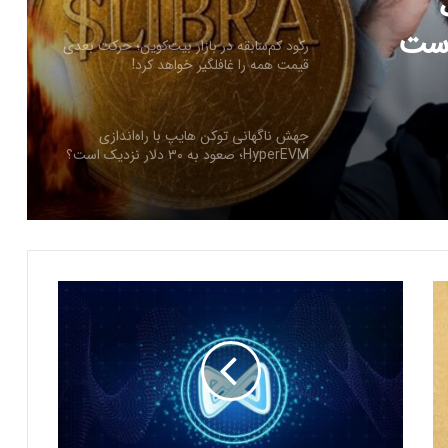
ز دست
رکود کم‌سابقه در بازار بیت‌کوین؛ حرکت بعدی
قیمت همه را غافلگیر خواهد کرد!
جهش ناگهانی توکن هایپ با راه‌اندازی
HyperEVM؛ صعود به ۳۰ دلار نزدیک است؟
ارسال پیام هشداردهنده با سوزاندن اتریوم؛
کنترل مردم با چیپ‌های مغزی حقیقت دارد؟
ا
ک
ایلان ماسک در تلاش‌ برای کاهش قدرت
س
SEC؛ ریپل در کانون توجه بازار قرار گرفت!
ی
ا
ی
ریزش ۷۶ درصدی تپ‌سواپ در اولین روز
ن
معاملات! آیا بازگشتی در کار است؟
ف