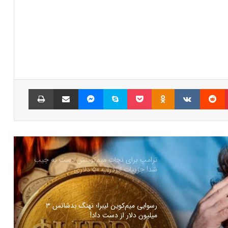
درخواست ایلان ماسک برای بررسی فورت
ناکس؛ بحران طلا به سود بیت‌کوین تمام
می‌شود؟
سرمایه‌گذاران سازمانی در حال انباشت کاردانو!
نشانه‌ای از تغییر روند قیمت ADA؟
پینتریست
Reddit
VKontakte
Odnoklassniki
پاکت
اسکایپ
مسنجر
اشتراک گذاری با ایمیل
چاپ
شمارش معکوس برای راه‌اندازی پای نتورک؛
پیش‌بینی‌ها درباره قیمت PI چه می‌گویند؟
ترامپ برای نجات میم‌کوینش دست به جیب
شد! جزییات ایردراپ ۵۰ دلاری
رسوایی میم‌کوین لیبرا؛ نهنگ بدشانس ۳
میلیون دلار از دست داد!