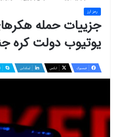
رمز ارز
جزییات حمله هکرهای 
یوتیوب دولت کره جن
فیسبوک
ایکس
لینکداین
ا