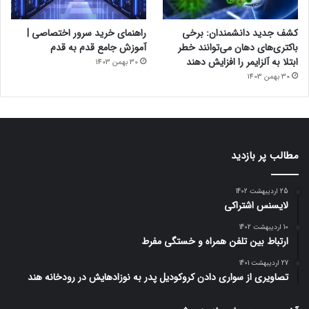
کشف جدید دانشمندان: برخی
راهنمای خرید سرور اختصاصی |
باکتری‌های دهان می‌توانند خطر
آموزش جامع قدم به قدم
ابتلا به آلزایمر را افزایش دهند
30 بهمن 1403
30 بهمن 1403
مطالب پر بازدید
25 اردیبهشت 1402
لایسنس اشتراکی
10 اردیبهشت 1402
ارتباط بین تلفن همراه و خستگی مفرط
27 اردیبهشت 1401
تصاویری از سواری دادن کروکودیل پدر به نوزادهایش در رودخانه هند