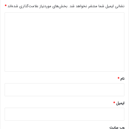
575 میلیون تومان در نمایندگی‌ها قیمت دارد.
نشانی ایمیل شما منتشر نخواهد شد.
بخش‌های موردنیاز علامت‌گذاری شده‌اند
*
حتما بخوانید :
تصاویر زنده موتورولا ریزر 50 اولترا افشا شد؛
د
احتمال عرضه در آینده نزدیک
ی
د
مجله خبری lastech
گ
ا
ه
*
نام
*
ایمیل
*
وب‌ سایت