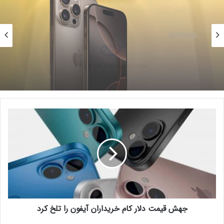
تمیز کنیم؟
10 اردیبهشت 1402
موبایل
30 بهمن 1403
گفتنی است از ابتدای سال جاری نیز حقوق ورودی گوشی تلفن همراه
آغاز فروش جدیدترین پرچمدار iPhone توسط
ایرانسل
با ارزش بالای ۶۰۰ دلار در رویه تجاری، معادل پانزده درصد (۱۵٪) و در
سایر رویه‌ها از جمله مسافری و پستی معادل سی درصد (۳۰)، تعیین
شده بود.
حتما بخوانید :
آیفون ۱۷ ایر: ترکیبی از زیبایی و استحکام
ج
ه
ش
ق
تعرفه واردات موبایل
ی
م
ت
د
ل
جهش قیمت دلار کام خریداران آیفون را تلخ کرد
ا
ر