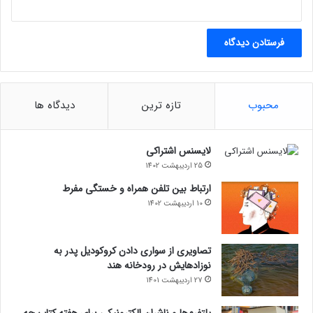
محبوب
تازه ترین
دیدگاه ها
لایسنس اشتراکی
25 اردیبهشت 1402
ارتباط بین تلفن همراه و خستگی مفرط
10 اردیبهشت 1402
تصاویری از سواری دادن کروکودیل پدر به
نوزادهایش در رودخانه هند
27 اردیبهشت 1401
پلتفرم‌ها و ناشران الکترونیکی برای هفته کتاب چه