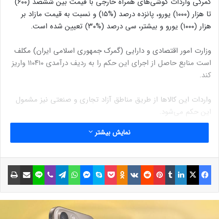
گمرکی واردات گوشی‌های همراه خارجی با قیمت بین ششصد (۶۰۰)
تا هزار (۱۰۰۰) یورو، پانزده درصد (%۱۵) و نسبت به قیمت مازاد بر
هزار (۱۰۰۰) یورو و بیشتر، سی درصد (%۳۰) تعیین شده است.
وزارت امور اقتصادی و دارایی (گمرک جمهوری اسلامی ایران) مکلف
است منابع حاصل از اجرای این حکم را به ردیف درآمدی ۱۱۰۴۱۰ واریز
کند.
واردات این کالاها از طریق مناطق آزاد تجاری و صنعتی نیز مشمول
این حکم می‌شود.
نمایش بیشتر
نوشته های مشابه
فیسبوک
ایکس
لینکداین
تامبلر
پینتریست
Reddit
VKontakte
Odnoklassniki
پاکت
اسکایپ
مسنجر
واتس آپ
تلگرام
وایبر
لاین
اشتراک گذاری با ایمیل
چاپ
آیفون ۱۶ ساله شد
5 بهمن 1401
آموزش: چگونه پورت شارژ آیفون را