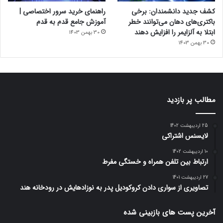
کشف جدید دانشمندان: برخی
راهنمای خرید سرور اختصاصی |
باکتری‌های دهان می‌توانند خطر
آموزش جامع قدم به قدم
ابتلا به آلزایمر را افزایش دهند
30 بهمن 1403
30 بهمن 1403
مطالب پر بازدید
25 اردیبهشت 1402
لایسنس اشتراکی
10 اردیبهشت 1402
ارتباط بین تلفن همراه و خستگی مفرط
27 اردیبهشت 1401
تصاویری از سواری دادن کروکودیل پدر به نوزادهایش در رودخانه هند
آخرین پست های بازبینی شده