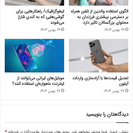
ک
ه
ر
ی
الگوی استفاده والدین از تلفن همراه
اینفوگرافیک/ راهکارهایی‌ برای
د
ن
بر دسترسی بیشتری فرزندان به
گوشی‌هایی که به کندی شارژ
ه
محتوای بزرگسالان تاثیر دارد
می‌شوند
ا
29 بهمن 1403
29 بهمن 1403
ز
ت
ل
ف
ن
ه
م
ر
تعدیل قیمت‌ها با آزادسازی واردات
موبایل‌های ایرانی می‌توانند از
ا
آیفون
اینترنت ماهواره‌ای استفاده کنند؟
ه
27 بهمن 1403
26 بهمن 1403
ب
ر
ا
دیدگاهتان را بنویسید
ی
ا
ف
نشانی ایمیل شما منتشر نخواهد شد.
بخش‌های موردنیاز علامت‌گذاری شده‌اند
*
ر