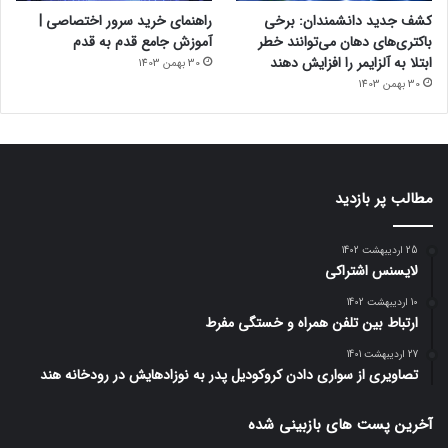
کشف جدید دانشمندان: برخی
راهنمای خرید سرور اختصاصی |
باکتری‌های دهان می‌توانند خطر
آموزش جامع قدم به قدم
ابتلا به آلزایمر را افزایش دهند
30 بهمن 1403
30 بهمن 1403
مطالب پر بازدید
25 اردیبهشت 1402
لایسنس اشتراکی
10 اردیبهشت 1402
ارتباط بین تلفن همراه و خستگی مفرط
27 اردیبهشت 1401
تصاویری از سواری دادن کروکودیل پدر به نوزادهایش در رودخانه هند
آخرین پست های بازبینی شده