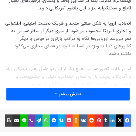
اینستاگرام ندارند، بلکه در صدایی واحد و یکسان، برخوردهای بسیار
قاطع و سختگیرانه نیز با این پلتفرم آمریکایی دارند.
اتحادیه اروپا به شکل سنتی متحد و شریک نخست امنیتی، اطلاعاتی
و تجاری آمریکا محسوب می‌شود. از سوی دیگر از منظر عمومی به
نظر می‌رسد اروپایی‌ها نگاه به مراتب بازتری در قیاس با دیگر
کشورهای دنیا به ویژه در آسیا به آنچه در فضای مجازی می‌گذرد
داشته باشند.
اما بر خلاف تصور عمومی هیچ یک از این دو عامل یعنی نزدیکی زیاد
با آمریکا و رویکرد باز به فضای اجتماعی، دلیلی بر چشم‌پوشی بر
ابهامات و مشکلات شبکه اجتماعی اینستاگرام نشده است.
نمایش بیشتر
لذا اغراق نیست اگر بگوییم در حال حاضر منطقه اروپا یکی از
کابوس‌های شرکت متا یعنی مالک سه پلفتورم بزرگ فیس‌بوک،
اینستاگرام و واتس‌اپ است و شدت درگیری‌های متا با اروپا به حدی
فیسبوک
ایکس
لینکداین
تامبلر
پینتریست
Reddit
VKontakte
Odnoklassniki
پاکت
اسکایپ
مسنجر
واتس آپ
تلگرام
وایبر
لاین
اشتراک گذاری با ایمیل
چاپ
است که حتی تهدید به قطع کامل تمامی خدماتش به قاره اروپا
کشیده است.