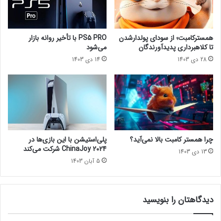
گ
م
س
ش
ت
ک
ر
ل
همسترکامبت؛ از سودای پولدارشدن
PS5 PRO با تأخیر روانه بازار
د
ا
تا کلاهبرداری پدیدآورندگان
می‌شود
ه‌
ت
28 دی 1403
14 دی 1403
ا
س
ی
ا
ش
ز
د
ن
د
گ
ا
ن
چرا همستر کامبت بالا نمی‌آید؟
پلی‌استیشن با این بازی‌ها در
ب
ChinaJoy 2024 شرکت می‌کند
13 دی 1403
ا
5 آبان 1403
ز
ی‌
ه
ا
دیدگاهتان را بنویسید
ک
م