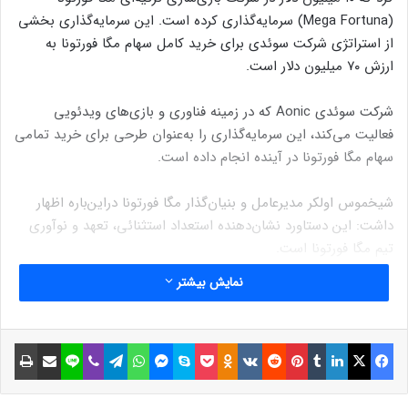
(Mega Fortuna) سرمایه‌گذاری کرده است. این سرمایه‌گذاری بخشی
از استراتژی شرکت سوئدی برای خرید کامل سهام مگا فورتونا به
ارزش ۷۰ میلیون دلار است.
شرکت سوئدی Aonic که در زمینه فناوری و بازی‌های ویدئویی
فعالیت می‌کند، این سرمایه‌گذاری را به‌عنوان طرحی برای خرید تمامی
سهام مگا فورتونا در آینده انجام داده است.
شیخموس اولکر مدیرعامل و بنیان‌گذار مگا فورتونا در‌این‌باره اظهار
داشت: این دستاورد نشان‌دهنده استعداد استثنائی، تعهد و نوآوری
تیم مگا فورتونا است.
نمایش بیشتر
این سرمایه‌گذاری پس‌از‌آن صورت می‌گیرد که Aonic در سال ۲۰۲۴
یک سرمایه‌گذاری توسعه‌ای به مبلغ ۱۵۲ میلیون یورو (۱۵۶.۷ میلیون
دلار) از شرکت‌های Metric Capital Partners و Active Ownership
فیسبوک
ایکس
لینکداین
تامبلر
پینتریست
Reddit
VKontakte
Odnoklassniki
پاکت
اسکایپ
مسنجر
واتس آپ
تلگرام
وایبر
لاین
اشتراک گذاری با ایمیل
چاپ
دریافت کرد. این معامله یکی از بزرگ‌ترین سرمایه‌گذاری‌ها در خرید
سهام اقلیتی در اروپا در آن سال بود.