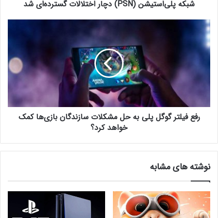
شبکه پلی‌استیشن (PSN) دچار اختلالات گسترده‌ای شد
ت
صنعت بازی
ی
ش
ر
ن
ف
(
ع
P
ف
S
ی
N
ل
)
ت
د
ر
چ
گ
ا
رفع فیلتر گوگل پلی به حل مشکلات سازندگان بازی‌ها کمک
و
ر
گ
خواهد کرد؟
ا
ل
خ
پ
ت
ل
نوشته های مشابه
ل
ی
ا
ب
ل
ه
ا
ح
ت
ل