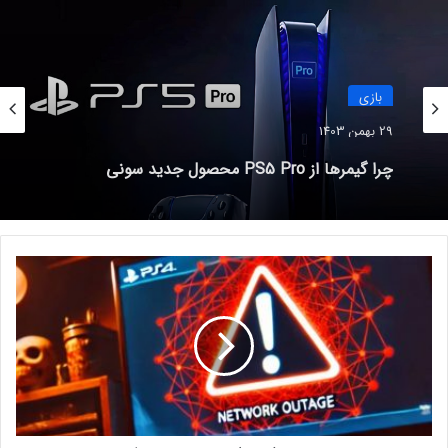
نوشته های مشابه
بازیگران ارباب حلقه‌ها با نظرات نژاد
بازی
پرستانه هواداران موافق نیستند
29 بهمن 1403
17 شهریور 1401
چرا گیمرها از PS5 Pro محصول جدید سونی
ناراضی‌اند؟
اولین تریلر از سریال 1899 اثر جدید
خالقین دارک منتشر شد
17 خرداد 1401
ش
ب
شرکت مگا فورتونا که دفتر مرکزی آن در استان بورسای ترکیه قرار
ک
ه
دارد، به‌عنوان یک پلتفرم کشف بازی‌های موبایلی فعالیت می‌کند.
پ
حتما بخوانید :
کنسول دیجیتال PS5 کمترین محبوبیت را در
ل
ی‌
بین کنسول‌ها دارد!
ا
س