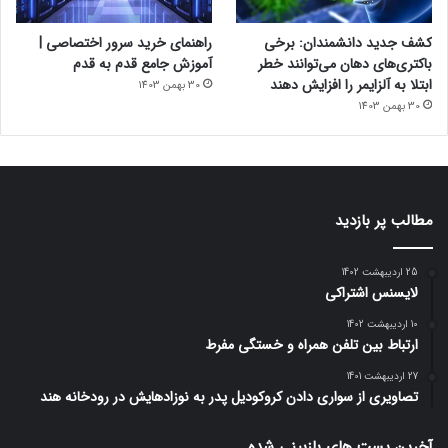
کشف جدید دانشمندان: برخی
راهنمای خرید سرور اختصاصی |
باکتری‌های دهان می‌توانند خطر
آموزش جامع قدم به قدم
ابتلا به آلزایمر را افزایش دهند
30 بهمن 1403
30 بهمن 1403
مطالب پر بازدید
25 اردیبهشت 1402
لایسنس اشتراکی
10 اردیبهشت 1402
ارتباط بین تلفن همراه و خستگی مفرط
27 اردیبهشت 1401
تصاویری از سواری دادن کروکودیل پدر به نوزادهایش در رودخانه هند
آخرین پست های بازبینی شده