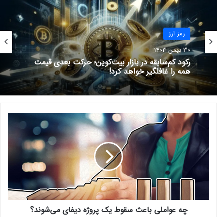
سال ۲۰۱۷ بود که در جنوب نیویورک پس از ناپدید شدن ایگناتوا،
حکم بازداشت او صادر شد و در فوریه ۲۰۱۸ کیفرخواست برای او
مقرر گردید.
آخرین مکان شناخته‌شده ایگناتوا، آتن یونان بوده که اکتبر ۲۰۱۷
رمز ارز
رمز ارز
از بلغارستان به آنجا سفر کرده بود.
30 بهمن 1403
30 بهمن 1403
۲۰۰ میلیون بیبی دوج رایگان
جهش ناگهانی توکن هایپ با راه‌اندازی HyperEVM؛
صعود به ۳۰ دلار نزدیک است؟
فقط با ثبت نام در صرافی پینگی میتونی ۲۰۰ میلیون واحد بیبی
رکود کم‌سابقه در بازار بیت‌کوین؛ حرکت بعدی قیمت
دوج هدیه بگیری!
همه را غافلگیر خواهد کرد!
چ
دریافت جایزه
ه
ع
و
منبع
کریپتوپوتیتو
ا
اشتراک‌گذاری
م
ل
نوشته های مشابه
ی
ب
چه عواملی باعث سقوط یک پروژه دیفای می‌شوند؟
ا