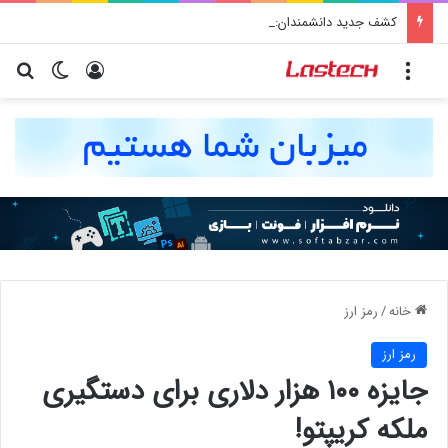
کشف جدید دانشمندان: برخی باکتری‌های دهان می‌توانند خطر ابتلا به آلزایمر را افزایش دهند
منو
ورود
تغییر پو
جس
خانه
/
رمز ارز
رمز ارز
جایزه ۱۰۰ هزار دلاری برای دستگیری
ملکه کریپتو!