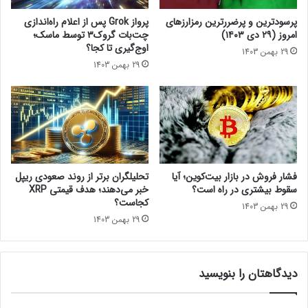
ن
ک
پرسودترین و پرضررترین رمزارزهای
پرواز Grok پس از اعلام راه‌اندازی
د
ل
امروز (۲۹ دی ۱۴۰۳)
چت‌بات گروک۳ توسط ماسک؛
؟
ا
اوج‌گیری تا کجا؟
29 بهمن 1403
ه
29 بهمن 1403
ب
ر
د
ا
ر
ی
ب
ا
فشار فروش در بازار بیت‌کوین؛ آیا
تحلیلگران برتر از روند صعودی ریپل
ب
سقوط بیشتری در راه است؟
خبر می‌دهند؛ هدف قیمتی XRP
ی
کجاست؟
29 بهمن 1403
ت
29 بهمن 1403
ک
و
ی
دیدگاهتان را بنویسید
ن
ل
و