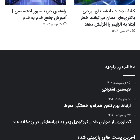
کشف جدید دانشمندان: برخی
راهنمای خرید سرور اختصاصی |
باکتری‌های دهان می‌توانند خطر
آموزش جامع قدم به قدم
ابتلا به آلزایمر را افزایش دهند
30 بهمن 1403
30 بهمن 1403
مطالب پر بازدید
25 اردیبهشت 1402
لایسنس اشتراکی
10 اردیبهشت 1402
ارتباط بین تلفن همراه و خستگی مفرط
27 اردیبهشت 1401
تصاویری از سواری دادن کروکودیل پدر به نوزادهایش در رودخانه هند
آخرین پست های بازبینی شده