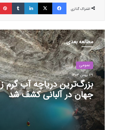
فیسبوک
ایکس
لینکداین
تامبلر
اشتراک گذاری
مطالعه بعدی
عمومی
29 بهمن 1403
بزرگ‌ترین دریاچه آب گرم زی
جهان در آلبانی کشف شد