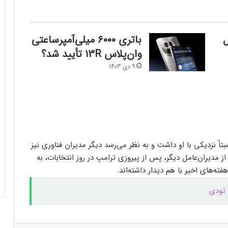
فرم‌ور باتری در گوشی‌های شیائومی با
تل
سیستم‌عامل HyperOS 2.0 به‌روزرسانی
باتری ۶۰۰۰ میلی‌آمپرساعتی
مخفی دریافت کرد
وان‌پلاس 13R تأیید شد؟
9 دی 1403
بیشتر مواد با حرارت‌دادن نرم می‌شوند؛ پس
چرا تخم مرغ سفت می‌شود؟
مایکروسافت پشتیبانی از پردازنده‌های نسل ۱۰
اینتل را در ویندوز Windows 11 24H2 کنار
گذاشت؛ پایانی بر عصر کامت‌لیک
ً نزدیکی با او داشت و به نظر می‌رسد دیگر مدیران فناوری نیز
ز مدیران‌عامل دیگر، پس از پیروزی ترامپ در روز انتخابات، به
نسل جدید مانیتور استودیو دیسپلی اپل سال
ه‌های اخیر با هم دیدار داشته‌اند.
۲۰۲۶ از راه می‌رسد؛ گزارش بلومبرگ
همراه اول | مودم‌های رومیزی 5G انتخاب اول
گیمرها، محتواسازان و کسب‌وکارها