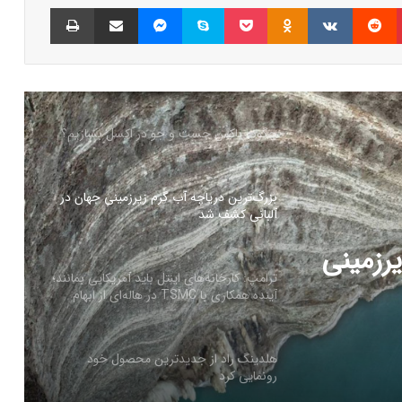
پینتریست
Reddit
VKontakte
Odnoklassniki
پاکت
اسکایپ
مسنجر
اشتراک گذاری با ایمیل
چاپ
کالابرگ الکترونیک ۱۰ اسفند به ۷ دهک
کم‌درآمد ارائه می‌شود
چگونه باکس جست و جو در اکسل بسازیم؟
بزرگ‌ترین دریاچه آب گرم زیرزمینی جهان در
آلبانی کشف شد
رزمینی
ترامپ: کارخانه‌های اینتل باید آمریکایی بمانند؛
آینده همکاری با TSMC در هاله‌ای از ابهام
هلدینگ راد از جدیدترین محصول خود
رونمایی کرد