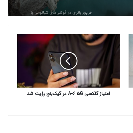
فرم‌ور باتری در گوشی‌های شیائومی با
سیستم‌عامل HyperOS 2.0 به‌روزرسانی
مخفی دریافت کرد
ا
بیشتر مواد با حرارت‌دادن نرم می‌شوند؛ پس
م
چرا تخم مرغ سفت می‌شود؟
ت
ی
ا
مایکروسافت پشتیبانی از پردازنده‌های نسل ۱۰
ز
اینتل را در ویندوز Windows 11 24H2 کنار
گ
گذاشت؛ پایانی بر عصر کامت‌لیک
ل
ک
امتیاز گلکسی A06 5G در گیک‌بنچ رؤیت شد
نسل جدید مانیتور استودیو دیسپلی اپل سال
س
۲۰۲۶ از راه می‌رسد؛ گزارش بلومبرگ
ی
A
0
6
همراه اول | مودم‌های رومیزی 5G انتخاب اول
5
گیمرها، محتواسازان و کسب‌وکارها
G