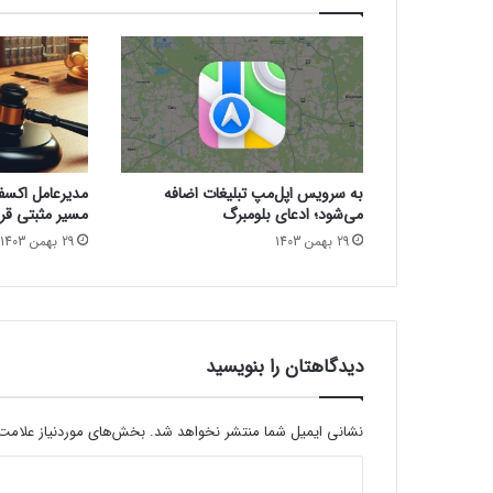
ش
ی
ب
ا
ز
ا
ر
[
به سرویس اپل‌مپ تبلیغات اضافه
مدیرعامل اکسفین
د
می‌شود؛ ادعای بلومبرگ
مسیر مثبتی قرا
ی
29 بهمن 1403
29 بهمن 1403
۱
۴
۰
۳
]
دیدگاهتان را بنویسید
نشانی ایمیل شما منتشر نخواهد شد.
بخش‌های موردنیاز علامت‌
د