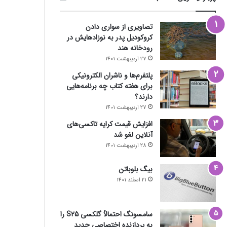
تصاویری از سواری دادن
کروکودیل پدر به نوزادهایش در
رودخانه هند
27 اردیبهشت 1401
پلتفرم‌ها و ناشران الکترونیکی
برای هفته کتاب چه برنامه‌هایی
دارند؟
27 اردیبهشت 1401
افزایش قیمت کرایه تاکسی‌های
آنلاین لغو شد
28 اردیبهشت 1401
بیگ بلوباتن
21 اسفند 1401
سامسونگ احتمالاً گلکسی S25 را
به پردازنده اختصاصی جدید