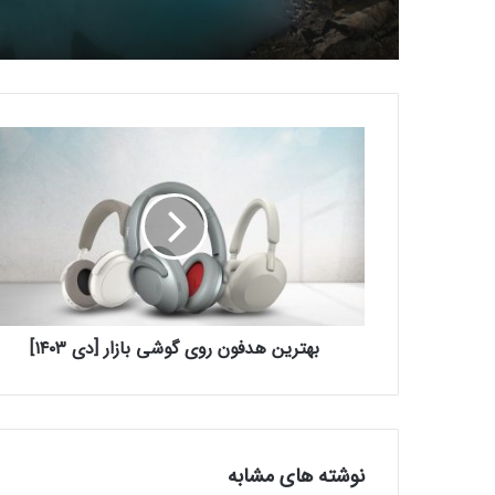
ب
ه
ت
ر
ی
ن
ه
د
ف
بهترین هدفون روی گوشی بازار [دی ۱۴۰۳]
و
ن
ر
و
ی
گ
نوشته های مشابه
و