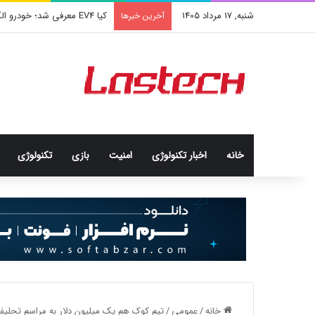
شنبه, 17 مرداد 1405
کشف جدید دانشمندان: برخی باک
آخرین خبرها
خانه
اخبار تکنولوژی
امنيت
بازی
تکنولوژی
خانه
/
عمومی
/
تیم کوک هم یک میلیون دلار به مراسم تحلیف 